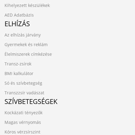
Kihelyezett készülékek
AED Adatbázis
ELHÍZÁS
Az elhízás járvány
Gyermekek és reklám
Élelmiszerek címkézése
Transz-zsírok
BMI kalkulátor
Só és szívbetegség
Transzzsír vadászat
SZÍVBETEGSÉGEK
Kockázati tényezők
Magas vérnyomás
Kóros vérzsírszint