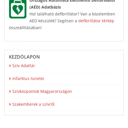
Országos Automata Életmentő Defibrillátor
(AÉD) Adatbázis
Hol található defibrillátor? Van a közelemben
AED készülék? Segítsen a
defibrillátor térkép
összeállításában!
KEZDŐLAPON
Szív Adattár
Infarktus tünetei
Szívközpontok Magyarországon
Szakemberek a szívről