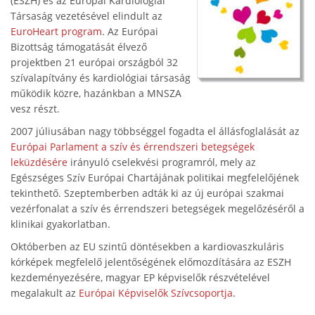
(ESZH) és az Európai Kardiológiai
Társaság vezetésével elindult az
EuroHeart program
. Az Európai
Bizottság támogatását élvező
projektben 21 európai országból 32
szívalapítvány és kardiológiai társaság
működik közre, hazánkban a MNSZA
vesz részt.
2007 júliusában nagy többséggel fogadta el állásfoglalását az
Európai Parlament a szív és érrendszeri betegségek
leküzdésére
irányuló cselekvési programról, mely az
Egészséges Szív Európai Chartájának politikai megfelelőjének
tekinthető. Szeptemberben adták ki az új európai szakmai
vezérfonalat a szív és érrendszeri betegségek megelőzéséről a
klinikai gyakorlatban.
Októberben az EU szintű döntésekben a kardiovaszkuláris
kórképek megfelelő jelentőségének előmozdítására az ESZH
kezdeményezésére, magyar EP képviselők részvételével
megalakult az
Európai Képviselők Szívcsoportja
.