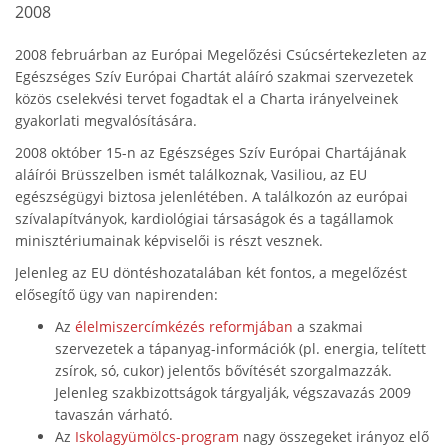
2008
2008 februárban az Európai Megelőzési Csúcsértekezleten az
Egészséges Szív Európai Chartát aláíró szakmai szervezetek
közös cselekvési tervet fogadtak el a Charta irányelveinek
gyakorlati megvalósítására.
2008 október 15-n az Egészséges Szív Európai Chartájának
aláírói Brüsszelben ismét találkoznak, Vasiliou, az EU
egészségügyi biztosa jelenlétében. A találkozón az európai
szívalapítványok, kardiológiai társaságok és a tagállamok
minisztériumainak képviselői is részt vesznek.
Jelenleg az EU döntéshozatalában két fontos, a megelőzést
elősegítő ügy van napirenden:
Az
élelmiszercímkézés reformjában
a szakmai
szervezetek a tápanyag-információk (pl. energia, telített
zsírok, só, cukor) jelentős bővítését szorgalmazzák.
Jelenleg szakbizottságok tárgyalják, végszavazás 2009
tavaszán várható.
Az
Iskolagyümölcs-program
nagy összegeket irányoz elő