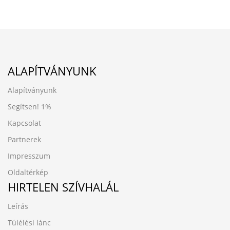
ALAPÍTVÁNYUNK
Alapítványunk
Segítsen!
1%
Kapcsolat
Partnerek
Impresszum
Oldaltérkép
HIRTELEN SZÍVHALÁL
Leírás
Túlélési lánc