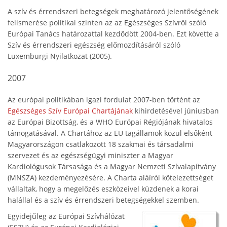
A szív és érrendszeri betegségek meghatározó jelentőségének
felismerése politikai szinten az az Egészséges Szívről szóló
Európai Tanács határozattal kezdődött 2004-ben. Ezt követte a
Szív és érrendszeri egészség előmozdításáról szóló
Luxemburgi Nyilatkozat (2005).
2007
Az európai politikában igazi fordulat 2007-ben történt az
Egészséges Szív Európai Chartájának
kihirdetésével júniusban
az Európai Bizottság, és a WHO Európai Régiójának hivatalos
támogatásával. A Chartához az EU tagállamok közül elsőként
Magyarországon csatlakozott 18 szakmai és társadalmi
szervezet és az egészségügyi miniszter a Magyar
Kardiológusok Társasága és a Magyar Nemzeti Szívalapítvány
(MNSZA) kezdeményezésére. A Charta aláírói kötelezettséget
vállaltak, hogy a megelőzés eszközeivel küzdenek a korai
halállal és a szív és érrendszeri betegségekkel szemben.
Egyidejűleg az Európai Szívhálózat