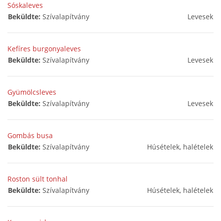
Sóskaleves
Beküldte:
Szívalapítvány
Levesek
Kefíres burgonyaleves
Beküldte:
Szívalapítvány
Levesek
Gyümölcsleves
Beküldte:
Szívalapítvány
Levesek
Gombás busa
Beküldte:
Szívalapítvány
Húsételek, halételek
Roston sült tonhal
Beküldte:
Szívalapítvány
Húsételek, halételek