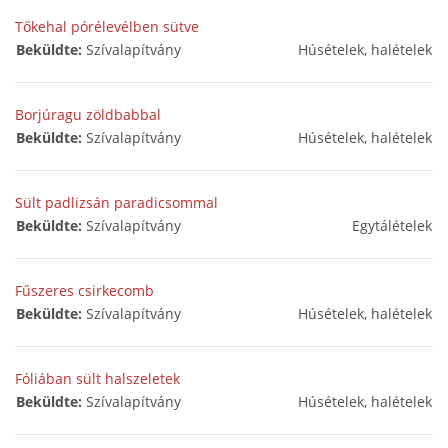
Tőkehal pórélevélben sütve
Beküldte:
Szívalapítvány
Húsételek, halételek
Borjúragu zöldbabbal
Beküldte:
Szívalapítvány
Húsételek, halételek
Sült padlizsán paradicsommal
Beküldte:
Szívalapítvány
Egytálételek
Fűszeres csirkecomb
Beküldte:
Szívalapítvány
Húsételek, halételek
Fóliában sült halszeletek
Beküldte:
Szívalapítvány
Húsételek, halételek