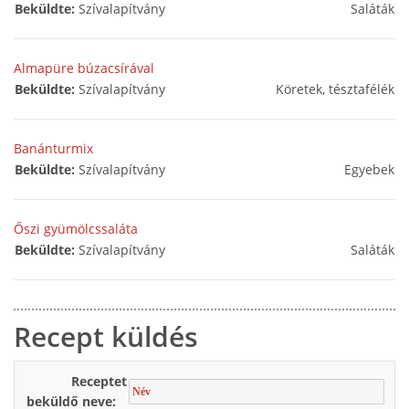
Beküldte:
Szívalapítvány
Saláták
Almapüre búzacsírával
Beküldte:
Szívalapítvány
Köretek, tésztafélék
Banánturmix
Beküldte:
Szívalapítvány
Egyebek
Őszi gyümölcssaláta
Beküldte:
Szívalapítvány
Saláták
Recept küldés
Receptet
beküldő neve: