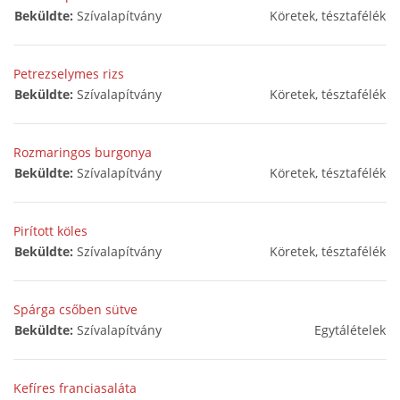
Beküldte:
Szívalapítvány
Köretek, tésztafélék
Petrezselymes rizs
Beküldte:
Szívalapítvány
Köretek, tésztafélék
Rozmaringos burgonya
Beküldte:
Szívalapítvány
Köretek, tésztafélék
Pirított köles
Beküldte:
Szívalapítvány
Köretek, tésztafélék
Spárga csőben sütve
Beküldte:
Szívalapítvány
Egytálételek
Kefíres franciasaláta