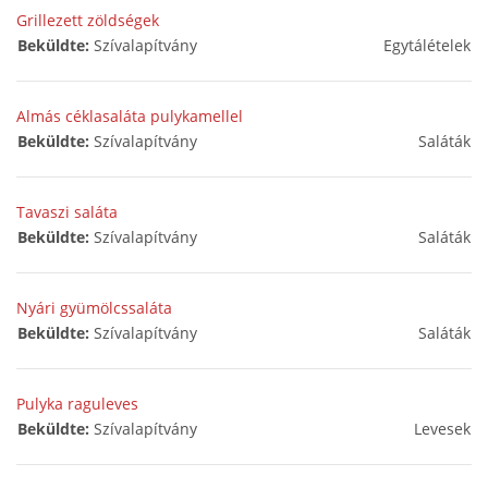
Grillezett zöldségek
Beküldte:
Szívalapítvány
Egytálételek
Almás céklasaláta pulykamellel
Beküldte:
Szívalapítvány
Saláták
Tavaszi saláta
Beküldte:
Szívalapítvány
Saláták
Nyári gyümölcssaláta
Beküldte:
Szívalapítvány
Saláták
Pulyka raguleves
Beküldte:
Szívalapítvány
Levesek