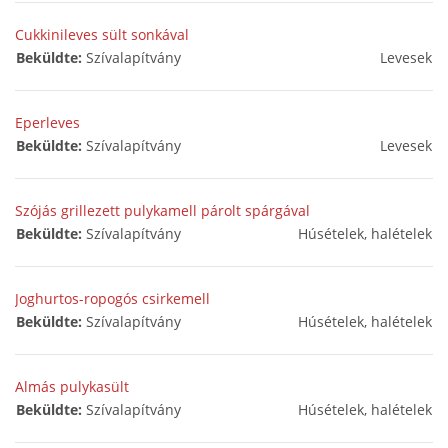
Cukkinileves sült sonkával
Beküldte:
Szívalapítvány
Levesek
Eperleves
Beküldte:
Szívalapítvány
Levesek
Szójás grillezett pulykamell párolt spárgával
Beküldte:
Szívalapítvány
Húsételek, halételek
Joghurtos-ropogós csirkemell
Beküldte:
Szívalapítvány
Húsételek, halételek
Almás pulykasült
Beküldte:
Szívalapítvány
Húsételek, halételek