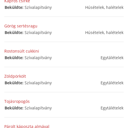
Kapros csirke
Beküldte:
Szívalapítvány
Húsételek, halételek
Görög sertésragu
Beküldte:
Szívalapítvány
Húsételek, halételek
Rostonsült cukkini
Beküldte:
Szívalapítvány
Egytálételek
Zöldpörkölt
Beküldte:
Szívalapítvány
Egytálételek
Tojásropogós
Beküldte:
Szívalapítvány
Egytálételek
Párolt káposzta almával