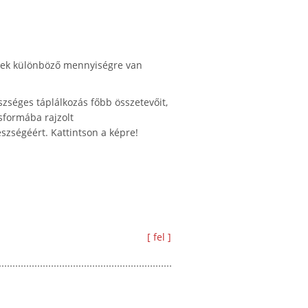
tnek különböző mennyiségre van
zséges táplálkozás főbb összetevőit,
sformába rajzolt
szségéért. Kattintson a képre!
[ fel ]