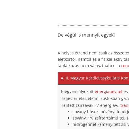
De végül is mennyit egyek?
A helyes étrend nem csak az összetevő
életkortól, nemtől és a fizikai aktivi
táplálkozás nem választható el a
ren
A III. Magyar Kardiovaszkuláris Ko
Kiegyensúlyozott
energiabevitel
és 
Teljes értékű, élelmi rostokban ga
Telített zsírsavak <7 energia%,
tran
sovány húsok, növényi fehérje
sovány, 1% zsírtartalmú tej, 
hidrogénnel keményített zsi