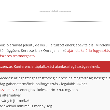
-------------- hirdetés --------------
k jó arányát jelenti, de kerüli a túlzott energiabevitelt is. Minden
tástól függően. Keresse ki az Önre jellemző
ajánlott kalória fogyasztás
dszeres testmozgástól
.
nszenzus Konferencia táplálkozási ajánlásai egészségeseknek:
-leadás: az egészséges testtömeg elérése és megtartása; bőséges z
zdag gabonatermékek; halfogyasztás - legalább 2×/hét
szzsírsav
<1 energia%, koleszterin <300 mg/nap
 alternatíva;
sovány tejtermékek;
radékokból minimális mennyiség.