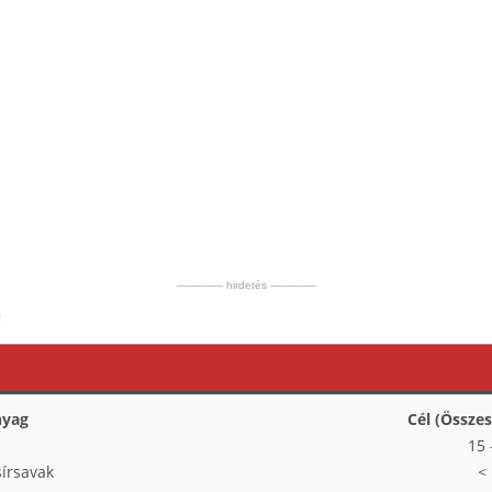
-------------- hirdetés --------------
!
nyag
Cél (Összes
15 
sírsavak
<