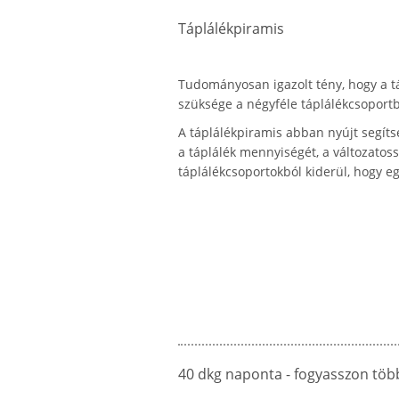
Táplálékpiramis
Tudományosan igazolt tény, hogy a t
szüksége a négyféle táplálékcsoportb
A táplálékpiramis abban nyújt segíts
a táplálék mennyiségét, a változatoss
táplálékcsoportokból kiderül, hogy e
40 dkg naponta
- fogyasszon töb