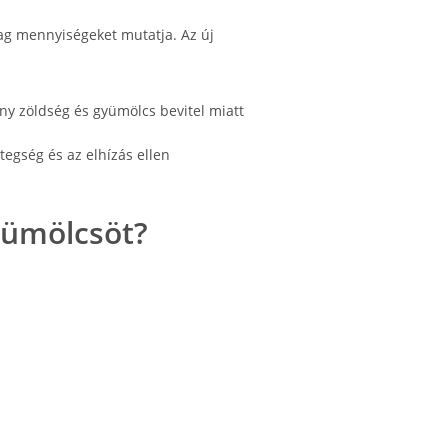
yag mennyiségeket mutatja. Az új
y zöldség és gyümölcs bevitel miatt
egség és az elhízás ellen
yümölcsöt?