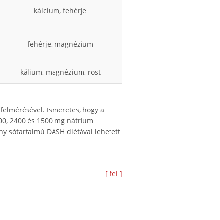
kálcium, fehérje
fehérje, magnézium
kálium, magnézium, rost
 felmérésével. Ismeretes, hogy a
000, 2400 és 1500 mg nátrium
ny sótartalmú DASH diétával lehetett
[ fel ]