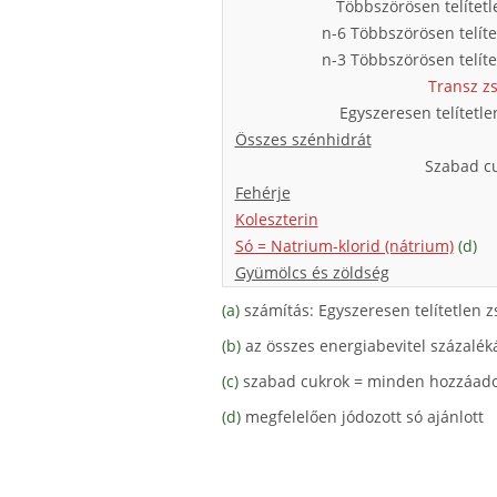
Többszörösen telítetl
n-6 Többszörösen telíte
n-3 Többszörösen telíte
Transz zs
Egyszeresen telítetle
Összes szénhidrát
Szabad c
Fehérje
Koleszterin
Só = Natrium-klorid (nátrium)
(d)
Gyümölcs és zöldség
(a)
számítás: Egyszeresen telítetlen zsí
(b)
az összes energiabevitel százalé
(c)
szabad cukrok = minden hozzáadot
(d)
megfelelően jódozott só ajánlott