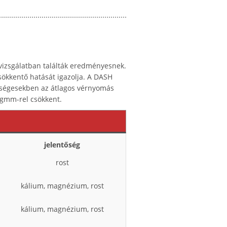
y vizsgálatban találták eredményesnek.
sökkentő hatását igazolja. A DASH
szségesekben az átlagos vérnyomás
gmm-rel csökkent.
jelentőség
rost
kálium, magnézium, rost
a
kálium, magnézium, rost