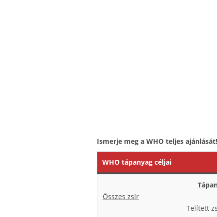
Ismerje meg a WHO teljes ajánlását
WHO tápanyag céljai
Tápa
Összes zsír
Telített z