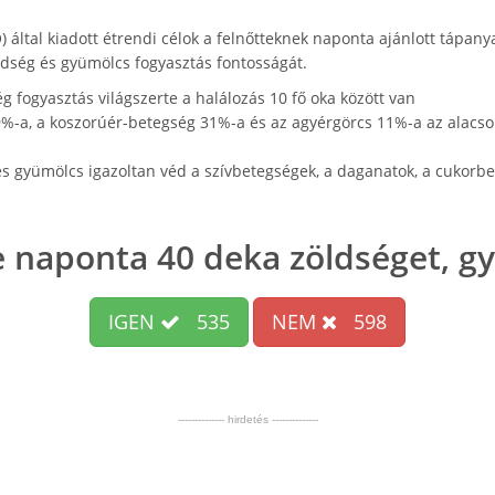
 által kiadott étrendi célok a felnőtteknek naponta ajánlott tápan
ldség és gyümölcs fogyasztás fontosságát.
 fogyasztás világszerte a halálozás 10 fő oka között van
%-a, a koszorúér-betegség 31%-a és az agyérgörcs 11%-a az alacson
s gyümölcs igazoltan véd a szívbetegségek, a daganatok, a cukorbet
e naponta 40 deka zöldséget, g
IGEN
535
NEM
598
-------------- hirdetés --------------