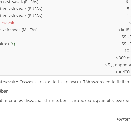
en zsírsavak (PUFAs)
6 
tlen zsírsavak (PUFAs)
5 
tlen zsírsavak (PUFAs)
1 
írsavak
<
n zsírsavak (MUFAs)
a külö
55 -
ukrok
(c)
55 -
10 
< 300 m
< 5 g naponta
> = 400
rsavak = Összes zsír - (telített zsírsavak + Többszörösen telítetlen 
kában
t mono- és diszacharid + mézben, szirupokban, gyümölcslevekbe
Forrás: