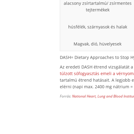
alacsony zsírtartalmú/ zsírmentes
tejtermékek
húsfélék, szárnyasok és halak
Magvak, dió, hüvelyesek
DASH= Dietary Approaches to Stop H
Az eredeti DASH étrend vizsgálatát a
túlzott sófogyasztás emeli a vérnyom
tartalmú étrend hatásait. A legjobb
elérni (napi max. 2400 mg nátrium =
Forrás:
National Heart, Lung and Blood Institu