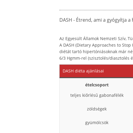
DASH
- Étrend, ami a gyógyítja a
Az Egyesült Államok Nemzeti Szív, Tüd
A DASH (Dietary Approaches to Stop H
diétát tartó hipertóniásoknak már n
6/3 Hgmm-rel (szisztolés/diasztolés 
DASH diéta ajánlásai
ételcsoport
teljes kiőrlésű gabonafélék
zöldségek
gyümölcsök