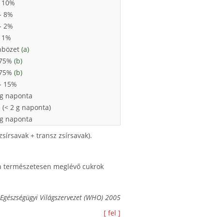
- 10%
- 8%
- 2%
 1%
nbözet
(a)
 75%
(b)
 75%
(b)
- 15%
g naponta
 (< 2 g naponta)
 g naponta
zsírsavak + transz zsírsavak).
n természetesen meglévő cukrok
 Egészségügyi Világszervezet (WHO) 2005
[ fel ]