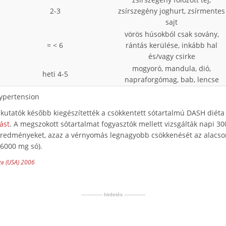
2-3
zsírszegény joghurt, zsírmentes
sajt
vörös húsokból csak sovány,
= < 6
rántás kerülése, inkább hal
és/vagy csirke
mogyoró, mandula, dió,
heti 4-5
napraforgómag, bab, lencse
ypertension
 kutatók később kiegészítették a csökkentett sótartalmú DASH diéta
ást
. A megszokott sótartalmat fogyasztók mellett vizsgálták napi 3
 eredményeket, azaz a vérnyomás legnagyobb csökkenését az alacso
 6000 mg só).
te (USA) 2006
-------------- hirdetés --------------