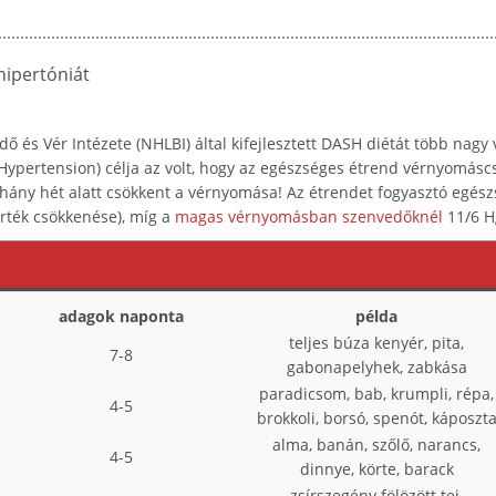
 hipertóniát
ő és Vér Intézete (NHLBI) által kifejlesztett DASH diétát több nag
ypertension) célja az volt, hogy az egészséges étrend vérnyomásc
éhány hét alatt csökkent a vérnyomása! Az étrendet fogyasztó egé
érték csökkenése), míg a
magas vérnyomásban szenvedőknél
11/6 H
adagok naponta
példa
teljes búza kenyér, pita,
7-8
gabonapelyhek, zabkása
paradicsom, bab, krumpli, répa,
4-5
brokkoli, borsó, spenót, káposzt
alma, banán, szőlő, narancs,
4-5
dinnye, körte, barack
zsírszegény fölözött tej,