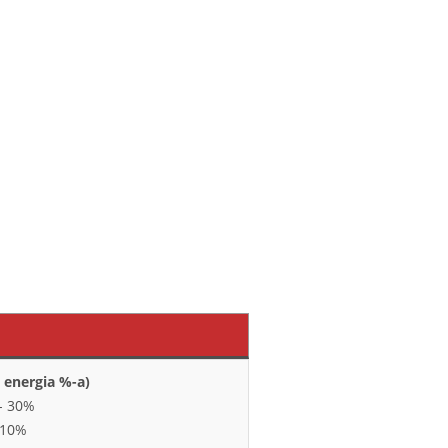
 energia %-a)
- 30%
 10%