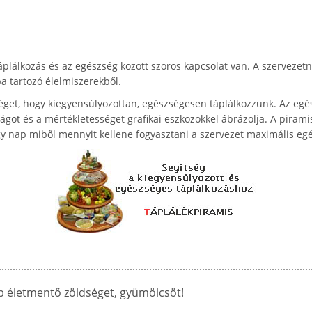
áplálkozás és az egészség között szoros kapcsolat van. A szerveze
a tartozó élelmiszerekből.
éget, hogy kiegyensúlyozottan, egészségesen táplálkozzunk. Az egés
ágot és a mértékletességet grafikai eszközökkel ábrázolja. A pirami
gy nap miből mennyit kellene fogyasztani a szervezet maximális egé
b életmentő zöldséget, gyümölcsöt!