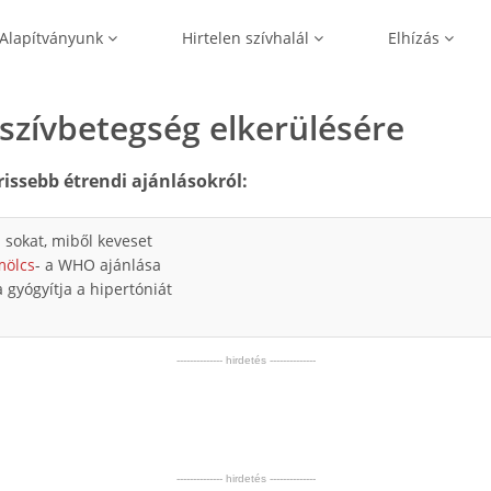
Alapítványunk
Hirtelen szívhalál
Elhízás
 szívbetegség elkerülésére
rissebb étrendi ajánlásokról:
 sokat, miből keveset
mölcs
- a WHO ajánlása
a gyógyítja a hipertóniát
-------------- hirdetés --------------
-------------- hirdetés --------------