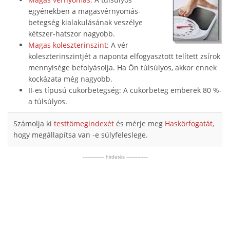
egyénekben a magasvérnyomás-
betegség kialakulásának veszélye
kétszer-hatszor nagyobb.
Magas koleszterinszint:
A vér
koleszterinszintjét a naponta elfogyasztott telített zsírok
mennyisége befolyásolja. Ha Ön túlsúlyos, akkor ennek
kockázata még nagyobb.
II-es típusú cukorbetegség: A cukorbeteg emberek 80 %-
a túlsúlyos.
Számolja ki
testtömegindexét
és mérje meg
Haskörfogatát,
hogy megállapítsa van -e súlyfeleslege.
-------------- hirdetés --------------