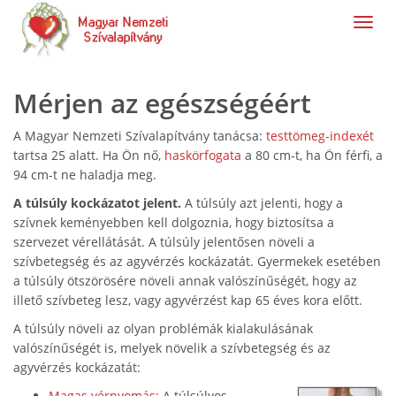
navig
Mérjen az egészségéért
A Magyar Nemzeti Szívalapítvány tanácsa:
testtömeg-indexét
tartsa 25 alatt. Ha Ön nő,
haskörfogata
a 80 cm-t, ha Ön férfi, a
94 cm-t ne haladja meg.
A túlsúly kockázatot jelent.
A túlsúly azt jelenti, hogy a
szívnek keményebben kell dolgoznia, hogy biztosítsa a
szervezet vérellátását. A túlsúly jelentősen növeli a
szívbetegség és az agyvérzés kockázatát. Gyermekek esetében
a túlsúly ötszörösére növeli annak valószínűségét, hogy az
illető szívbeteg lesz, vagy agyvérzést kap 65 éves kora előtt.
A túlsúly növeli az olyan problémák kialakulásának
valószínűségét is, melyek növelik a szívbetegség és az
agyvérzés kockázatát:
Magas vérnyomás:
A túlsúlyos