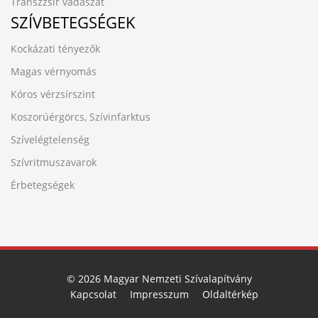
Transzzsír vadászat
SZÍVBETEGSÉGEK
Kockázati tényezők
Magas vérnyomás
Kóros vérzsírszint
Koszorúérgörcs, Szívinfarktus
Szívelégtelenség
Szívritmuszavarok
Érbetegségek
© 2026 Magyar Nemzeti Szívalapítvány
Kapcsolat
Impresszum
Oldaltérkép