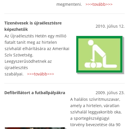
megmenteni.
>>>tovább>>>
Tizenévesek is újraélesztésre
2010. július 12.
képezhetők
Az Újraélesztés Hetén egy millió
fiatalt tanít meg az hirtelen
szívhalál elhárítására az Amerikai
Szív Szövetség.
Leegyszerűsödhetnek az
újraélesztés
szabályai.
>>>tovább>>>
Defibrillátort a futballpályákra
2009. július 23.
A halálos szívritmuszavar,
amely a hirtelen, váratlan
szívhalál leggyakoribb oka,
a sportegészségügyi
törvény bevezetése óta 90