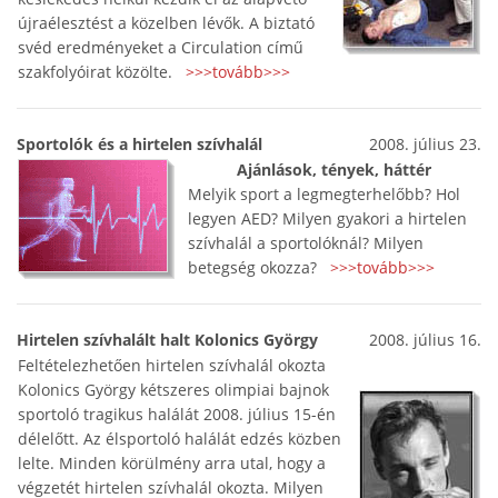
újraélesztést a közelben lévők. A biztató
svéd eredményeket a Circulation című
szakfolyóirat közölte.
>>>tovább>>>
Sportolók és a hirtelen szívhalál
2008. július 23.
Ajánlások, tények, háttér
Melyik sport a legmegterhelőbb? Hol
legyen AED? Milyen gyakori a hirtelen
szívhalál a sportolóknál? Milyen
betegség okozza?
>>>tovább>>>
Hirtelen szívhalált halt Kolonics György
2008. július 16.
Feltételezhetően hirtelen szívhalál okozta
Kolonics György kétszeres olimpiai bajnok
sportoló tragikus halálát 2008. július 15-én
délelőtt. Az élsportoló halálát edzés közben
lelte. Minden körülmény arra utal, hogy a
végzetét hirtelen szívhalál okozta. Milyen