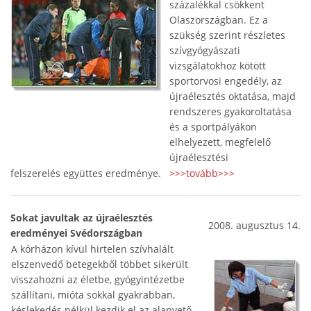
százalékkal csökkent
Olaszországban. Ez a
szükség szerint részletes
szívgyógyászati
vizsgálatokhoz kötött
sportorvosi engedély, az
újraélesztés oktatása, majd
rendszeres gyakoroltatása
és a sportpályákon
elhelyezett, megfelelő
újraélesztési
felszerelés együttes eredménye.
>>>tovább>>>
Sokat javultak az újraélesztés
2008. augusztus 14.
eredményei Svédországban
A kórházon kívül hirtelen szívhalált
elszenvedő betegekből többet sikerült
visszahozni az életbe, gyógyintézetbe
szállítani, mióta sokkal gyakrabban,
késlekedés nélkül kezdik el az alapvető