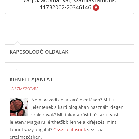
Várjuk adományát, számlaszámunk:
11732002-20346146
KAPCSOLÓDÓ OLDALAK
KIEMELT AJÁNLAT
A SZÍV SZÓTÁRA
Nem igazodik el a zárójelentésen? Mit is
jelentenek a kardiológiában használt idegen
szakszavak? Mit takar a rövidítés az orvosi
leleten? Magyarul érthetőbb lenne a kifejezés, mint
latinul vagy angolul?
Összeállításunk
segít az
értelmezésben.