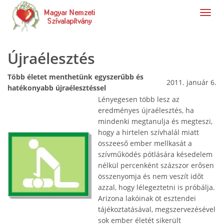
navig
Újraélesztés
Több életet menthetünk egyszerűbb és
2011. január 6.
hatékonyabb újraélesztéssel
Lényegesen több lesz az
eredményes újraélesztés, ha
mindenki megtanulja és megteszi,
hogy a hirtelen szívhalál miatt
összeeső ember mellkasát a
szívműködés pótlására késedelem
nélkül percenként százszor erősen
összenyomja és nem veszít időt
azzal, hogy lélegeztetni is próbálja.
Arizona lakóinak öt esztendei
tájékoztatásával, megszervezésével
sok ember életét sikerült