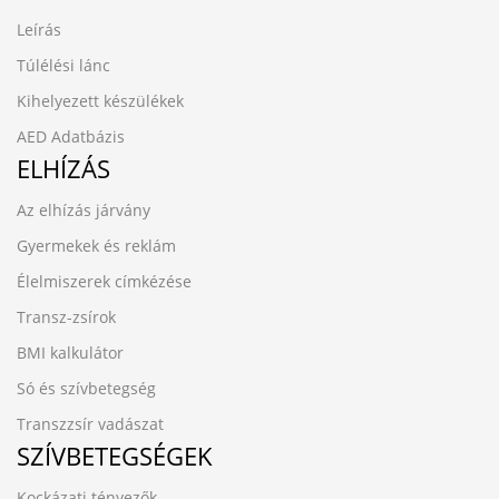
Leírás
Túlélési lánc
Kihelyezett készülékek
AED Adatbázis
ELHÍZÁS
Az elhízás járvány
Gyermekek és reklám
Élelmiszerek címkézése
Transz-zsírok
BMI kalkulátor
Só és szívbetegség
Transzzsír vadászat
SZÍVBETEGSÉGEK
Kockázati tényezők