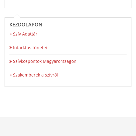
KEZDŐLAPON
Szív Adattár
Infarktus tünetei
Szívközpontok Magyarországon
Szakemberek a szívről