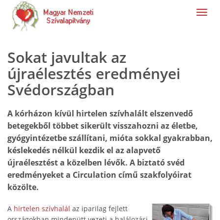
navig
Sokat javultak az
újraélesztés eredményei
Svédországban
A kórházon kívül hirtelen szívhalált elszenvedő
betegekből többet sikerült visszahozni az életbe,
gyógyintézetbe szállítani, mióta sokkal gyakrabban,
késlekedés nélkül kezdik el az alapvető
újraélesztést a közelben lévők. A biztató svéd
eredményeket a Circulation című szakfolyóirat
közölte.
A
hirtelen szívhalál
az iparilag fejlett
országokban mindenütt vezeti a halálozási