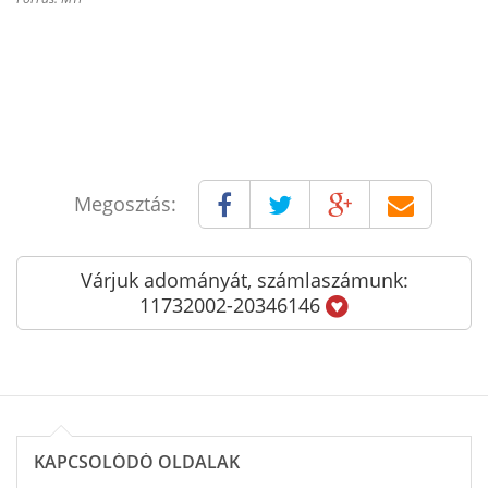
Megosztás:
Várjuk adományát, számlaszámunk:
11732002-20346146
KAPCSOLÓDÓ OLDALAK