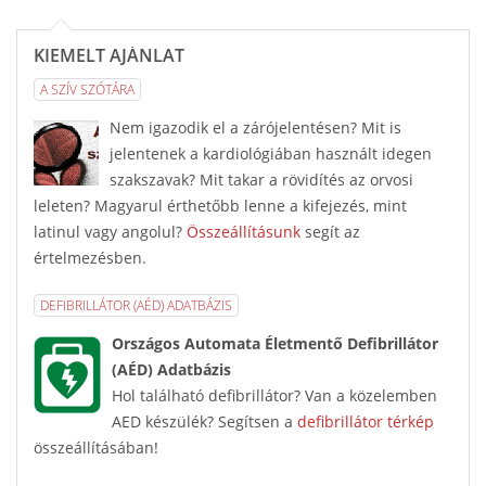
KIEMELT AJÁNLAT
A SZÍV SZÓTÁRA
Nem igazodik el a zárójelentésen? Mit is
jelentenek a kardiológiában használt idegen
szakszavak? Mit takar a rövidítés az orvosi
leleten? Magyarul érthetőbb lenne a kifejezés, mint
latinul vagy angolul?
Összeállításunk
segít az
értelmezésben.
DEFIBRILLÁTOR (AÉD) ADATBÁZIS
Országos Automata Életmentő Defibrillátor
(AÉD) Adatbázis
Hol található defibrillátor? Van a közelemben
AED készülék? Segítsen a
defibrillátor térkép
összeállításában!