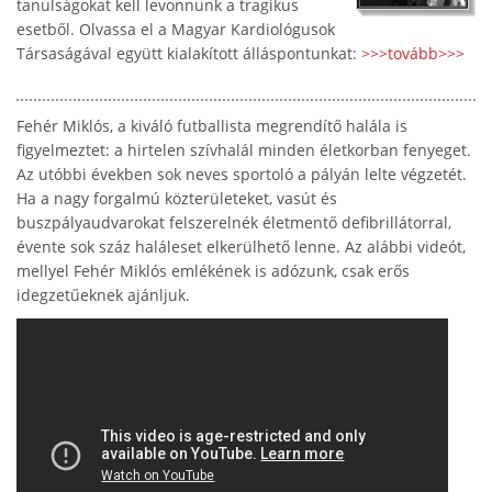
tanulságokat kell levonnunk a tragikus
esetből. Olvassa el a Magyar Kardiológusok
Társaságával együtt kialakított álláspontunkat:
>>>tovább>>>
Fehér Miklós, a kiváló futballista megrendítő halála is
figyelmeztet: a hirtelen szívhalál minden életkorban fenyeget.
Az utóbbi években sok neves sportoló a pályán lelte végzetét.
Ha a nagy forgalmú közterületeket, vasút és
buszpályaudvarokat felszerelnék életmentő defibrillátorral,
évente sok száz haláleset elkerülhető lenne. Az alábbi videót,
mellyel Fehér Miklós emlékének is adózunk, csak erős
idegzetűeknek ajánljuk.