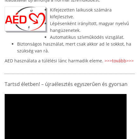
Kifejezetten laikusok számára
kifejlesztve.
Lépésenként irányított, magyar nyelvű
hangüzenetek.
Automatikus szívműködés vizsgálat.
Biztonságos használat, mert csak akkor ad le sokkot, ha
szükség van rá.
AED használata a túlélési lánc harmadik eleme.
>>>tovább>>>
Tartsd életben! – újraélesztés egyszerűen és gyorsan