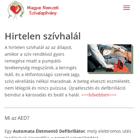
navig
Hirtelen szívhalál
A hirtelen szívhalál az az állapot,
amikor a szív rendkívül gyors
remegése miatt a pumpáló-
tevékenység megszűnik, a keringés
leáll, és a létfontosságú szervek (agy,
szív) vérellátás nélkül maradnak. A beteg elveszti eszméletét,
nem lélegzik és nincs pulzusa. Újraélesztés és defibrilláció
beindul a károsodás és beáll a halál.
>>>bővebben>>>
Mi az AED?
Egy
Automata Életmentő Defibrillátor
, mely elektromos ütés
leadásával újraindítja a normál szívműködést.