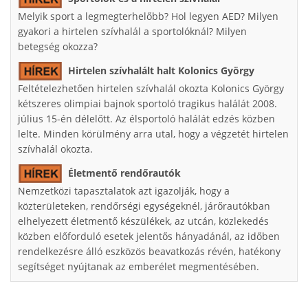
Melyik sport a legmegterhelőbb? Hol legyen AED? Milyen
gyakori a hirtelen szívhalál a sportolóknál? Milyen
betegség okozza?
Hirtelen szívhalált halt Kolonics György
Feltételezhetően hirtelen szívhalál okozta Kolonics György
kétszeres olimpiai bajnok sportoló tragikus halálát 2008.
július 15-én délelőtt. Az élsportoló halálát edzés közben
lelte. Minden körülmény arra utal, hogy a végzetét hirtelen
szívhalál okozta.
Életmentő rendőrautók
Nemzetközi tapasztalatok azt igazolják, hogy a
közterületeken, rendőrségi egységeknél, járőrautókban
elhelyezett életmentő készülékek, az utcán, közlekedés
közben előforduló esetek jelentős hányadánál, az időben
rendelkezésre álló eszközös beavatkozás révén, hatékony
segítséget nyújtanak az emberélet megmentésében.