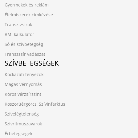
Gyermekek és reklám
Élelmiszerek címkézése
Transz-zsírok
BMI kalkulátor
Só és szívbetegség
Transzzsír vadászat
SZÍVBETEGSÉGEK
Kockázati tényezők
Magas vérnyomás
Kóros vérzsírszint
Koszorúérgörcs, Szívinfarktus
Szívelégtelenség
Szívritmuszavarok
Érbetegségek