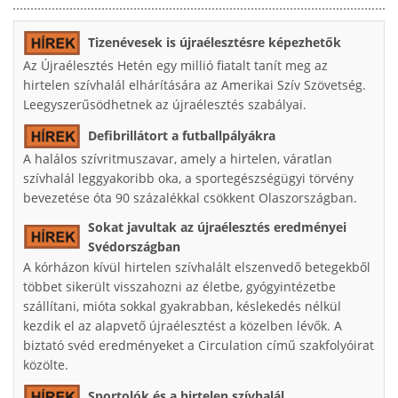
Tizenévesek is újraélesztésre képezhetők
Az Újraélesztés Hetén egy millió fiatalt tanít meg az
hirtelen szívhalál elhárítására az Amerikai Szív Szövetség.
Leegyszerűsödhetnek az újraélesztés szabályai.
Defibrillátort a futballpályákra
A halálos szívritmuszavar, amely a hirtelen, váratlan
szívhalál leggyakoribb oka, a sportegészségügyi törvény
bevezetése óta 90 százalékkal csökkent Olaszországban.
Sokat javultak az újraélesztés eredményei
Svédországban
A kórházon kívül hirtelen szívhalált elszenvedő betegekből
többet sikerült visszahozni az életbe, gyógyintézetbe
szállítani, mióta sokkal gyakrabban, késlekedés nélkül
kezdik el az alapvető újraélesztést a közelben lévők. A
biztató svéd eredményeket a Circulation című szakfolyóirat
közölte.
Sportolók és a hirtelen szívhalál