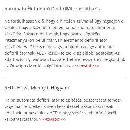
Automata Életmentő Defibrillátor Adatbázis
Ne fordulhasson elő, hogy a hirtelen szívhalál úgy ragadjon el
valakit, hogy a közelben lett volna használható életmentő
készülék. Sokan nem tudják, hogy akár a cégükön,
intézményükön belül már van életmentő defibrillátor
készülék. Ha Ön kezelője vagy tulajdonosa egy automata
defibrillátornak (AÉD), kérjük töltse ki az alábbi adatokat. Az
adatbázist nyilvánosan hozzáférhetővé tesszük és megküldjük
az Országos Mentőszolgálatnak is.
>>>tovább>>>
AED - Hová, Mennyit, Hogyan?
Ha ön automata defibrillátor telepítését, beszerzését tervezi,
vagy már rendelkezik ilyen készülékkel, akkor hasznosak
lehetnek tanácsaink az AED elhelyezéséről, ellenőrzéséről,
karbantartásáról.
>>>tovább>>>