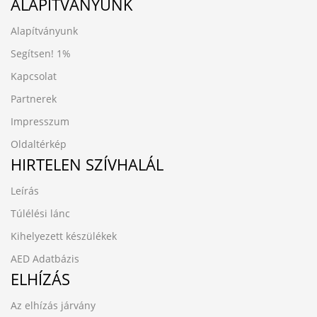
ALAPÍTVÁNYUNK
Alapítványunk
Segítsen!
1%
Kapcsolat
Partnerek
Impresszum
Oldaltérkép
HIRTELEN SZÍVHALÁL
Leírás
Túlélési lánc
Kihelyezett készülékek
AED Adatbázis
ELHÍZÁS
Az elhízás járvány