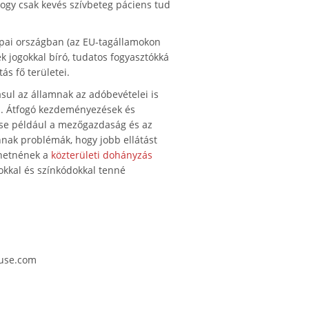
hogy csak kevés szívbeteg páciens tud
pai országban (az EU-tagállamokon
k jogokkal bíró, tudatos fogyasztókká
ás fő területei.
sul az államnak az adóbevételei is
el. Átfogó kezdeményezések és
ése például a mezőgazdaság és az
nnak problémák, hogy jobb ellátást
lehetnének a
közterületi dohányzás
okkal és színkódokkal tenné
use.com