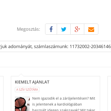
Megosztás:
rjuk adományát, számlaszámunk: 11732002-2034614
KIEMELT AJÁNLAT
A SZÍV SZÓTÁRA
Nem igazodik el a zárójelentésen? Mit
is jelentenek a kardiológiában
használt idegen szakszavak? Mit takar