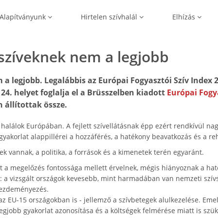
Alapítványunk
Hirtelen szívhalál
Elhízás
szíveknek nem a legjobb
a legjobb. Legalábbis az Európai Fogyasztói Szív Index 
4. helyet foglalja el a Brüsszelben kiadott
Európai Fogy
 állítottak össze.
halálok Európában. A fejlett szívellátásnak épp ezért rendkívül na
 gyakorlat alappillérei a hozzáférés, a hatékony beavatkozás és a reh
k vannak, a politika, a források és a kimenetek terén egyaránt.
 a megelőzés fontossága mellett érvelnek, mégis hiányoznak a ha
 a vizsgált országok kevesebb, mint harmadában van nemzeti szív
kezdeményezés.
az EU-15 országokban is - jellemző a szívbetegek alulkezelése. Eme
legjobb gyakorlat azonosítása és a költségek felmérése miatt is szü