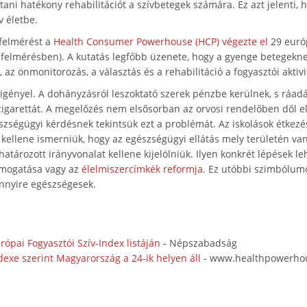
ani hatékony rehabilitációt a szívbetegek számára. Ez azt jelenti, 
v életbe.
felmérést a
Health Consumer Powerhouse (HCP) végezte el
29 euró
 a felmérésben). A kutatás legfőbb üzenete, hogy a gyenge betegekne
 az önmonitorozás, a választás és a rehabilitáció a fogyasztói aktivit
igényel. A dohányzásról leszoktató szerek pénzbe kerülnek, s ráadá
cigarettát. A megelőzés nem elsősorban az orvosi rendelőben dől 
szségügyi kérdésnek tekintsük ezt a problémát. Az iskolások étkez
l kellene ismerniük, hogy az egészségügyi ellátás mely területén va
határozott irányvonalat kellene kijelölniük. Ilyen konkrét lépések 
támogatása vagy az
élelmiszercímkék reformja
. Ez utóbbi szimbólum
nnyire egészségesek.
ópai Fogyasztói Szív-Index listáján
- Népszabadság
dexe szerint Magyarország a 24-ik helyen áll
- www.healthpowerho