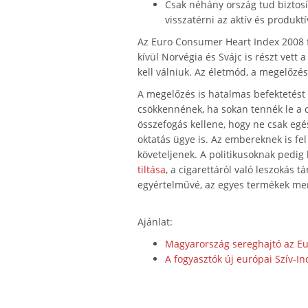
Csak néhány ország tud biztosít
visszatérni az aktív és produktí
Az Euro Consumer Heart Index 2008 
kívül Norvégia és Svájc is részt vett
kell válniuk. Az életmód, a megelőzés,
A megelőzés is hatalmas befektetést 
csökkennének, ha sokan tennék le a 
összefogás kellene, hogy ne csak egé
oktatás ügye is. Az embereknek is fe
követeljenek. A politikusoknak pedig 
tiltása
, a cigarettáról való leszokás 
egyértelművé, az egyes termékek me
Ajánlat:
Magyarország sereghajtó az Eur
A fogyasztók új európai Szív-In