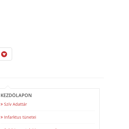
6
KEZDŐLAPON
Szív Adattár
Infarktus tünetei