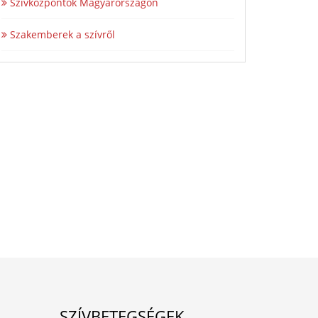
Szívközpontok Magyarországon
Szakemberek a szívről
SZÍVBETEGSÉGEK