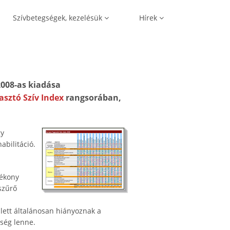
Szívbetegségek, kezelésük
Hírek
2008-as kiadása
asztó Szív Index
rangsorában,
gy
abilitáció.
tékony
szűrő
llett általánosan hiányoznak a
kség lenne.