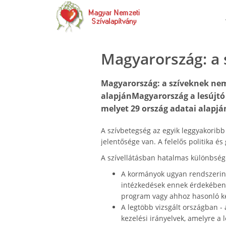
Magyarország: a 
Magyarország: a szíveknek nem 
alapjánMagyarország a lesújtó 2
melyet 29 ország adatai alapján
A szívbetegség az egyik leggyakoribb 
jelentősége van. A felelős politika és
A szívellátásban hatalmas különbsége
A kormányok ugyan rendszerint
intézkedések ennek érdekében:
program vagy ahhoz hasonló 
A legtöbb vizsgált országban - 
kezelési irányelvek, amelyre a 