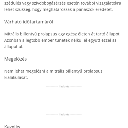
szédülés vagy szívdobogásérzés esetén további vizsgálatokra
lehet szükség, hogy meghatározzák a panaszok eredetét.
Várható időtartamáról
Mitrális billentyű prolapsus egy egész életen át tartó állapot.
Azonban a legtöbb ember tünetek nélkül él együtt ezzel az
állapottal.
Megelőzés
Nem lehet megelőzni a mitrális billentyű prolapsus
kialakulását.
-------------- hirdetés --------------
-------------- hirdetés --------------
Kezelés