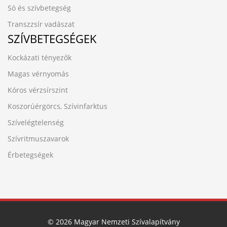
Só és szívbetegség
Transzzsír vadászat
SZÍVBETEGSÉGEK
Kockázati tényezők
Magas vérnyomás
Kóros vérzsírszint
Koszorúérgörcs, Szívinfarktus
Szívelégtelenség
Szívritmuszavarok
Érbetegségek
© 2026 Magyar Nemzeti Szívalapítvány