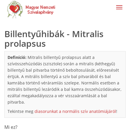
navig
Billentyűhibák - Mitralis
prolapsus
Definíció:
Mitralis billentyű prolapsus alatt a
szívösszehúzódás (szisztole) során a mitralis (kéthegyű)
billentyű bal pitvarba történő beboltosulását, előreesését
értjük. A mitrális billentyű a szív bal pitvarából és bal
kamrába történő véráramlás szelepe. Normális esetben a
mitrális billentyű lezáródik a bal kamra összehúzódásakor,
ezáltal megakadályozza a vér visszaáramlását a bal
pitvarba.
Tekintse meg
diasorunkat a normális szív anatómiájáról
!
Mi ez?