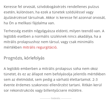
Keresse fel orvosát, szívdobogásérzés rendellenes pulzus
esetén, különösen, ha ezek a tünetek szédüléssel vagy
ájulásérzéssel társulnak. Akkor is keresse fel azonnal orvosát,
ha Ön a mellkasi fájdalma van.
Terhesség esetén nőgyógyásza eldönti, milyen teendő van. A
legtöbb esetben a normális szülésnek nincs akadálya, ha a
mitrális prolapsushoz nem társul, vagy csak minimális
mértékben
mitrális regurgitáció.
Prognózis, kórlefolyás
A legtöbb emberben a mitrális prolapsus soha nem okoz
tünetet, és ez az állapot nem befolyásolja jelentős mértékben
sem az életmódot, sem pedig a várható élettartamot. 2-3
évente érdemes szakorvosi ellenőrzést tartani. Ritkán kerül
sor rekonstrukciós vagy billentyűcsere műtétre.
-------------- hirdetés --------------