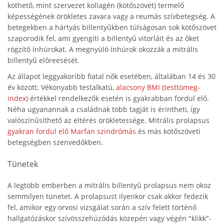
köthető, mint szervezet kollagén (kötőszövet) termelő
képességének örökletes zavara vagy a reumás szívbetegség. A
betegekben a hártyás billentyűkben túlságosan sok kötőszövet
szaporodik fel, ami gyengíti a billentyű vitorláit és az őket
rögzítő ínhúrokat. A megnyúló ínhúrok okozzák a mitrális
billentyű előreesését.
Az állapot leggyakoribb fiatal nők esetében, általában 14 és 30
év között. Vékonyabb testalkatú,
alacsony BMI (testtömeg-
index)
értékkel rendelkezők esetén is gyakrabban fordul elő.
Néha ugyanannak a családnak több tagját is érintheti, így
valószínűsíthető az eltérés örökletessége. Mitrális prolapsus
gyakran fordul elő Marfan szindrómás
és más kötőszöveti
betegségben szenvedőkben.
Tünetek
A legtöbb emberben a mitrális billentyű prolapsus nem okoz
semmilyen tünetet. A prolapsust ilyenkor csak akkor fedezik
fel, amikor egy orvosi vizsgálat során a szív felett történő
hallgatózáskor szívösszehúzódás közepén vagy végén "klikk"-