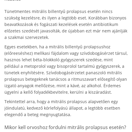
Tünetmentes mitrális billentyű prolapsus esetén nincs
szükség kezelésre, és ilyen a legtöbb eset. Korábban bizonyos
beavatkozások és fogászati kezelések esetén antibiotikum
előzetes szedését javasolták, de újabban ezt már nem ajánlják
a szakmai szervezetek.
Egyes esetekben, ha a mitrális billentyű prolapsushoz
(előreeséshez) mellkasi fájdalom vagy szívdobogásérzet társul,
hasznos lehet béta-blokkoló gyógyszerek szedése, mint
például a metoprolol vagy bisoprolol tartalmú gyógyszerek, a
tünetek enyhítésére. Szívdobogásérzetet panaszoló mitrális
prolapsus betegeknek tanácsos a ritmuszavart elősegítő olyan
izgató anyagok mellőzése, mint a kávé, az alkohol. Érdemes
ügyelni a kellő folyadékbevitelre, kerülni a kiszáradást.
Tekintettel arra, hogy a mitrális prolapsus alapvetően egy
jóindulatú, kedvező kórlefolyású állapot, a legtöbb esetben
elegendő a beteg megnyugtatása.
Mikor kell orvoshoz fordulni mitrális prolapsus esetén?