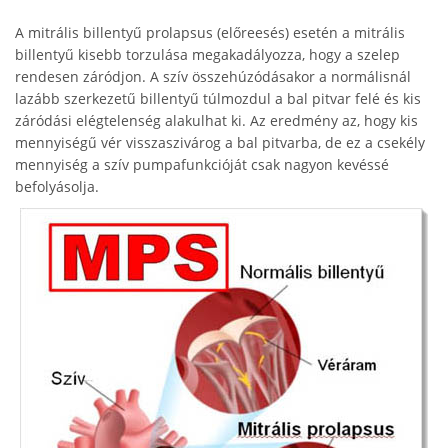
A mitrális billentyű prolapsus (előreesés) esetén a mitrális
billentyű kisebb torzulása megakadályozza, hogy a szelep
rendesen záródjon. A szív összehúzódásakor a normálisnál
lazább szerkezetű billentyű túlmozdul a bal pitvar felé és kis
záródási elégtelenség alakulhat ki. Az eredmény az, hogy kis
mennyiségű vér visszaszivárog a bal pitvarba, de ez a csekély
mennyiség a szív pumpafunkcióját csak nagyon kevéssé
befolyásolja.