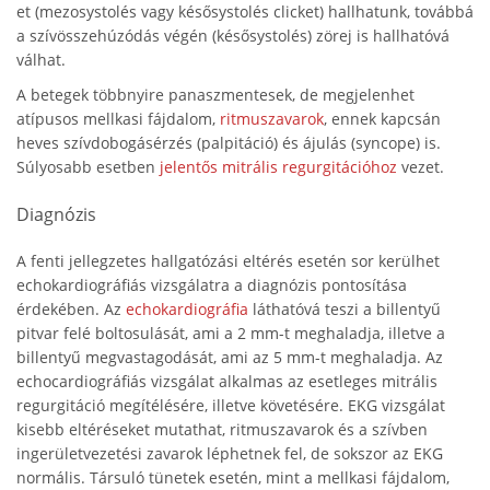
et (mezosystolés vagy késősystolés clicket) hallhatunk, továbbá
a szívösszehúzódás végén (késősystolés) zörej is hallhatóvá
válhat.
A betegek többnyire panaszmentesek, de megjelenhet
atípusos mellkasi fájdalom,
ritmuszavarok
, ennek kapcsán
heves szívdobogásérzés (palpitáció) és ájulás (syncope) is.
Súlyosabb esetben
jelentős mitrális regurgitációhoz
vezet.
Diagnózis
A fenti jellegzetes hallgatózási eltérés esetén sor kerülhet
echokardiográfiás vizsgálatra a diagnózis pontosítása
érdekében. Az
echokardiográfia
láthatóvá teszi a billentyű
pitvar felé boltosulását, ami a 2 mm-t meghaladja, illetve a
billentyű megvastagodását, ami az 5 mm-t meghaladja. Az
echocardiográfiás vizsgálat alkalmas az esetleges mitrális
regurgitáció megítélésére, illetve követésére. EKG vizsgálat
kisebb eltéréseket mutathat, ritmuszavarok és a szívben
ingerületvezetési zavarok léphetnek fel, de sokszor az EKG
normális. Társuló tünetek esetén, mint a mellkasi fájdalom,