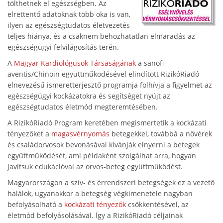
tölthetnek el egészségben. Az
elrettentő adatoknak több oka is van,
ilyen az egészségtudatos életvezetés
teljes hiánya, és a csaknem behozhatatlan elmaradás az
egészségügyi felvilágosítás terén.
A
Magyar Kardiológusok Társaságának
a sanofi-
aventis/Chinoin együttműködésével elindított RizikóRiadó
elnevezésű ismeretterjesztő programja fölhívja a figyelmet az
egészségügyi kockázatokra és segítséget nyújt az
egészségtudatos életmód megteremtésében.
A RizikóRiadó Program keretében megismertetik a kockázati
tényezőket a
magasvérnyomás
betegekkel, továbbá a nővérek
és családorvosok bevonásával kívánják elnyerni a betegek
együttműködését, ami példaként szolgálhat arra, hogyan
javítsuk edukációval az orvos-beteg együttműködést.
Magyarországon a szív- és érrendszeri betegségek ez a vezető
halálok, ugyanakkor a betegség végkimenetele nagyban
befolyásolható a
kockázati tényezők
csökkentésével, az
életmód befolyásolásával. Így a RizikóRiadó céljainak