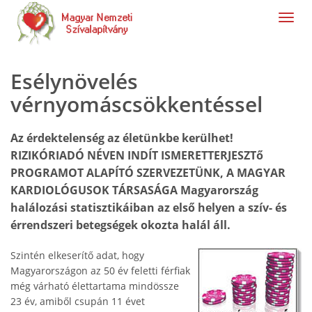
navig
Esélynövelés
vérnyomáscsökkentéssel
Az érdektelenség az életünkbe kerülhet!
RIZIKÓRIADÓ NÉVEN INDÍT ISMERETTERJESZTő
PROGRAMOT ALAPÍTÓ SZERVEZETÜNK, A MAGYAR
KARDIOLÓGUSOK TÁRSASÁGA Magyarország
halálozási statisztikáiban az első helyen a szív- és
érrendszeri betegségek okozta halál áll.
Szintén elkeserítő adat, hogy
Magyarországon az 50 év feletti férfiak
még várható élettartama mindössze
23 év, amiből csupán 11 évet