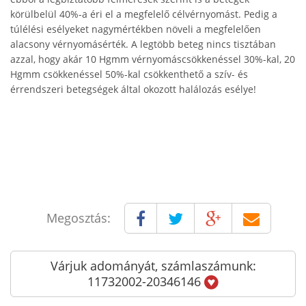
körülbelül 40%-a éri el a megfelelő célvérnyomást. Pedig a
túlélési esélyeket nagymértékben növeli a megfelelően
alacsony vérnyomásérték. A legtöbb beteg nincs tisztában
azzal, hogy akár 10 Hgmm vérnyomáscsökkenéssel 30%-kal, 20
Hgmm csökkenéssel 50%-kal csökkenthető a szív- és
érrendszeri betegségek által okozott halálozás esélye!
Megosztás:
Várjuk adományát, számlaszámunk:
11732002-20346146