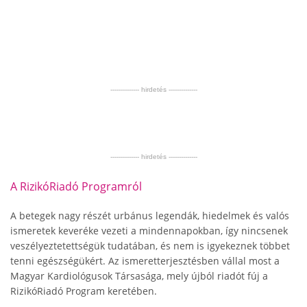
-------------- hirdetés --------------
-------------- hirdetés --------------
A RizikóRiadó Programról
A betegek nagy részét urbánus legendák, hiedelmek és valós
ismeretek keveréke vezeti a mindennapokban, így nincsenek
veszélyeztetettségük tudatában, és nem is igyekeznek többet
tenni egészségükért. Az ismeretterjesztésben vállal most a
Magyar Kardiológusok Társasága, mely újból riadót fúj a
RizikóRiadó Program keretében.