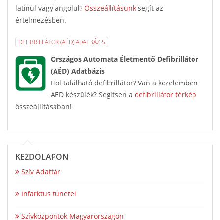
latinul vagy angolul?
Összeállításunk
segít az
értelmezésben.
DEFIBRILLÁTOR (AÉD) ADATBÁZIS
Országos Automata Életmentő Defibrillátor
(AÉD) Adatbázis
Hol található defibrillátor? Van a közelemben
AED készülék? Segítsen a
defibrillátor térkép
összeállításában!
KEZDŐLAPON
Szív Adattár
Infarktus tünetei
Szívközpontok Magyarországon