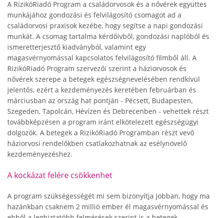
A RizikóRiadó Program a családorvosok és a nővérek együttes
munkájához gondozási és felvilágosító csomagot ad a
családorvosi praxisok kezébe, hogy segítse a napi gondozási
munkát. A csomag tartalma kérdőívből, gondozási naplóból és
ismeretterjesztő kiadványból, valamint egy
magasvérnyomással kapcsolatos felvilágosító filmből áll. A
RizikóRiadó Program szervezői szerint a háziorvosok és
nővérek szerepe a betegek egészségnevelésében rendkívül
jelentős, ezért a kezdeményezés keretében februárban és
márciusban az ország hat pontján - Pécsett, Budapesten,
Szegeden, Tapolcán, Hévízen és Debrecenben - vehettek részt
továbbképzésen a program iránt elkötelezett egészségügyi
dolgozók. A betegek a RizikóRiadó Programban részt vevő
háziorvosi rendelőkben csatlakozhatnak az esélynövelő
kezdeményezéshez.
A kockázat felére csökkenhet
A program szükségességét mi sem bizonyítja jobban, hogy ma
hazánkban csaknem 2 millió ember él magasvérnyomással és
ebből a legbiztatóbb felmérések szerint is a betegek