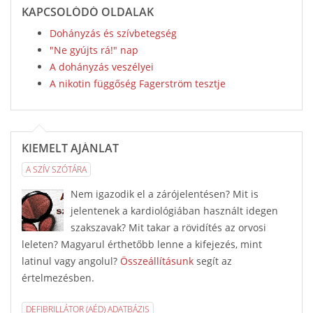
KAPCSOLÓDÓ OLDALAK
Dohányzás és szívbetegség
"Ne gyújts rá!" nap
A dohányzás veszélyei
A nikotin függőség Fagerström tesztje
KIEMELT AJÁNLAT
A SZÍV SZÓTÁRA
Nem igazodik el a zárójelentésen? Mit is
jelentenek a kardiológiában használt idegen
szakszavak? Mit takar a rövidítés az orvosi
leleten? Magyarul érthetőbb lenne a kifejezés, mint
latinul vagy angolul?
Összeállításunk
segít az
értelmezésben.
DEFIBRILLÁTOR (AÉD) ADATBÁZIS