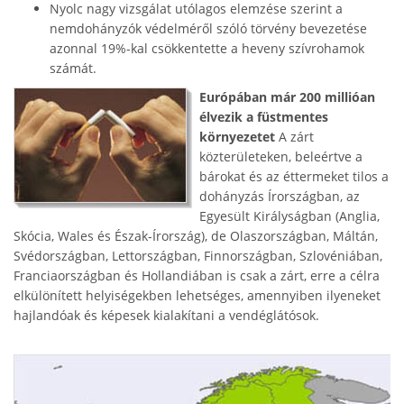
Nyolc nagy vizsgálat utólagos elemzése szerint a
nemdohányzók védelméről szóló törvény bevezetése
azonnal 19%-kal csökkentette a heveny szívrohamok
számát.
Európában már 200 millióan
élvezik a füstmentes
környezetet
A zárt
közterületeken, beleértve a
bárokat és az éttermeket tilos a
dohányzás Írországban, az
Egyesült Királyságban (Anglia,
Skócia, Wales és Észak-Írország), de Olaszországban, Máltán,
Svédországban, Lettországban, Finnországban, Szlovéniában,
Franciaországban és Hollandiában is csak a zárt, erre a célra
elkülönített helyiségekben lehetséges, amennyiben ilyeneket
hajlandóak és képesek kialakítani a vendéglátósok.