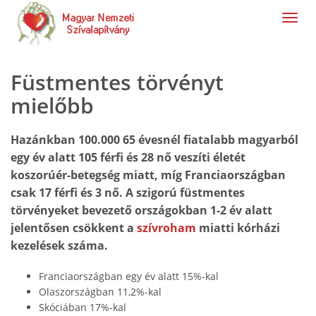
navig
Füstmentes törvényt
mielőbb
Hazánkban 100.000 65 évesnél fiatalabb magyarból
egy év alatt 105 férfi és 28 nő veszíti életét
koszorúér-betegség miatt, míg Franciaországban
csak 17 férfi és 3 nő. A szigorú füstmentes
törvényeket bevezető országokban 1-2 év alatt
jelentősen csökkent a
szívroham
miatti kórházi
kezelések száma.
Franciaországban egy év alatt 15%-kal
Olaszországban 11,2%-kal
Skóciában 17%-kal