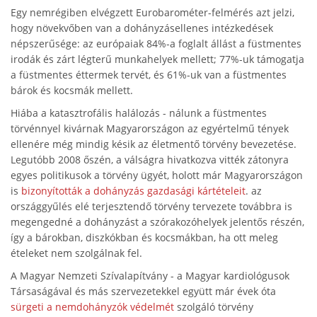
Egy nemrégiben elvégzett Eurobarométer-felmérés azt jelzi,
hogy növekvőben van a dohányzásellenes intézkedések
népszerűsége: az európaiak 84%-a foglalt állást a füstmentes
irodák és zárt légterű munkahelyek mellett; 77%-uk támogatja
a füstmentes éttermek tervét, és 61%-uk van a füstmentes
bárok és kocsmák mellett.
Hiába a katasztrofális halálozás - nálunk a füstmentes
törvénnyel kivárnak Magyarországon az egyértelmű tények
ellenére még mindig késik az életmentő törvény bevezetése.
Legutóbb 2008 őszén, a válságra hivatkozva vitték zátonyra
egyes politikusok a törvény ügyét, holott már Magyarországon
is
bizonyították a dohányzás gazdasági kártételeit
. az
országgyűlés elé terjesztendő törvény tervezete továbbra is
megengedné a dohányzást a szórakozóhelyek jelentős részén,
így a bárokban, diszkókban és kocsmákban, ha ott meleg
ételeket nem szolgálnak fel.
A Magyar Nemzeti Szívalapítvány - a Magyar kardiológusok
Társaságával és más szervezetekkel együtt már évek óta
sürgeti a nemdohányzók védelmét
szolgáló törvény