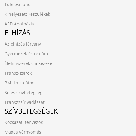
Túlélési lánc
Kihelyezett készülékek
AED Adatbázis
ELHÍZÁS
Az elhízás járvány
Gyermekek és reklám
Élelmiszerek címkézése
Transz-zsírok
BMI kalkulátor
Só és szívbetegség
Transzzsír vadászat
SZÍVBETEGSÉGEK
Kockázati tényezők
Magas vérnyomás