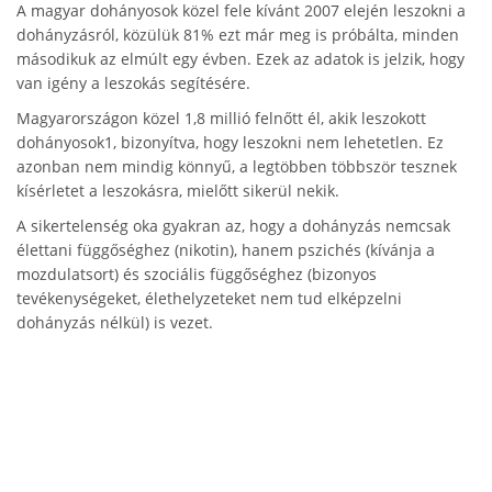
A magyar dohányosok közel fele kívánt 2007 elején leszokni a
dohányzásról, közülük 81% ezt már meg is próbálta, minden
másodikuk az elmúlt egy évben. Ezek az adatok is jelzik, hogy
van igény a leszokás segítésére.
Magyarországon közel 1,8 millió felnőtt él, akik leszokott
dohányosok1, bizonyítva, hogy leszokni nem lehetetlen. Ez
azonban nem mindig könnyű, a legtöbben többször tesznek
kísérletet a leszokásra, mielőtt sikerül nekik.
A sikertelenség oka gyakran az, hogy a dohányzás nemcsak
élettani függőséghez (nikotin), hanem pszichés (kívánja a
mozdulatsort) és szociális függőséghez (bizonyos
tevékenységeket, élethelyzeteket nem tud elképzelni
dohányzás nélkül) is vezet.