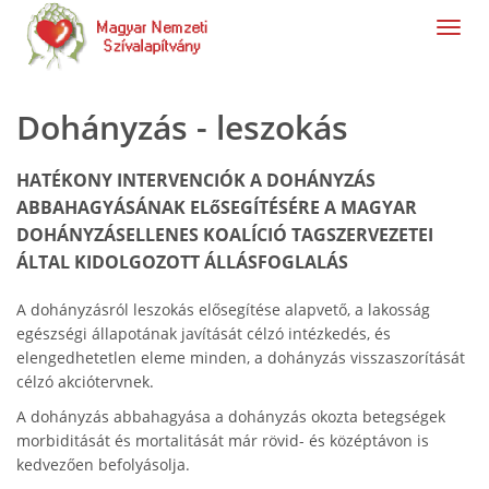
navig
Dohányzás - leszokás
HATÉKONY INTERVENCIÓK A DOHÁNYZÁS
ABBAHAGYÁSÁNAK ELőSEGÍTÉSÉRE A MAGYAR
DOHÁNYZÁSELLENES KOALÍCIÓ TAGSZERVEZETEI
ÁLTAL KIDOLGOZOTT ÁLLÁSFOGLALÁS
A dohányzásról leszokás elősegítése alapvető, a lakosság
egészségi állapotának javítását célzó intézkedés, és
elengedhetetlen eleme minden, a dohányzás visszaszorítását
célzó akciótervnek.
A dohányzás abbahagyása a dohányzás okozta betegségek
morbiditását és mortalitását már rövid- és középtávon is
kedvezően befolyásolja.