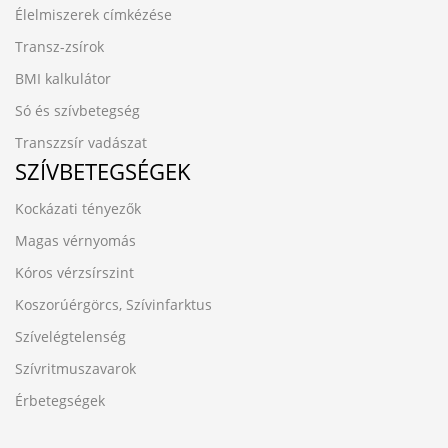
Élelmiszerek címkézése
Transz-zsírok
BMI kalkulátor
Só és szívbetegség
Transzzsír vadászat
SZÍVBETEGSÉGEK
Kockázati tényezők
Magas vérnyomás
Kóros vérzsírszint
Koszorúérgörcs, Szívinfarktus
Szívelégtelenség
Szívritmuszavarok
Érbetegségek