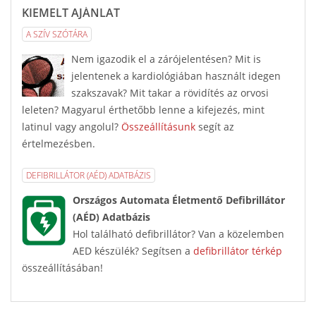
KIEMELT AJÁNLAT
A SZÍV SZÓTÁRA
Nem igazodik el a zárójelentésen? Mit is
jelentenek a kardiológiában használt idegen
szakszavak? Mit takar a rövidítés az orvosi
leleten? Magyarul érthetőbb lenne a kifejezés, mint
latinul vagy angolul?
Összeállításunk
segít az
értelmezésben.
DEFIBRILLÁTOR (AÉD) ADATBÁZIS
Országos Automata Életmentő Defibrillátor
(AÉD) Adatbázis
Hol található defibrillátor? Van a közelemben
AED készülék? Segítsen a
defibrillátor térkép
összeállításában!