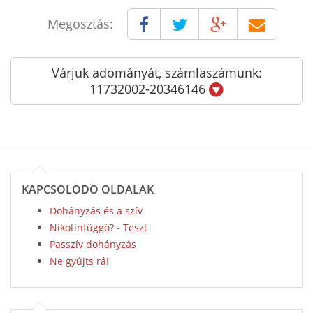
Megosztás:
Várjuk adományát, számlaszámunk:
11732002-20346146
KAPCSOLÓDÓ OLDALAK
Dohányzás és a szív
Nikotinfüggő? - Teszt
Passzív dohányzás
Ne gyújts rá!