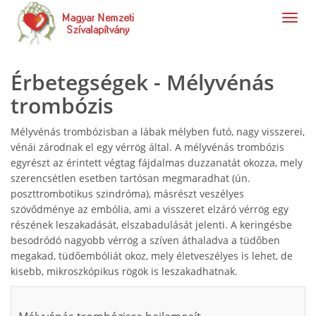
navig
Érbetegségek - Mélyvénás
trombózis
Mélyvénás trombózisban a lábak mélyben futó, nagy visszerei,
vénái zárodnak el egy vérrög által. A mélyvénás trombózis
egyrészt az érintett végtag fájdalmas duzzanatát okozza, mely
szerencsétlen esetben tartósan megmaradhat (ún.
poszttrombotikus szindróma), másrészt veszélyes
szövődménye az embólia, ami a visszeret elzáró vérrög egy
részének leszakadását, elszabadulását jelenti. A keringésbe
besodródó nagyobb vérrög a szíven áthaladva a tüdőben
megakad, tüdőembóliát okoz, mely életveszélyes is lehet, de
kisebb, mikroszkópikus rögök is leszakadhatnak.