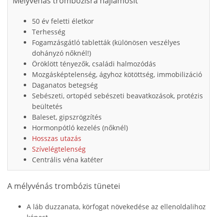
Mélyvénás trombózisra hajlamosít
50 év feletti életkor
Terhesség
Fogamzásgátló tabletták (különösen veszélyes
dohányzó nőknél!)
Öröklött tényezők, családi halmozódás
Mozgásképtelenség, ágyhoz kötöttség, immobilizáció
Daganatos betegség
Sebészeti, ortopéd sebészeti beavatkozások, protézis
beültetés
Baleset, gipszrögzítés
Hormonpótló kezelés (nőknél)
Hosszas utazás
Szívelégtelenség
Centrális véna katéter
A mélyvénás trombózis tünetei
A láb duzzanata, körfogat növekedése az ellenoldalihoz