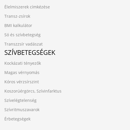
Élelmiszerek címkézése
Transz-zsírok
BMI kalkulátor
Só és szívbetegség
Transzzsír vadászat
SZÍVBETEGSÉGEK
Kockázati tényezők
Magas vérnyomás
Kóros vérzsírszint
Koszorúérgörcs, Szívinfarktus
Szívelégtelenség
Szívritmuszavarok
Érbetegségek