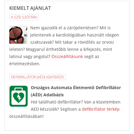
KIEMELT AJÁNLAT
A SZÍV SZÓTÁRA
Nem igazodik el a zárójelentésen? Mit is
jelentenek a kardiológiában használt idegen
szakszavak? Mit takar a rövidítés az orvosi
leleten? Magyarul érthetőbb lenne a kifejezés, mint
latinul vagy angolul?
Összeállításunk
segít az
értelmezésben.
DEFIBRILLÁTOR (AÉD) ADATBÁZIS
Országos Automata Életmentő Defibrillátor
(AÉD) Adatbázis
Hol található defibrillátor? Van a közelemben
AED készülék? Segítsen a
defibrillátor térkép
összeállításában!