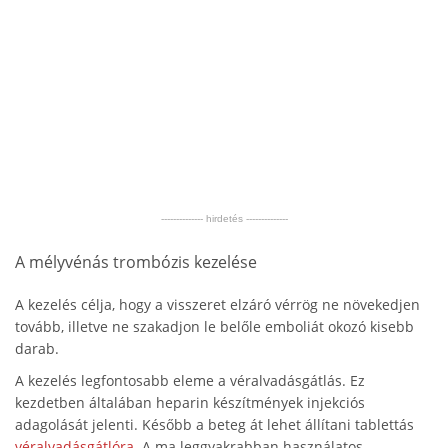
-------------- hirdetés --------------
A mélyvénás trombózis kezelése
A kezelés célja, hogy a visszeret elzáró vérrög ne növekedjen
tovább, illetve ne szakadjon le belőle emboliát okozó kisebb
darab.
A kezelés legfontosabb eleme a véralvadásgátlás. Ez
kezdetben általában heparin készítmények injekciós
adagolását jelenti. Később a beteg át lehet állítani tablettás
véralvadásgátlóra
. A ma leggyakrabban használatos