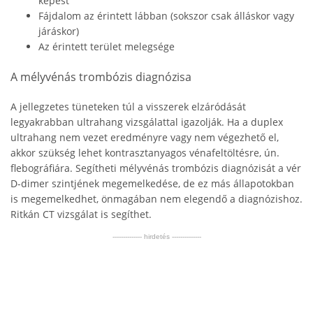
képest
Fájdalom az érintett lábban (sokszor csak álláskor vagy
járáskor)
Az érintett terület melegsége
A mélyvénás trombózis diagnózisa
A jellegzetes tüneteken túl a visszerek elzáródását
legyakrabban ultrahang vizsgálattal igazolják. Ha a duplex
ultrahang nem vezet eredményre vagy nem végezhető el,
akkor szükség lehet kontrasztanyagos vénafeltöltésre, ún.
flebográfiára. Segítheti mélyvénás trombózis diagnózisát a vér
D-dimer szintjének megemelkedése, de ez más állapotokban
is megemelkedhet, önmagában nem elegendő a diagnózishoz.
Ritkán CT vizsgálat is segíthet.
-------------- hirdetés --------------