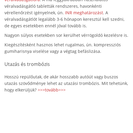
véralvadásgátló tabletták rendszeres, havonkénti
vérellenőrzést igényelnek, ún.
INR meghatározást
. A
véralvadásgátlót legalább 3-6 hónapon keresztül kell szedni,
de egyes esetekben ennél jóval tovább is.
Nagyon súlyos esetekben sor kerülhet vérrögoldó kezelésre is.
Kiegészítésként hasznos lehet rugalmas, ún. kompressziós
gumiharisnya viselése vagy a végtag befáslizása.
Utazás és trombózis
Hosszú repülőutak, de akár hosszabb autóút vagy buszos
utazás szövődménye lehet az utazási trombózis. Mit tehetünk,
hogy elkerüljük?
>>>tovább>>>