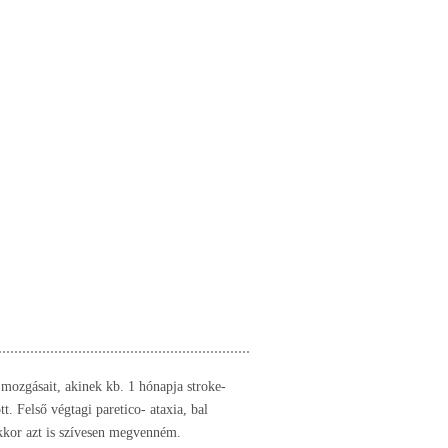
 mozgásait, akinek kb. 1 hónapja stroke-
tt. Felső végtagi paretico- ataxia, bal
akkor azt is szívesen megvenném.