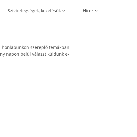
Szívbetegségek, kezelésük
Hírek
t a honlapunkon szereplő témákban.
ány napon belül választ küldünk e-