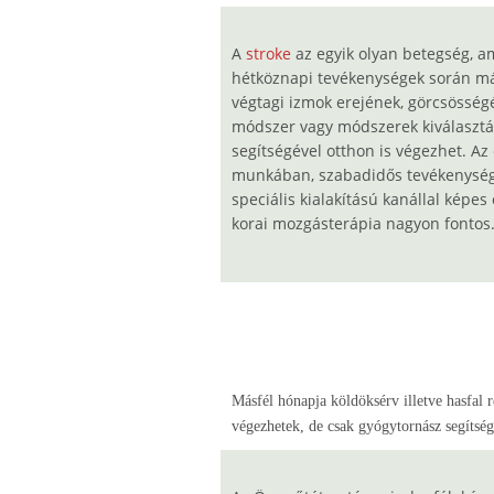
A
stroke
az egyik olyan betegség, a
hétköznapi tevékenységek során má
végtagi izmok erejének, görcsösség
módszer vagy módszerek kiválasztás
segítségével otthon is végezhet. Az
munkában, szabadidős tevékenység
speciális kialakítású kanállal képe
korai mozgásterápia nagyon fontos
Másfél hónapja köldöksérv illetve hasfal 
végezhetek, de csak gyógytornász segítsé