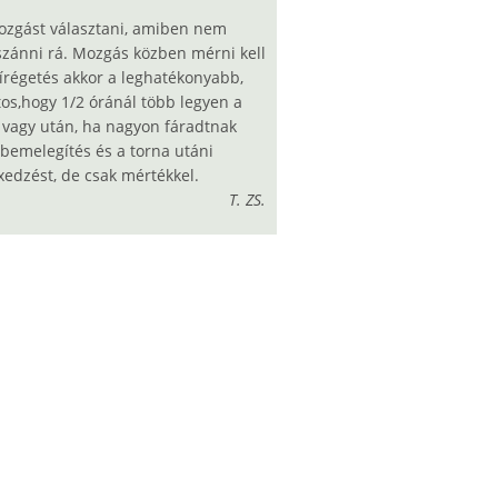
ozgást választani, amiben nem
t szánni rá. Mozgás közben mérni kell
zsírégetés akkor a leghatékonyabb,
os,hogy 1/2 óránál több legyen a
 vagy után, ha nagyon fáradtnak
i bemelegítés és a torna utáni
xedzést, de csak mértékkel.
T. ZS.