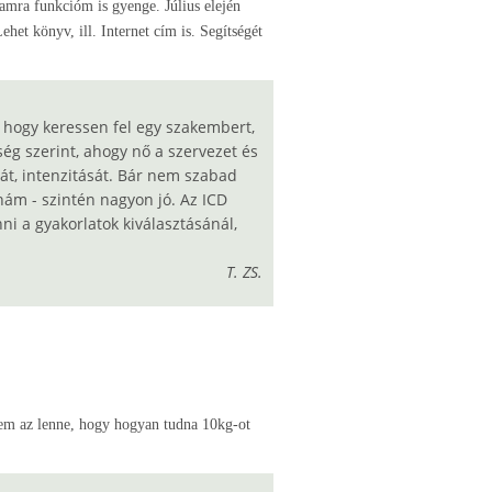
amra funkcióm is gyenge. Július elején
t könyv, ill. Internet cím is. Segítségét
, hogy keressen fel egy szakembert,
ég szerint, ahogy nő a szervezet és
zát, intenzitását. Bár nem szabad
nám - szintén nagyon jó. Az ICD
ni a gyakorlatok kiválasztásánál,
T. ZS.
ésem az lenne, hogy hogyan tudna 10kg-ot