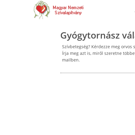
Gyógytornász vál
Szívbetegség? Kérdezze meg orvos sz
Írja meg azt is, miről szeretne több
mailben.