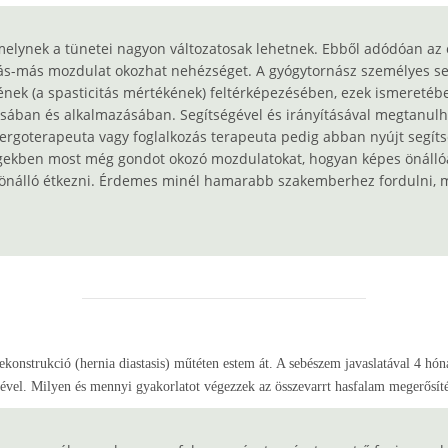
melynek a tünetei nagyon változatosak lehetnek. Ebből adódóan az 
s-más mozdulat okozhat nehézséget. A gyógytornász személyes seg
ének (a spasticitás mértékének) feltérképezésében, ezek ismereté
ában és alkalmazásában. Segítségével és irányításával megtanulha
 ergoterapeuta vagy foglalkozás terapeuta pedig abban nyújt segíts
ekben most még gondot okozó mozdulatokat, hogyan képes önállóa
s önálló étkezni. Érdemes minél hamarabb szakemberhez fordulni, m
.
rekonstrukció (hernia diastasis) műtéten estem át. A sebészem javaslatával 4 hó
gével. Milyen és mennyi gyakorlatot végezzek az összevarrt hasfalam megerősít