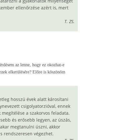
tározni a gyakorlatok milyenségét
kember ellenőrzése azért is, mert
T. ZS.
kérdésem az lenne, hogy ez okozhat-e
 ezek elkerülésére? Előre is köszönöm
leg hosszú évek alatt károsítani
ynevezett csigolyatorzióval, ennek
 megítélése a szakorvos feladata.
sebb és erősebb legyen, az úszás,
 akar megtanulni úszni, akkor
is rendszeresen végezhet.