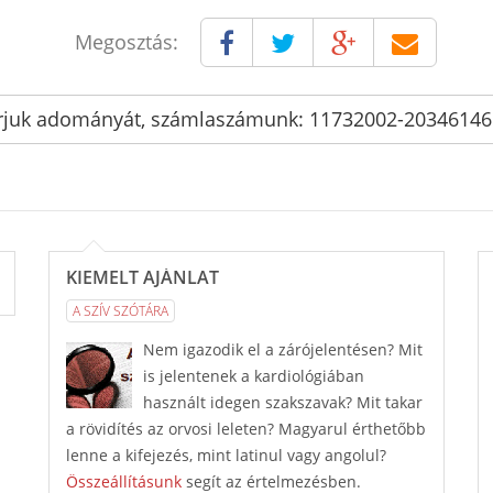
Megosztás:
rjuk adományát, számlaszámunk: 11732002-2034614
KIEMELT AJÁNLAT
A SZÍV SZÓTÁRA
Nem igazodik el a zárójelentésen? Mit
is jelentenek a kardiológiában
használt idegen szakszavak? Mit takar
a rövidítés az orvosi leleten? Magyarul érthetőbb
lenne a kifejezés, mint latinul vagy angolul?
Összeállításunk
segít az értelmezésben.