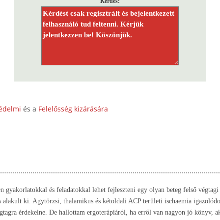
Kérdés:
édelmi
és a
Felelősség kizárására
 gyakorlatokkal és feladatokkal lehet fejleszteni egy olyan beteg felső végtagi
as alakult ki. Agytörzsi, thalamikus és kétoldali ACP területi ischaemia igazolódo
égtagra érdekelne. De hallottam ergoterápiáról, ha erről van nagyon jó könyv, 