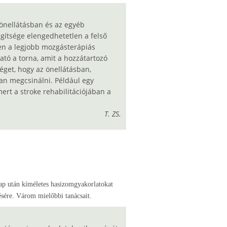
önellátásban és az egyéb
ítsége elengedhetetlen a felső
ben a legjobb mozgásterápiás
tó a torna, amit a hozzátartozó
éget, hogy az önellátásban,
n megcsinálni. Például egy
ert a stroke rehabilitációjában a
T. ZS.
nap után kíméletes hasizomgyakorlatokat
ésére. Várom mielőbbi tanácsait.