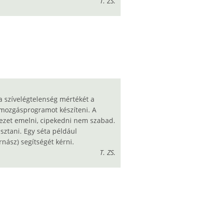
T. ZS.
a szívelégtelenség mértékét a
 mozgásprogramot készíteni. A
hezet emelni, cipekedni nem szabad.
sztani. Egy séta például
nász) segítségét kérni.
T. ZS.