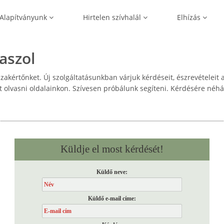
Alapítványunk
Hirtelen szívhalál
Elhízás
aszol
akértőnket. Új szolgáltatásunkban várjuk kérdéseit, észrevételei
et olvasni oldalainkon. Szívesen próbálunk segíteni. Kérdésére néh
Küldje el most kérdését!
Küldő neve:
Küldő e-mail címe: