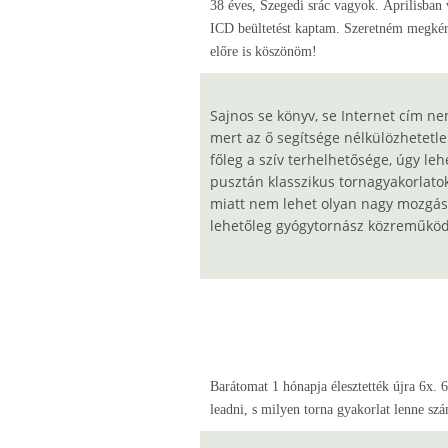
38 éves, Szegedi srác vagyok. Áprilisban 
ICD beültetést kaptam. Szeretném megkérd
előre is köszönöm!
Sajnos se könyv, se Internet cím ne
mert az ő segítsége nélkülözhetetl
főleg a szív terhelhetősége, úgy leh
pusztán klasszikus tornagyakorlato
miatt nem lehet olyan nagy mozgáste
lehetőleg gyógytornász közreműköd
Barátomat 1 hónapja élesztették újra 6x. 
leadni, s milyen torna gyakorlat lenne sz