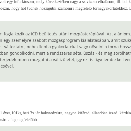
volt egy infarktusom, mely következtében nagy a szívizom elhalásom, ill. bal k
ezni, hogy hol tudnék hozzájutni számomra megfelelő tornagyakorlatokhoz. Lehe
m foglalkozik az ICD beültetés utáni mozgásterápiával. Azt ajánlom
en egy személyre szabott mozgásprogram kialakításában, amit szüks
et változtatni, nehezíteni a gyakorlatokat vagy növelni a torna hoss
kban gondolkodni, mert a rendszeres séta, úszás - és még sorolhat
rjedelemben mozgatni a vállizületet, így ezt is figyelembe kell ven
ésével.
61 éves,101kg.heti 3x jár bokszedzésre, nagyon kifárad, állandóan izzad. kérd
ámára a legmegfelelőbb.