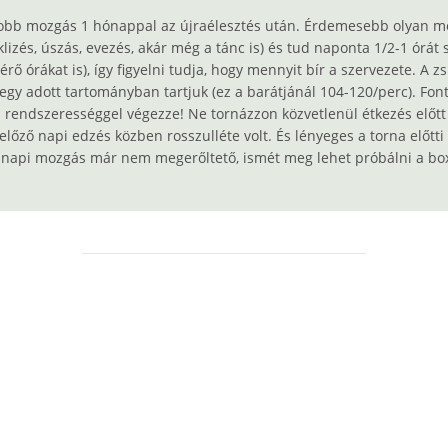
jobb mozgás 1 hónappal az újraélesztés után. Érdemesebb olyan m
ciklizés, úszás, evezés, akár még a tánc is) és tud naponta 1/2-1 órá
ő órákat is), így figyelni tudja, hogy mennyit bír a szervezete. A 
y adott tartományban tartjuk (ez a barátjánál 104-120/perc). Font
 rendszerességgel végezze! Ne tornázzon közvetlenül étkezés előtt
 előző napi edzés közben rosszulléte volt. És lényeges a torna előtt
 a napi mozgás már nem megerőltető, ismét meg lehet próbálni a bo