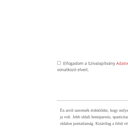
Elfogadom a Szívalapítvány
Adatv
vonatkozó elveit.
Én arról szeretnék érdeklődni, hogy milyen
ja volt. Jobb oldali hemiparesis, spasticit
oldalon pontatlanság. Kizárólag a felső v