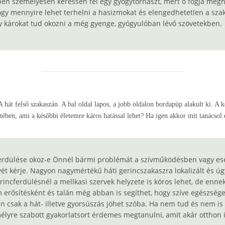
n személyesen keressen fel egy gyógytornászt, mert ő fogja megha
ogy mennyire lehet terhelni a hasizmokat és elengedhetetlen a sza
gy károkat tud okozni a még gyenge, gyógyulóban lévő szövetekben.
 hát felső szakaszán. A bal oldal lapos, a jobb oldalon bordapúp alakult ki. A 
etében, ami a későbbi életemre káros hatással lehet? Ha igen akkor mit tanácsol
erdülése okoz-e Önnél bármi problémát a szívműködésben vagy eset
yét kérje. Nagyon nagymértékű háti gerincszakaszra lokalizált és úg
ncferdülésnél a mellkasi szervek helyzete is kóros lehet, de ennek
 erősítésként és talán még abban is segíthet, hogy szíve egészsége
n csak a hát- illetve gyorsúszás jöhet szóba. Ha nem tud és nem is
élyre szabott gyakorlatsort érdemes megtanulni, amit akár otthon 