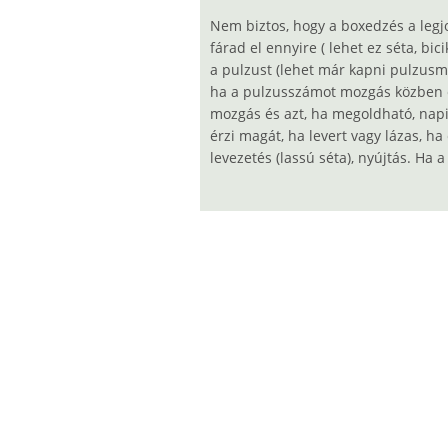
Nem biztos, hogy a boxedzés a leg
fárad el ennyire ( lehet ez séta, bi
a pulzust (lehet már kapni pulzusmér
ha a pulzusszámot mozgás közben eg
mozgás és azt, ha megoldható, napi
érzi magát, ha levert vagy lázas, ha
levezetés (lassú séta), nyújtás. Ha