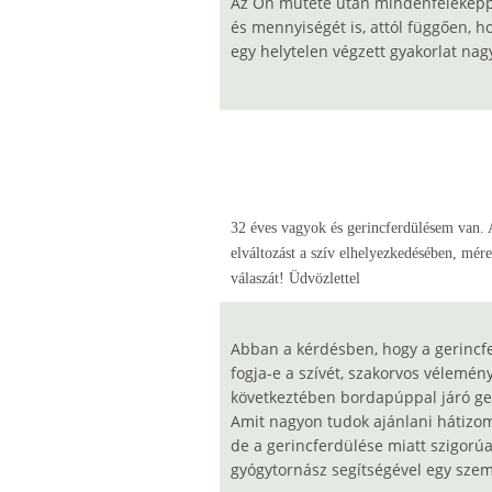
Az Ön műtéte után mindenféleképpe
és mennyiségét is, attól függően, h
egy helytelen végzett gyakorlat na
32 éves vagyok és gerincferdülésem van. A
elváltozást a szív elhelyezkedésében, mér
válaszát! Üdvözlettel
Abban a kérdésben, hogy a gerincf
fogja-e a szívét, szakorvos vélemén
következtében bordapúppal járó geri
Amit nagyon tudok ajánlani hátizom
de a gerincferdülése miatt szigorúa
gyógytornász segítségével egy szem