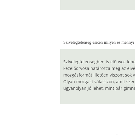
Szívelégtelenség esetén milyen és mennyi
Szívelégtelenségben is előnyös leh
kezelőorvosa határozza meg az elvé
mozgásformát illetően viszont sok v
Olyan mozgást válasszon, amit szer
ugyanolyan jó lehet, mint pár gimn