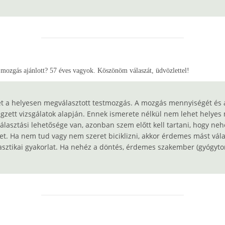
 mozgás ajánlott? 57 éves vagyok. Köszönöm válaszát, üdvözlettel!
et a helyesen megválasztott testmozgás. A mozgás mennyiségét és 
gzett vizsgálatok alapján. Ennek ismerete nélkül nem lehet helyes
álasztási lehetősége van, azonban szem előtt kell tartani, hogy ne
et. Ha nem tud vagy nem szeret biciklizni, akkor érdemes mást vála
asztikai gyakorlat. Ha nehéz a döntés, érdemes szakember (gyógytor