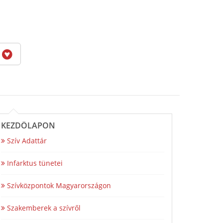
6
KEZDŐLAPON
Szív Adattár
Infarktus tünetei
Szívközpontok Magyarországon
Szakemberek a szívről