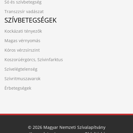
Só és szívbetegség
Transzzsír vadászat
SZÍVBETEGSÉGEK
Kockázati tényezők
Magas vérnyomás
Kóros vérzsírszint
Koszorúérgörcs, Szívinfarktus
Szívelégtelenség
Szívritmuszavarok
Érbetegségek
© 2026 Magyar Nemzeti Szívalapítvány