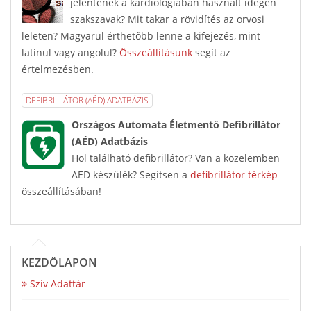
jelentenek a kardiológiában használt idegen
szakszavak? Mit takar a rövidítés az orvosi
leleten? Magyarul érthetőbb lenne a kifejezés, mint
latinul vagy angolul?
Összeállításunk
segít az
értelmezésben.
DEFIBRILLÁTOR (AÉD) ADATBÁZIS
Országos Automata Életmentő Defibrillátor
(AÉD) Adatbázis
Hol található defibrillátor? Van a közelemben
AED készülék? Segítsen a
defibrillátor térkép
összeállításában!
KEZDŐLAPON
Szív Adattár