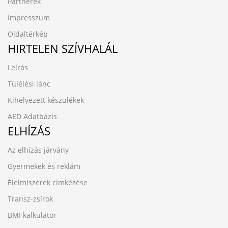
Partnerek
Impresszum
Oldaltérkép
HIRTELEN SZÍVHALÁL
Leírás
Túlélési lánc
Kihelyezett készülékek
AED Adatbázis
ELHÍZÁS
Az elhízás járvány
Gyermekek és reklám
Élelmiszerek címkézése
Transz-zsírok
BMI kalkulátor