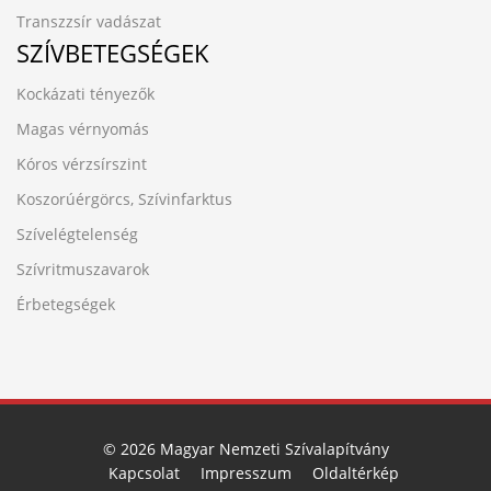
Transzzsír vadászat
SZÍVBETEGSÉGEK
Kockázati tényezők
Magas vérnyomás
Kóros vérzsírszint
Koszorúérgörcs, Szívinfarktus
Szívelégtelenség
Szívritmuszavarok
Érbetegségek
© 2026 Magyar Nemzeti Szívalapítvány
Kapcsolat
Impresszum
Oldaltérkép