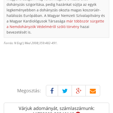
dohányzás szigorítása, pedig hazánkat sújtja az egyik
legkeményebben a dohányzás okozta magas koszorúér-
halálozás Európában. A Magyar Nemzeti Szívalapítvány és
a Magyar Kardiológusok Társasága
már többször sürgette
a Nemdohányzók Védelméről szóló törvény
hazai
bevezetését is.
Forrás: N Engl J Med 2008;359:482-491.
Megosztás:
Várjuk adományát, számlaszámunk: