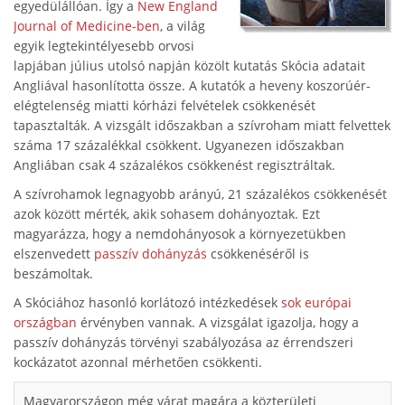
egyedülállóan. Így a
New England
Journal of Medicine-ben
, a világ
egyik legtekintélyesebb orvosi
lapjában július utolsó napján közölt kutatás Skócia adatait
Angliával hasonlította össze. A kutatók a heveny koszorúér-
elégtelenség miatti kórházi felvételek csökkenését
tapasztalták. A vizsgált időszakban a szívroham miatt felvettek
száma 17 százalékkal csökkent. Ugyanezen időszakban
Angliában csak 4 százalékos csökkenést regisztráltak.
A szívrohamok legnagyobb arányú, 21 százalékos csökkenését
azok között mérték, akik sohasem dohányoztak. Ezt
magyarázza, hogy a nemdohányosok a környezetükben
elszenvedett
passzív dohányzás
csökkenéséről is
beszámoltak.
A Skóciához hasonló korlátozó intézkedések
sok európai
országban
érvényben vannak. A vizsgálat igazolja, hogy a
passzív dohányzás törvényi szabályozása az érrendszeri
kockázatot azonnal mérhetően csökkenti.
Magyarországon még várat magára a közterületi