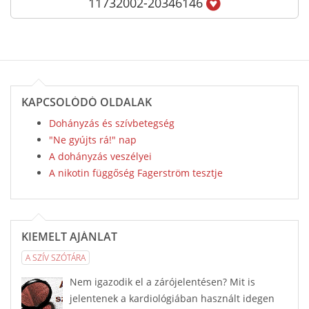
11732002-20346146
KAPCSOLÓDÓ OLDALAK
Dohányzás és szívbetegség
"Ne gyújts rá!" nap
A dohányzás veszélyei
A nikotin függőség Fagerström tesztje
KIEMELT AJÁNLAT
A SZÍV SZÓTÁRA
Nem igazodik el a zárójelentésen? Mit is
jelentenek a kardiológiában használt idegen