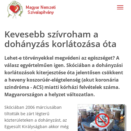
navig
Kevesebb szívroham a
dohányzás korlátozása óta
Lehet-e törvényekkel megvédeni az egészséget? A
válasz egyértelműen igen. Skóciában a dohányzási
korlátozások kiterjesztése óta jelentősen csökkent
a heveny koszorúér-elégtelenség (akut koronária
szindróma - ACS) miatti kórházi felvételek száma.
Magyarországon a helyzet változatlan.
Skóciában 2006 márciusában
tiltották be zárt légterű
közterületeken a dohányzást, az
Egyesült Királyságban akkor még