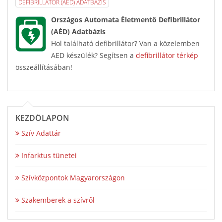
DEFIBRILLÁTOR (AÉD) ADATBÁZIS
Országos Automata Életmentő Defibrillátor
(AÉD) Adatbázis
Hol található defibrillátor? Van a közelemben
AED készülék? Segítsen a
defibrillátor térkép
összeállításában!
KEZDŐLAPON
Szív Adattár
Infarktus tünetei
Szívközpontok Magyarországon
Szakemberek a szívről