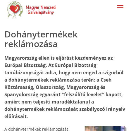
navig
Dohánytermékek
reklámozása
Magyarország ellen is eljárást kezdeményez az
Európai Bizottság. Az Európai Bizottság
tanúbizonyságát adta, hogy nem enged a szigorból
a dohánytermékek reklámozása terén: a Cseh
Köztársaság, Olaszország, Magyarország és
Spanyolország egyaránt "felszólító levelet" kapott,
amiért nem teljesíti maradéktalanul a
dohánytermékek reklámozását szabályozó irányelv
előírásait.
A dohánytermékek reklámozását