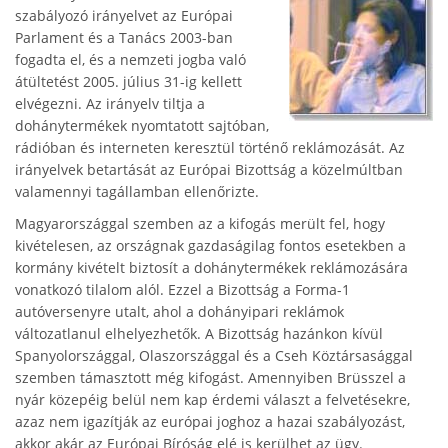
szabályozó irányelvet az Európai
Parlament és a Tanács 2003-ban
fogadta el, és a nemzeti jogba való
átültetést 2005. július 31-ig kellett
elvégezni. Az irányelv tiltja a
dohánytermékek nyomtatott sajtóban,
rádióban és interneten keresztül történő reklámozását. Az
irányelvek betartását az Európai Bizottság a közelmúltban
valamennyi tagállamban ellenőrizte.
Magyarországgal szemben az a kifogás merült fel, hogy
kivételesen, az országnak gazdaságilag fontos esetekben a
kormány kivételt biztosít a dohánytermékek reklámozására
vonatkozó tilalom alól. Ezzel a Bizottság a Forma-1
autóversenyre utalt, ahol a dohányipari reklámok
változatlanul elhelyezhetők. A Bizottság hazánkon kívül
Spanyolországgal, Olaszországgal és a Cseh Köztársasággal
szemben támasztott még kifogást. Amennyiben Brüsszel a
nyár közepéig belül nem kap érdemi választ a felvetésekre,
azaz nem igazítják az európai joghoz a hazai szabályozást,
akkor akár az Európai Bíróság elé is kerülhet az ügy.