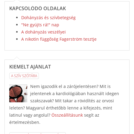
KAPCSOLÓDÓ OLDALAK
Dohányzás és szívbetegség
"Ne gyújts rá!" nap
A dohányzás veszélyei
A nikotin függőség Fagerström tesztje
KIEMELT AJÁNLAT
A SZÍV SZÓTÁRA
Nem igazodik el a zárójelentésen? Mit is
jelentenek a kardiológiában használt idegen
szakszavak? Mit takar a rövidítés az orvosi
leleten? Magyarul érthetőbb lenne a kifejezés, mint
latinul vagy angolul?
Összeállításunk
segít az
értelmezésben.