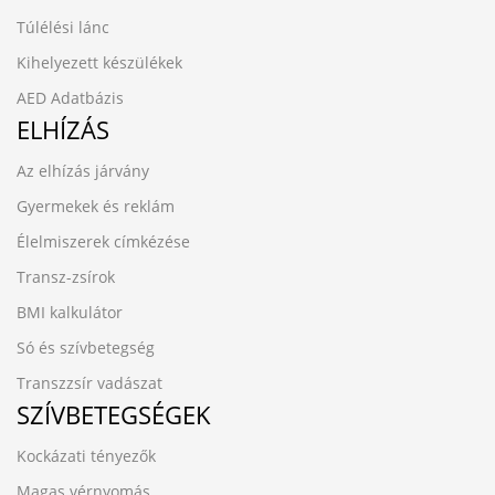
Túlélési lánc
Kihelyezett készülékek
AED Adatbázis
ELHÍZÁS
Az elhízás járvány
Gyermekek és reklám
Élelmiszerek címkézése
Transz-zsírok
BMI kalkulátor
Só és szívbetegség
Transzzsír vadászat
SZÍVBETEGSÉGEK
Kockázati tényezők
Magas vérnyomás