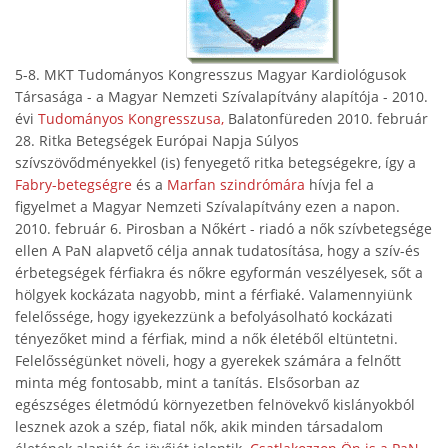
5-8. MKT Tudományos Kongresszus Magyar Kardiológusok
Társasága - a Magyar Nemzeti Szívalapítvány alapítója - 2010.
évi
Tudományos Kongresszusa,
Balatonfüreden 2010. február
28. Ritka Betegségek Európai Napja Súlyos
szívszövődményekkel (is) fenyegető ritka betegségekre, így a
Fabry-betegségre
és a
Marfan szindrómára
hívja fel a
figyelmet a Magyar Nemzeti Szívalapítvány ezen a napon.
2010. február 6. Pirosban a Nőkért - riadó a nők szívbetegsége
ellen A PaN alapvető célja annak tudatosítása, hogy a szív-és
érbetegségek férfiakra és nőkre egyformán veszélyesek, sőt a
hölgyek kockázata nagyobb, mint a férfiaké. Valamennyiünk
felelőssége, hogy igyekezzünk a befolyásolható kockázati
tényezőket mind a férfiak, mind a nők életéből eltüntetni.
Felelősségünket növeli, hogy a gyerekek számára a felnőtt
minta még fontosabb, mint a tanítás. Elsősorban az
egészséges életmódú környezetben felnövekvő kislányokból
lesznek azok a szép, fiatal nők, akik minden társadalom