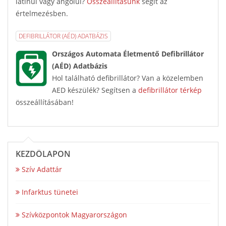
latinul vagy angolul?
Összeállításunk
segít az
értelmezésben.
DEFIBRILLÁTOR (AÉD) ADATBÁZIS
Országos Automata Életmentő Defibrillátor
(AÉD) Adatbázis
Hol található defibrillátor? Van a közelemben
AED készülék? Segítsen a
defibrillátor térkép
összeállításában!
KEZDŐLAPON
Szív Adattár
Infarktus tünetei
Szívközpontok Magyarországon