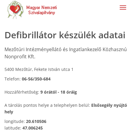
navig
Defibrillátor készülék adatai
Mezőtúri Intézményellátó és Ingatlankezelő Közhasznú
Nonprofit Kft.
5400 Mezőtúr, Fekete István utca 1
Telefon:
06-56/350-684
Hozzáférhetőség:
9 órától - 18 óráig
A tárolás pontos helye a telephelyen belül:
Elsősegély nyújtó
hely
longitude:
20.610506
latitude:
47.006245