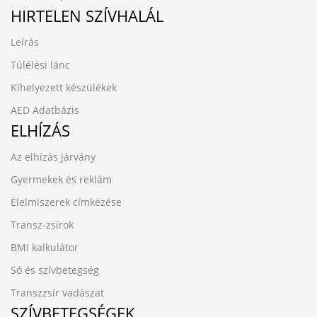
HIRTELEN SZÍVHALÁL
Leírás
Túlélési lánc
Kihelyezett készülékek
AED Adatbázis
ELHÍZÁS
Az elhízás járvány
Gyermekek és reklám
Élelmiszerek címkézése
Transz-zsírok
BMI kalkulátor
Só és szívbetegség
Transzzsír vadászat
SZÍVBETEGSÉGEK