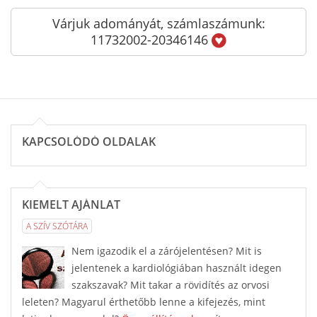
Várjuk adományát, számlaszámunk:
11732002-20346146
KAPCSOLÓDÓ OLDALAK
KIEMELT AJÁNLAT
A SZÍV SZÓTÁRA
Nem igazodik el a zárójelentésen? Mit is
jelentenek a kardiológiában használt idegen
szakszavak? Mit takar a rövidítés az orvosi
leleten? Magyarul érthetőbb lenne a kifejezés, mint