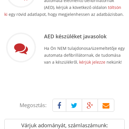
automata életmentő defibrillátornak
(AED), kérjük a következő oldalon
töltsön
ki
egy rövid adatlapot, hogy megjelenhessen az adatbázisban.
AED készüléket javasolok
Ha Ön NEM tulajdonosa/üzemeltetője egy
automata defibrillátornak, de tudomása
van a készülékről,
kérjük jelezze
nekünk!
Megosztás:
Várjuk adományát, számlaszámunk: