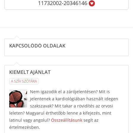
11732002-20346146
KAPCSOLÓDÓ OLDALAK
KIEMELT AJÁNLAT
A SZÍV SZÓTÁRA
Nem igazodik el a zárójelentésen? Mit is
jelentenek a kardiológiában használt idegen
szakszavak? Mit takar a rövidítés az orvosi
leleten? Magyarul érthetőbb lenne a kifejezés, mint
latinul vagy angolul?
Összeállításunk
segít az
értelmezésben.