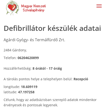
navig
Defibrillátor készülék adatai
Agárdi Gyógy- és Termálfürdő Zrt.
2484 Gárdony,
Telefon:
06204620899
Hozzáférhetőség:
8 órától - 17 óráig
A tárolás pontos helye a telephelyen belül:
Recepció
longitude:
18.609119
latitude:
47.197258
Célunk, hogy az adatbázisban szereplő adatok mindenkor
érvényesek és pontosak legyenek.