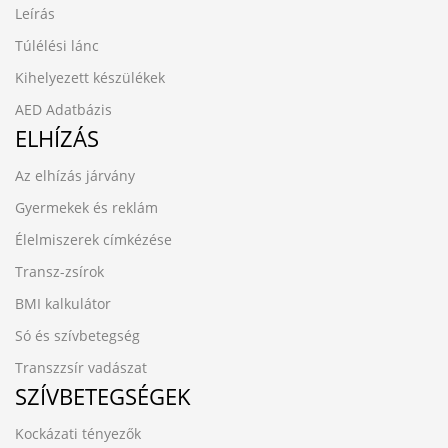
Leírás
Túlélési lánc
Kihelyezett készülékek
AED Adatbázis
ELHÍZÁS
Az elhízás járvány
Gyermekek és reklám
Élelmiszerek címkézése
Transz-zsírok
BMI kalkulátor
Só és szívbetegség
Transzzsír vadászat
SZÍVBETEGSÉGEK
Kockázati tényezők