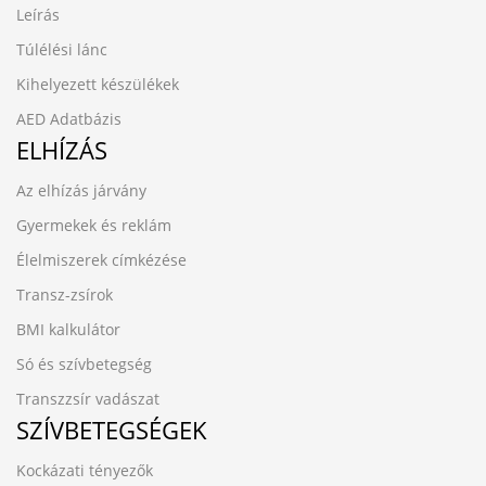
Leírás
Túlélési lánc
Kihelyezett készülékek
AED Adatbázis
ELHÍZÁS
Az elhízás járvány
Gyermekek és reklám
Élelmiszerek címkézése
Transz-zsírok
BMI kalkulátor
Só és szívbetegség
Transzzsír vadászat
SZÍVBETEGSÉGEK
Kockázati tényezők