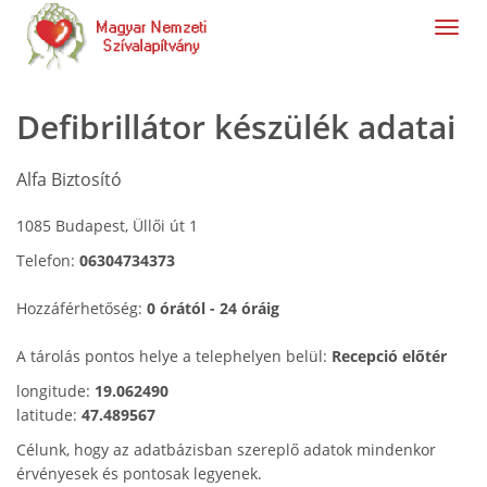
navig
Defibrillátor készülék adatai
Alfa Biztosító
1085 Budapest, Üllői út 1
Telefon:
06304734373
Hozzáférhetőség:
0 órától - 24 óráig
A tárolás pontos helye a telephelyen belül:
Recepció előtér
longitude:
19.062490
latitude:
47.489567
Célunk, hogy az adatbázisban szereplő adatok mindenkor
érvényesek és pontosak legyenek.