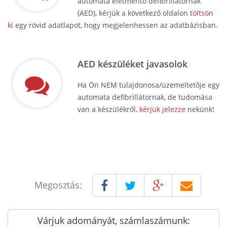
automata életmentő defibrillátornak
(AED), kérjük a következő oldalon
töltsön
ki
egy rövid adatlapot, hogy megjelenhessen az adatbázisban.
AED készüléket javasolok
Ha Ön NEM tulajdonosa/üzemeltetője egy
automata defibrillátornak, de tudomása
van a készülékről,
kérjük jelezze
nekünk!
Megosztás:
Várjuk adományát, számlaszámunk: