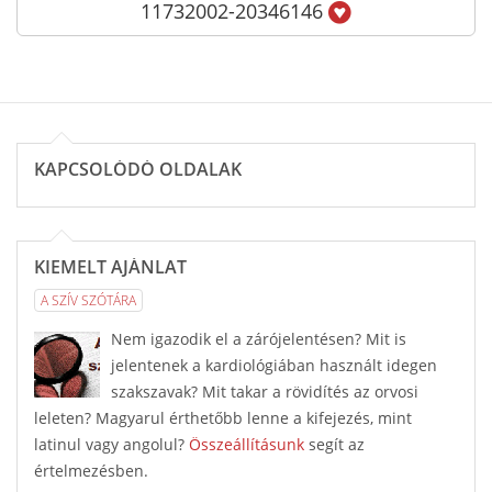
11732002-20346146
KAPCSOLÓDÓ OLDALAK
KIEMELT AJÁNLAT
A SZÍV SZÓTÁRA
Nem igazodik el a zárójelentésen? Mit is
jelentenek a kardiológiában használt idegen
szakszavak? Mit takar a rövidítés az orvosi
leleten? Magyarul érthetőbb lenne a kifejezés, mint
latinul vagy angolul?
Összeállításunk
segít az
értelmezésben.