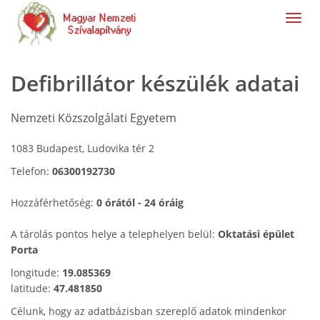
navig
Defibrillátor készülék adatai
Nemzeti Közszolgálati Egyetem
1083 Budapest, Ludovika tér 2
Telefon:
06300192730
Hozzáférhetőség:
0 órától - 24 óráig
A tárolás pontos helye a telephelyen belül:
Oktatási épület
Porta
longitude:
19.085369
latitude:
47.481850
Célunk, hogy az adatbázisban szereplő adatok mindenkor