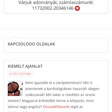
Várjuk adományát, számlaszámunk:
11732002-20346146
KAPCSOLÓDÓ OLDALAK
KIEMELT AJÁNLAT
A SZÍV SZÓTÁRA
Nem igazodik el a zárójelentésen? Mit is
jelentenek a kardiológiában használt idegen
szakszavak? Mit takar a rövidítés az orvosi
leleten? Magyarul érthetőbb lenne a kifejezés, mint
latinul vagy angolul?
Összeállításunk
segít az