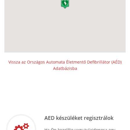
Vissza az Országos Automata Életmentő Defibrillátor (AÉD)
Adatbázisba
AED készüléket regisztrálok
Ha Ön kezelője vagy tulajdonosa egy