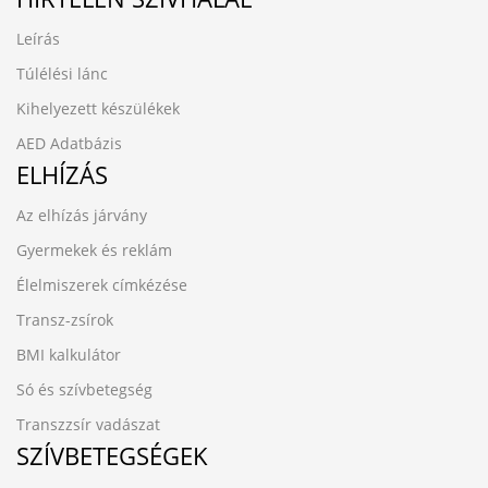
Leírás
Túlélési lánc
Kihelyezett készülékek
AED Adatbázis
ELHÍZÁS
Az elhízás járvány
Gyermekek és reklám
Élelmiszerek címkézése
Transz-zsírok
BMI kalkulátor
Só és szívbetegség
Transzzsír vadászat
SZÍVBETEGSÉGEK