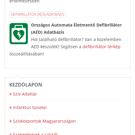
értelmezésben.
DEFIBRILLÁTOR (AÉD) ADATBÁZIS
Országos Automata Életmentő Defibrillátor
(AÉD) Adatbázis
Hol található defibrillátor? Van a közelemben
AED készülék? Segítsen a
defibrillátor térkép
összeállításában!
KEZDŐLAPON
Szív Adattár
Infarktus tünetei
Szívközpontok Magyarországon
Szakemberek a szívről