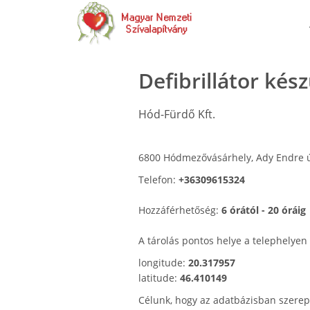
Defibrillátor kés
Hód-Fürdő Kft.
6800 Hódmezővásárhely, Ady Endre ú
Telefon:
+36309615324
Hozzáférhetőség:
6 órától - 20 óráig
A tárolás pontos helye a telephelyen
longitude:
20.317957
latitude:
46.410149
Célunk, hogy az adatbázisban szerep