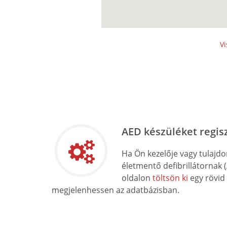
Vi
AED készüléket regis
Ha Ön kezelője vagy tulajd
életmentő defibrillátornak 
oldalon
töltsön ki
egy rövid
megjelenhessen az adatbázisban.