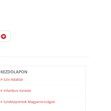
6
KEZDŐLAPON
Szív Adattár
Infarktus tünetei
Szívközpontok Magyarországon