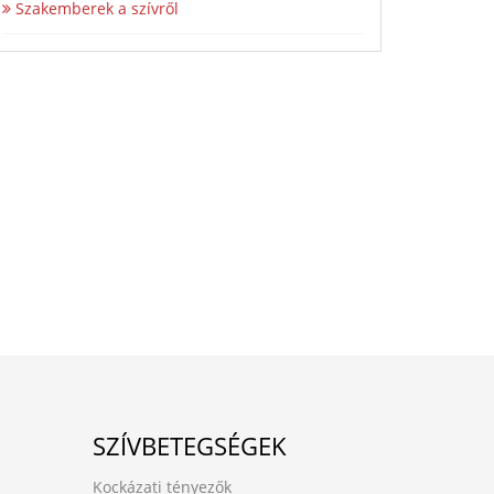
Szakemberek a szívről
SZÍVBETEGSÉGEK
Kockázati tényezők