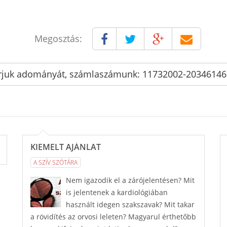
Megosztás:
rjuk adományát, számlaszámunk: 11732002-2034614
KIEMELT AJÁNLAT
A SZÍV SZÓTÁRA
Nem igazodik el a zárójelentésen? Mit
is jelentenek a kardiológiában
használt idegen szakszavak? Mit takar
a rövidítés az orvosi leleten? Magyarul érthetőbb