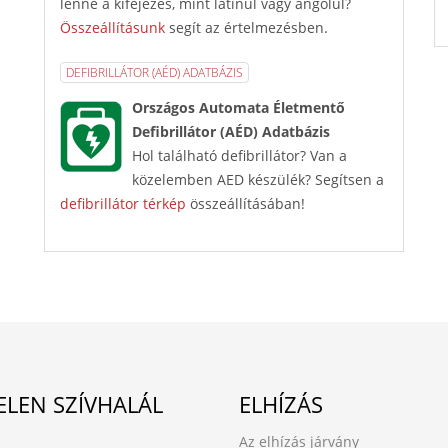
lenne a kifejezés, mint latinul vagy angolul?
Összeállításunk
segít az értelmezésben.
DEFIBRILLÁTOR (AÉD) ADATBÁZIS
Országos Automata Életmentő
Defibrillátor (AÉD) Adatbázis
Hol található defibrillátor? Van a
közelemben AED készülék? Segítsen a
defibrillátor térkép
összeállításában!
ELEN SZÍVHALÁL
ELHÍZÁS
Az elhízás járvány