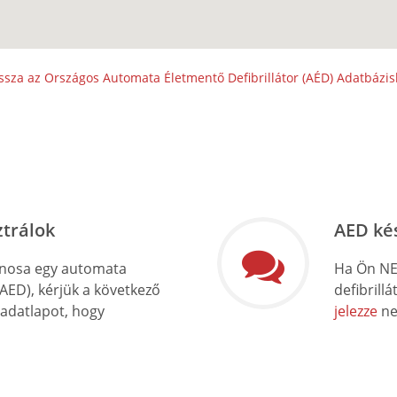
ssza az Országos Automata Életmentő Defibrillátor (AÉD) Adatbázi
ztrálok
AED ké
onosa egy automata
Ha Ön NE
(AED), kérjük a következő
defibrill
 adatlapot, hogy
jelezze
ne