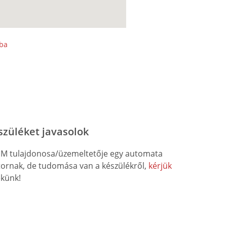
sba
szüléket javasolok
M tulajdonosa/üzemeltetője egy automata
átornak, de tudomása van a készülékről,
kérjük
künk!