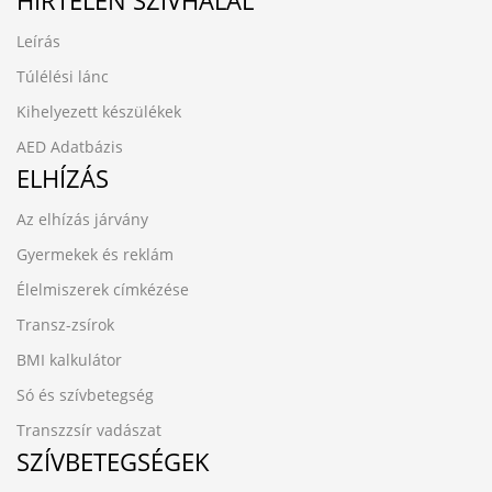
Leírás
Túlélési lánc
Kihelyezett készülékek
AED Adatbázis
ELHÍZÁS
Az elhízás járvány
Gyermekek és reklám
Élelmiszerek címkézése
Transz-zsírok
BMI kalkulátor
Só és szívbetegség
Transzzsír vadászat
SZÍVBETEGSÉGEK