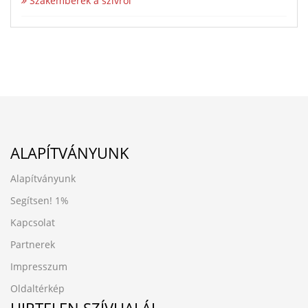
Szakemberek a szívről
ALAPÍTVÁNYUNK
Alapítványunk
Segítsen!
1%
Kapcsolat
Partnerek
Impresszum
Oldaltérkép
HIRTELEN SZÍVHALÁL