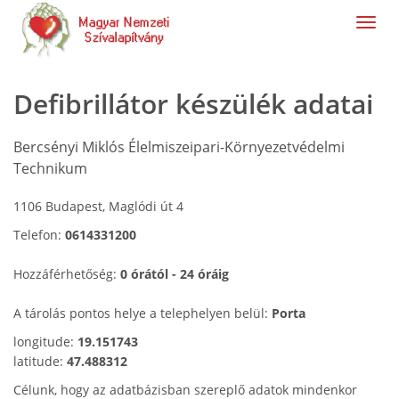
navig
Defibrillátor készülék adatai
Bercsényi Miklós Élelmiszeipari-Környezetvédelmi
Technikum
1106 Budapest, Maglódi út 4
Telefon:
0614331200
Hozzáférhetőség:
0 órától - 24 óráig
A tárolás pontos helye a telephelyen belül:
Porta
longitude:
19.151743
latitude:
47.488312
Célunk, hogy az adatbázisban szereplő adatok mindenkor