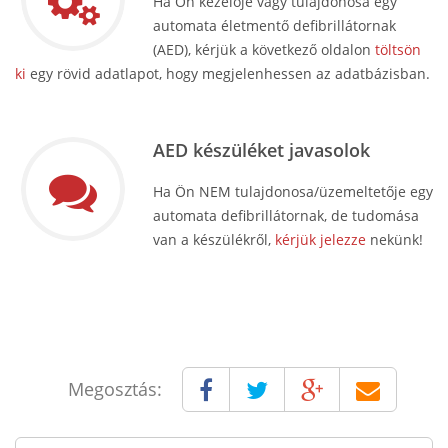
Ha Ön kezelője vagy tulajdonosa egy
automata életmentő defibrillátornak
(AED), kérjük a következő oldalon
töltsön
ki
egy rövid adatlapot, hogy megjelenhessen az adatbázisban.
AED készüléket javasolok
Ha Ön NEM tulajdonosa/üzemeltetője egy
automata defibrillátornak, de tudomása
van a készülékről,
kérjük jelezze
nekünk!
Megosztás: