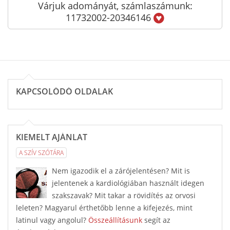
Várjuk adományát, számlaszámunk:
11732002-20346146
KAPCSOLÓDÓ OLDALAK
KIEMELT AJÁNLAT
A SZÍV SZÓTÁRA
Nem igazodik el a zárójelentésen? Mit is
jelentenek a kardiológiában használt idegen
szakszavak? Mit takar a rövidítés az orvosi
leleten? Magyarul érthetőbb lenne a kifejezés, mint
latinul vagy angolul?
Összeállításunk
segít az