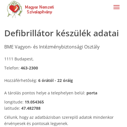
navig
Defibrillátor készülék adatai
BME Vagyon- és Intézménybiztonsági Osztály
1111 Budapest,
Telefon:
463-2300
Hozzáférhetőség:
6 órától - 22 óráig
A tárolás pontos helye a telephelyen belül:
porta
longitude:
19.054365
latitude:
47.482788
Célunk, hogy az adatbázisban szereplő adatok mindenkor
érvényesek és pontosak legyenek.