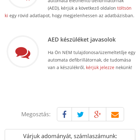
automata életmentő defibrillátornak
(AED), kérjük a következő oldalon
töltsön
ki
egy rövid adatlapot, hogy megjelenhessen az adatbázisban.
AED készüléket javasolok
Ha Ön NEM tulajdonosa/üzemeltetője egy
automata defibrillátornak, de tudomása
van a készülékről,
kérjük jelezze
nekünk!
Megosztás:
Várjuk adományát, számlaszámunk: