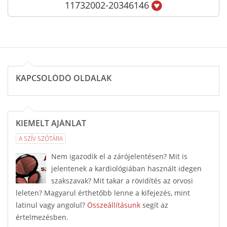
11732002-20346146
KAPCSOLÓDÓ OLDALAK
KIEMELT AJÁNLAT
A SZÍV SZÓTÁRA
Nem igazodik el a zárójelentésen? Mit is
jelentenek a kardiológiában használt idegen
szakszavak? Mit takar a rövidítés az orvosi
leleten? Magyarul érthetőbb lenne a kifejezés, mint
latinul vagy angolul?
Összeállításunk
segít az
értelmezésben.