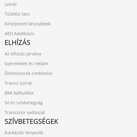
Leírás
Túlélési lánc
Kihelyezett készülékek
AED Adatbázis
ELHÍZÁS
Az elhízás járvány
Gyermekek és reklám
Élelmiszerek címkézése
Transz-zsírok
BMI kalkulátor
Só és szívbetegség
Transzzsír vadászat
SZÍVBETEGSÉGEK
Kockázati tényezők