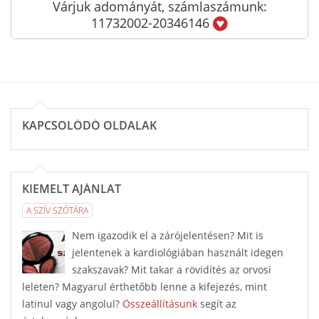
Várjuk adományát, számlaszámunk:
11732002-20346146
KAPCSOLÓDÓ OLDALAK
KIEMELT AJÁNLAT
A SZÍV SZÓTÁRA
Nem igazodik el a zárójelentésen? Mit is
jelentenek a kardiológiában használt idegen
szakszavak? Mit takar a rövidítés az orvosi
leleten? Magyarul érthetőbb lenne a kifejezés, mint
latinul vagy angolul?
Összeállításunk
segít az