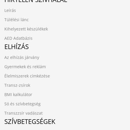
Leírás
Túlélési lánc
Kihelyezett készülékek
AED Adatbázis
ELHÍZÁS
Az elhízás járvány
Gyermekek és reklám
Élelmiszerek címkézése
Transz-zsírok
BMI kalkulátor
Só és szívbetegség
Transzzsír vadászat
SZÍVBETEGSÉGEK