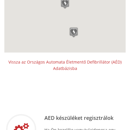
Vissza az Országos Automata Életmentő Defibrillátor (AÉD)
Adatbázisba
AED készüléket regisztrálok
Ha Ön kezelője vagy tulajdonosa egy