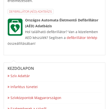
értelmezésben.
DEFIBRILLÁTOR (AÉD) ADATBÁZIS
Országos Automata Életmentő Defibrillátor
(AÉD) Adatbázis
Hol található defibrillátor? Van a közelemben
AED készülék? Segítsen a
defibrillátor térkép
összeállításában!
KEZDŐLAPON
Szív Adattár
Infarktus tünetei
Szívközpontok Magyarországon
Szakemberek a szívről