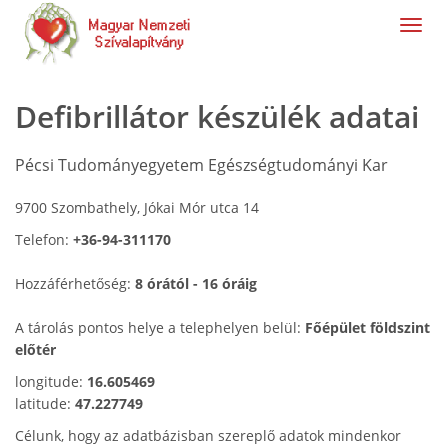
navig
Defibrillátor készülék adatai
Pécsi Tudományegyetem Egészségtudományi Kar
9700 Szombathely, Jókai Mór utca 14
Telefon:
+36-94-311170
Hozzáférhetőség:
8 órától - 16 óráig
A tárolás pontos helye a telephelyen belül:
Főépület földszint
előtér
longitude:
16.605469
latitude:
47.227749
Célunk, hogy az adatbázisban szereplő adatok mindenkor