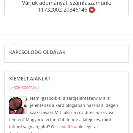
Várjuk adományát, számlaszámunk:
11732002-20346146
KAPCSOLÓDÓ OLDALAK
KIEMELT AJÁNLAT
A SZÍV SZÓTÁRA
Nem igazodik el a zárójelentésen? Mit is
jelentenek a kardiológiában használt idegen
szakszavak? Mit takar a rövidítés az orvosi
leleten? Magyarul érthetőbb lenne a kifejezés, mint
latinul vagy angolul?
Összeállításunk
segít az