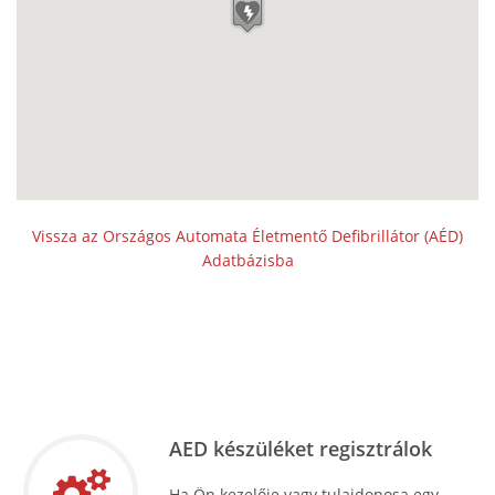
Vissza az Országos Automata Életmentő Defibrillátor (AÉD)
Adatbázisba
AED készüléket regisztrálok
Ha Ön kezelője vagy tulajdonosa egy