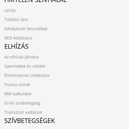
Leírás
Túlélési lánc
Kihelyezett készülékek
AED Adatbázis
ELHÍZÁS
Az elhízás járvány
Gyermekek és reklám
Élelmiszerek címkézése
Transz-zsírok
BMI kalkulátor
Só és szívbetegség
Transzzsír vadászat
SZÍVBETEGSÉGEK