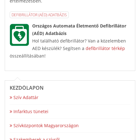
értelmezésben.
DEFIBRILLÁTOR (AÉD) ADATBÁZIS
Országos Automata Életmentő Defibrillátor
(AÉD) Adatbázis
Hol található defibrillátor? Van a közelemben
AED készülék? Segítsen a
defibrillátor térkép
összeállításában!
KEZDŐLAPON
Szív Adattár
Infarktus tünetei
Szívközpontok Magyarországon
Szakemberek a szívről