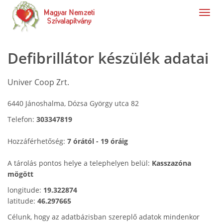
navig
Defibrillátor készülék adatai
Univer Coop Zrt.
6440 Jánoshalma, Dózsa György utca 82
Telefon:
303347819
Hozzáférhetőség:
7 órától - 19 óráig
A tárolás pontos helye a telephelyen belül:
Kasszazóna
mögött
longitude:
19.322874
latitude:
46.297665
Célunk, hogy az adatbázisban szereplő adatok mindenkor