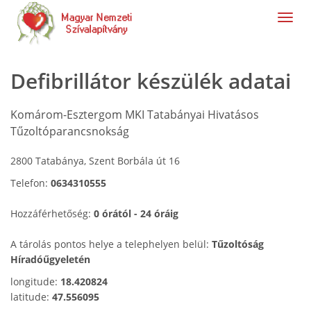
navig
Defibrillátor készülék adatai
Komárom-Esztergom MKI Tatabányai Hivatásos
Tűzoltóparancsnokság
2800 Tatabánya, Szent Borbála út 16
Telefon:
0634310555
Hozzáférhetőség:
0 órától - 24 óráig
A tárolás pontos helye a telephelyen belül:
Tűzoltóság
Híradóűgyeletén
longitude:
18.420824
latitude:
47.556095