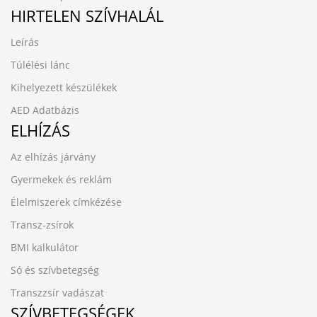
HIRTELEN SZÍVHALÁL
Leírás
Túlélési lánc
Kihelyezett készülékek
AED Adatbázis
ELHÍZÁS
Az elhízás járvány
Gyermekek és reklám
Élelmiszerek címkézése
Transz-zsírok
BMI kalkulátor
Só és szívbetegség
Transzzsír vadászat
SZÍVBETEGSÉGEK