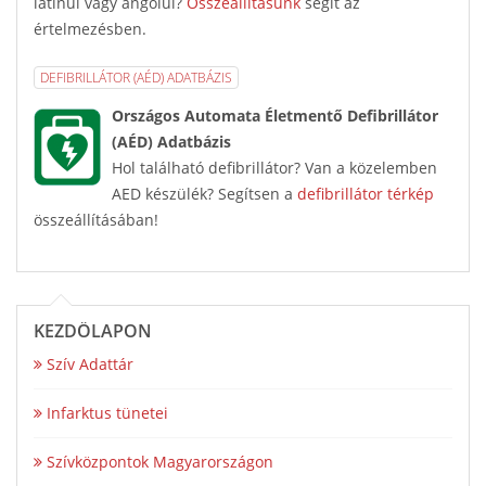
latinul vagy angolul?
Összeállításunk
segít az
értelmezésben.
DEFIBRILLÁTOR (AÉD) ADATBÁZIS
Országos Automata Életmentő Defibrillátor
(AÉD) Adatbázis
Hol található defibrillátor? Van a közelemben
AED készülék? Segítsen a
defibrillátor térkép
összeállításában!
KEZDŐLAPON
Szív Adattár
Infarktus tünetei
Szívközpontok Magyarországon