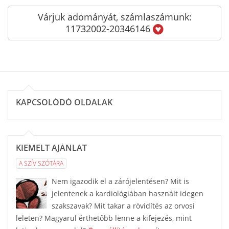
Várjuk adományát, számlaszámunk:
11732002-20346146
KAPCSOLÓDÓ OLDALAK
KIEMELT AJÁNLAT
A SZÍV SZÓTÁRA
Nem igazodik el a zárójelentésen? Mit is
jelentenek a kardiológiában használt idegen
szakszavak? Mit takar a rövidítés az orvosi
leleten? Magyarul érthetőbb lenne a kifejezés, mint