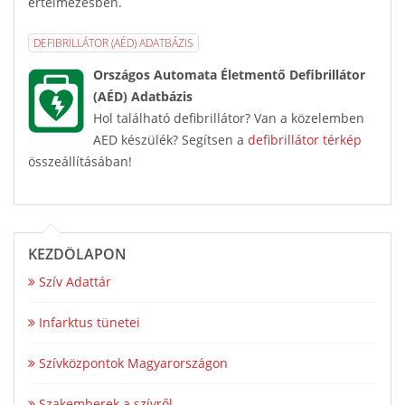
értelmezésben.
DEFIBRILLÁTOR (AÉD) ADATBÁZIS
Országos Automata Életmentő Defibrillátor
(AÉD) Adatbázis
Hol található defibrillátor? Van a közelemben
AED készülék? Segítsen a
defibrillátor térkép
összeállításában!
KEZDŐLAPON
Szív Adattár
Infarktus tünetei
Szívközpontok Magyarországon
Szakemberek a szívről