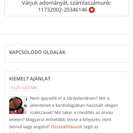
Várjuk adományát, számlaszámunk:
11732002-20346146
KAPCSOLÓDÓ OLDALAK
KIEMELT AJÁNLAT
A SZÍV SZÓTÁRA
Nem igazodik el a zárójelentésen? Mit is
jelentenek a kardiológiában használt idegen
szakszavak? Mit takar a rövidítés az orvosi
leleten? Magyarul érthetőbb lenne a kifejezés, mint
latinul vagy angolul?
Összeállításunk
segít az