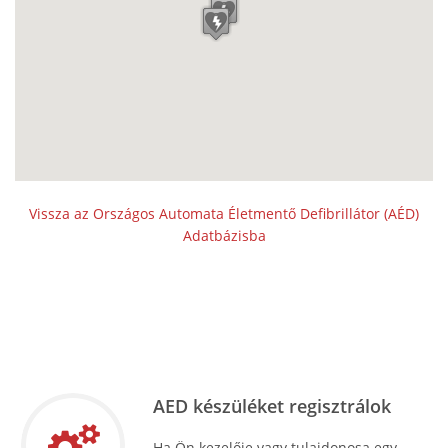
Vissza az Országos Automata Életmentő Defibrillátor (AÉD)
Adatbázisba
AED készüléket regisztrálok
Ha Ön kezelője vagy tulajdonosa egy