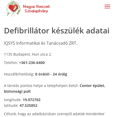
navig
Defibrillátor készülék adatai
IQSYS Informatikai és Tanácsadó ZRT.
1135 Budapest, Hun utca 2.
Telefon:
+361-236-6400
Hozzáférhetőség:
0 órától - 24 óráig
A tárolás pontos helye a telephelyen belül:
Center épület,
biztonsági pult
longitude:
19.072702
latitude:
47.525852
Célunk, hogy az adatbázisban szereplő adatok mindenkor