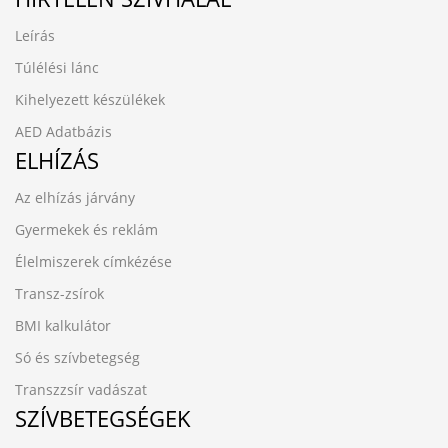
Leírás
Túlélési lánc
Kihelyezett készülékek
AED Adatbázis
ELHÍZÁS
Az elhízás járvány
Gyermekek és reklám
Élelmiszerek címkézése
Transz-zsírok
BMI kalkulátor
Só és szívbetegség
Transzzsír vadászat
SZÍVBETEGSÉGEK