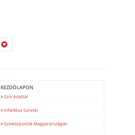
6
KEZDŐLAPON
Szív Adattár
Infarktus tünetei
Szívközpontok Magyarországon