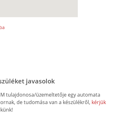
sba
szüléket javasolok
M tulajdonosa/üzemeltetője egy automata
átornak, de tudomása van a készülékről,
kérjük
künk!