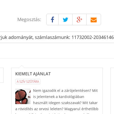
Megosztás:
rjuk adományát, számlaszámunk: 11732002-2034614
KIEMELT AJÁNLAT
A SZÍV SZÓTÁRA
Nem igazodik el a zárójelentésen? Mit
is jelentenek a kardiológiában
használt idegen szakszavak? Mit takar
a rövidítés az orvosi leleten? Magyarul érthetőbb