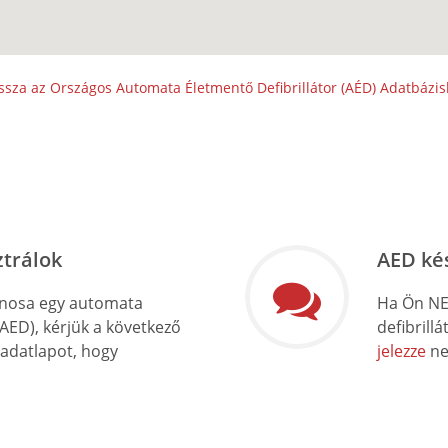
ssza az Országos Automata Életmentő Defibrillátor (AÉD) Adatbázi
ztrálok
AED ké
onosa egy automata
Ha Ön NE
(AED), kérjük a következő
defibrill
 adatlapot, hogy
jelezze
ne