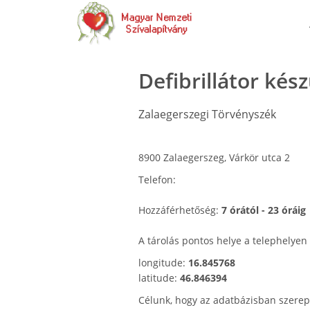
Defibrillátor kés
Zalaegerszegi Törvényszék
8900 Zalaegerszeg, Várkör utca 2
Telefon:
Hozzáférhetőség:
7 órától - 23 óráig
A tárolás pontos helye a telephelyen 
longitude:
16.845768
latitude:
46.846394
Célunk, hogy az adatbázisban szerep