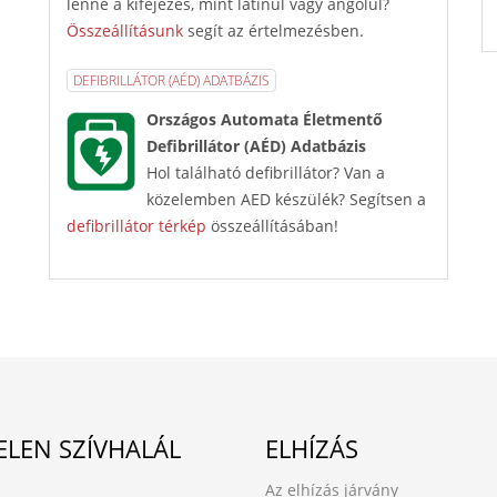
lenne a kifejezés, mint latinul vagy angolul?
Összeállításunk
segít az értelmezésben.
DEFIBRILLÁTOR (AÉD) ADATBÁZIS
Országos Automata Életmentő
Defibrillátor (AÉD) Adatbázis
Hol található defibrillátor? Van a
közelemben AED készülék? Segítsen a
defibrillátor térkép
összeállításában!
ELEN SZÍVHALÁL
ELHÍZÁS
Az elhízás járvány