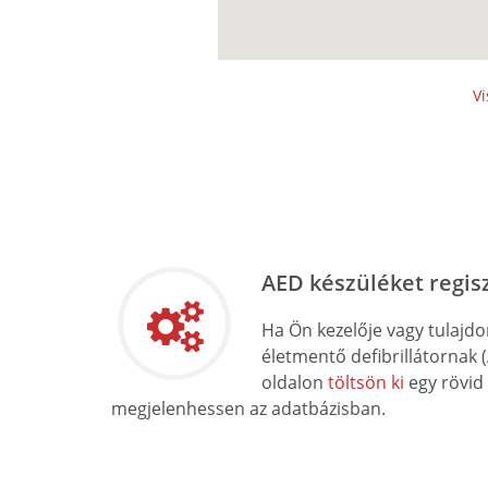
Vi
AED készüléket regis
Ha Ön kezelője vagy tulajd
életmentő defibrillátornak 
oldalon
töltsön ki
egy rövid
megjelenhessen az adatbázisban.