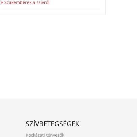
Szakemberek a szívről
SZÍVBETEGSÉGEK
Kockázati tényezők