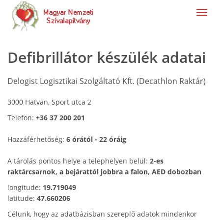
navig
Defibrillátor készülék adatai
Delogist Logisztikai Szolgáltató Kft. (Decathlon Raktár)
3000 Hatvan, Sport utca 2
Telefon:
+36 37 200 201
Hozzáférhetőség:
6 órától - 22 óráig
A tárolás pontos helye a telephelyen belül:
2-es
raktárcsarnok, a bejárattól jobbra a falon, AED dobozban
longitude:
19.719049
latitude:
47.660206
Célunk, hogy az adatbázisban szereplő adatok mindenkor