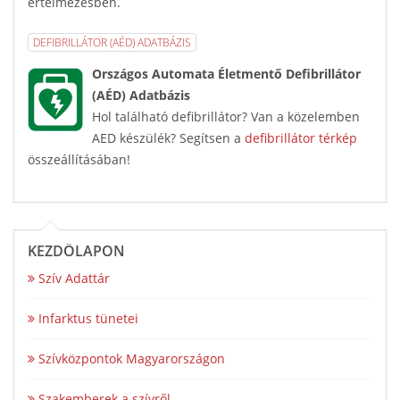
értelmezésben.
DEFIBRILLÁTOR (AÉD) ADATBÁZIS
Országos Automata Életmentő Defibrillátor
(AÉD) Adatbázis
Hol található defibrillátor? Van a közelemben
AED készülék? Segítsen a
defibrillátor térkép
összeállításában!
KEZDŐLAPON
Szív Adattár
Infarktus tünetei
Szívközpontok Magyarországon
Szakemberek a szívről