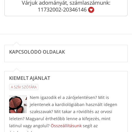
Várjuk adományát, számlaszámunk:
11732002-20346146
KAPCSOLÓDÓ OLDALAK
KIEMELT AJÁNLAT
A SZÍV SZÓTÁRA
Nem igazodik el a zárójelentésen? Mit is
jelentenek a kardiológiában használt idegen
szakszavak? Mit takar a rövidítés az orvosi
leleten? Magyarul érthetőbb lenne a kifejezés, mint
latinul vagy angolul?
Összeállításunk
segít az