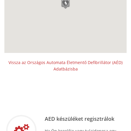
Vissza az Országos Automata Életmentő Defibrillátor (AÉD)
Adatbázisba
AED készüléket regisztrálok
Ha Ön kezelője vagy tulajdonosa egy