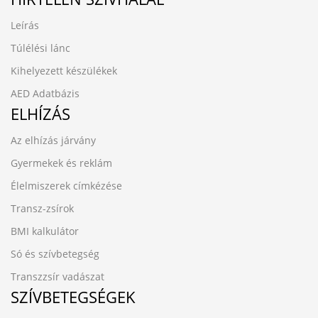
Leírás
Túlélési lánc
Kihelyezett készülékek
AED Adatbázis
ELHÍZÁS
Az elhízás járvány
Gyermekek és reklám
Élelmiszerek címkézése
Transz-zsírok
BMI kalkulátor
Só és szívbetegség
Transzzsír vadászat
SZÍVBETEGSÉGEK