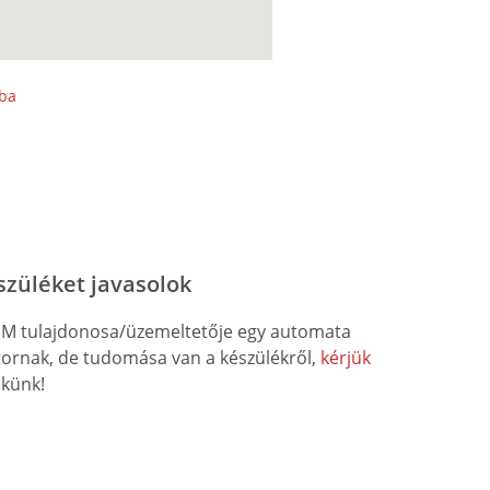
sba
szüléket javasolok
M tulajdonosa/üzemeltetője egy automata
átornak, de tudomása van a készülékről,
kérjük
künk!