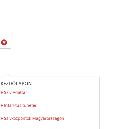
6
KEZDŐLAPON
Szív Adattár
Infarktus tünetei
Szívközpontok Magyarországon