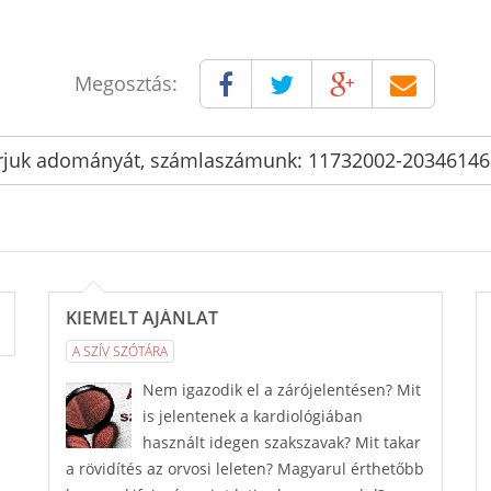
Megosztás:
rjuk adományát, számlaszámunk: 11732002-2034614
KIEMELT AJÁNLAT
A SZÍV SZÓTÁRA
Nem igazodik el a zárójelentésen? Mit
is jelentenek a kardiológiában
használt idegen szakszavak? Mit takar
a rövidítés az orvosi leleten? Magyarul érthetőbb