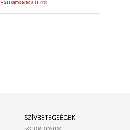
Szakemberek a szívről
SZÍVBETEGSÉGEK
Kockázati tényezők