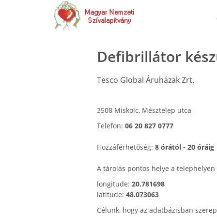
Defibrillátor kés
Tesco Global Áruházak Zrt.
3508 Miskolc, Mésztelep utca
Telefon:
06 20 827 0777
Hozzáférhetőség:
8 órától - 20 óráig
A tárolás pontos helye a telephelyen
longitude:
20.781698
latitude:
48.073063
Célunk, hogy az adatbázisban szerep