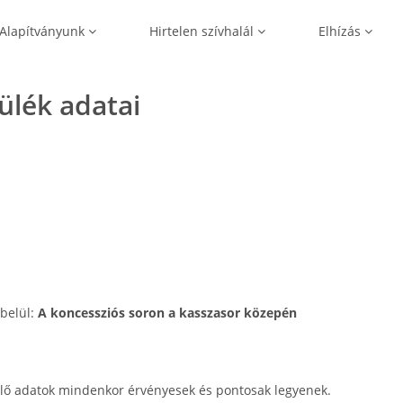
Alapítványunk
Hirtelen szívhalál
Elhízás
zülék adatai
 belül:
A koncessziós soron a kasszasor közepén
lő adatok mindenkor érvényesek és pontosak legyenek.