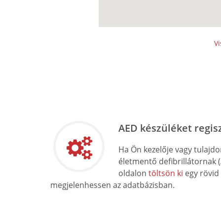
Vi
AED készüléket regis
Ha Ön kezelője vagy tulajd
életmentő defibrillátornak 
oldalon
töltsön ki
egy rövid
megjelenhessen az adatbázisban.