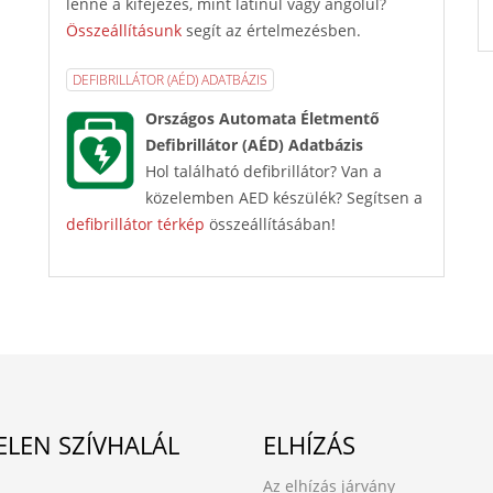
lenne a kifejezés, mint latinul vagy angolul?
Összeállításunk
segít az értelmezésben.
DEFIBRILLÁTOR (AÉD) ADATBÁZIS
Országos Automata Életmentő
Defibrillátor (AÉD) Adatbázis
Hol található defibrillátor? Van a
közelemben AED készülék? Segítsen a
defibrillátor térkép
összeállításában!
ELEN SZÍVHALÁL
ELHÍZÁS
Az elhízás járvány