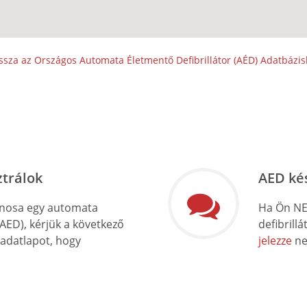
ssza az Országos Automata Életmentő Defibrillátor (AÉD) Adatbázi
ztrálok
AED ké
onosa egy automata
Ha Ön NE
(AED), kérjük a következő
defibrill
 adatlapot, hogy
jelezze
ne