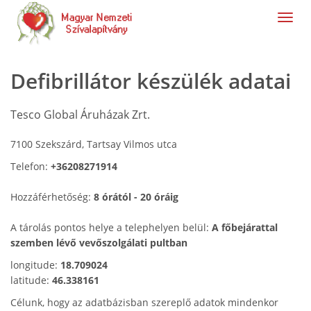
navig
Defibrillátor készülék adatai
Tesco Global Áruházak Zrt.
7100 Szekszárd, Tartsay Vilmos utca
Telefon:
+36208271914
Hozzáférhetőség:
8 órától - 20 óráig
A tárolás pontos helye a telephelyen belül:
A főbejárattal
szemben lévő vevőszolgálati pultban
longitude:
18.709024
latitude:
46.338161
Célunk, hogy az adatbázisban szereplő adatok mindenkor