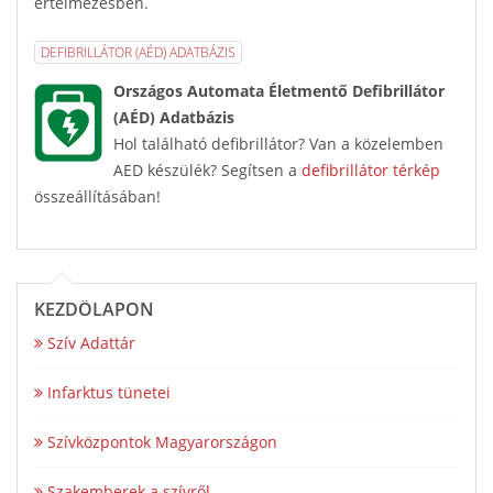
értelmezésben.
DEFIBRILLÁTOR (AÉD) ADATBÁZIS
Országos Automata Életmentő Defibrillátor
(AÉD) Adatbázis
Hol található defibrillátor? Van a közelemben
AED készülék? Segítsen a
defibrillátor térkép
összeállításában!
KEZDŐLAPON
Szív Adattár
Infarktus tünetei
Szívközpontok Magyarországon
Szakemberek a szívről