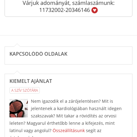
Várjuk adományát, számlaszámunk:
11732002-20346146
KAPCSOLÓDÓ OLDALAK
KIEMELT AJÁNLAT
A SZÍV SZÓTÁRA
Nem igazodik el a zárójelentésen? Mit is
jelentenek a kardiológiában használt idegen
szakszavak? Mit takar a rövidítés az orvosi
leleten? Magyarul érthetőbb lenne a kifejezés, mint
latinul vagy angolul?
Összeállításunk
segít az