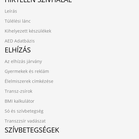
Leírás
Túlélési lánc
Kihelyezett készülékek
AED Adatbázis
ELHÍZÁS
Az elhízás járvány
Gyermekek és reklám
Élelmiszerek címkézése
Transz-zsírok
BMI kalkulátor
Só és szívbetegség
Transzzsír vadászat
SZÍVBETEGSÉGEK