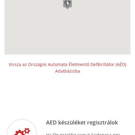
Vissza az Országos Automata Életmentő Defibrillátor (AÉD)
Adatbázisba
AED készüléket regisztrálok
Ha Ön kezelője vagy tulajdonosa egy