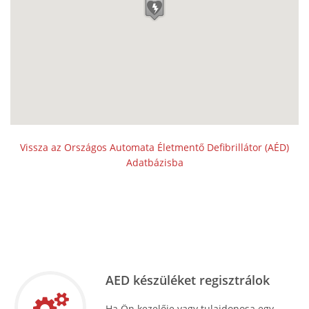
Vissza az Országos Automata Életmentő Defibrillátor (AÉD)
Adatbázisba
AED készüléket regisztrálok
Ha Ön kezelője vagy tulajdonosa egy