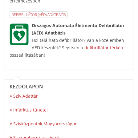
értelmezésben.
DEFIBRILLÁTOR (AÉD) ADATBÁZIS
Országos Automata Életmentő Defibrillátor
(AÉD) Adatbázis
Hol található defibrillátor? Van a közelemben
AED készülék? Segítsen a
defibrillátor térkép
összeállításában!
KEZDŐLAPON
Szív Adattár
Infarktus tünetei
Szívközpontok Magyarországon
Szakemberek a szívről