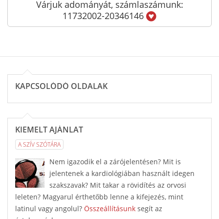
Várjuk adományát, számlaszámunk:
11732002-20346146
KAPCSOLÓDÓ OLDALAK
KIEMELT AJÁNLAT
A SZÍV SZÓTÁRA
Nem igazodik el a zárójelentésen? Mit is
jelentenek a kardiológiában használt idegen
szakszavak? Mit takar a rövidítés az orvosi
leleten? Magyarul érthetőbb lenne a kifejezés, mint
latinul vagy angolul?
Összeállításunk
segít az