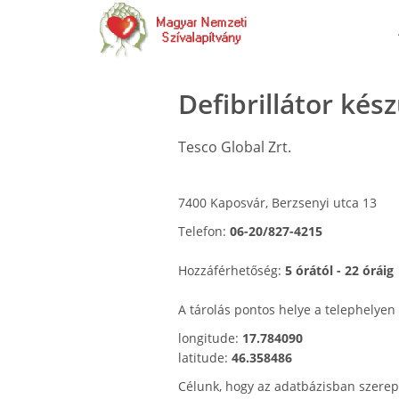
Defibrillátor kés
Tesco Global Zrt.
7400 Kaposvár, Berzsenyi utca 13
Telefon:
06-20/827-4215
Hozzáférhetőség:
5 órától - 22 óráig
A tárolás pontos helye a telephelyen
longitude:
17.784090
latitude:
46.358486
Célunk, hogy az adatbázisban szerep