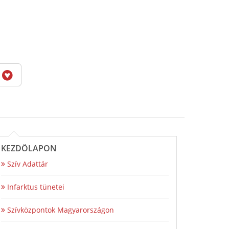
6
KEZDŐLAPON
Szív Adattár
Infarktus tünetei
Szívközpontok Magyarországon