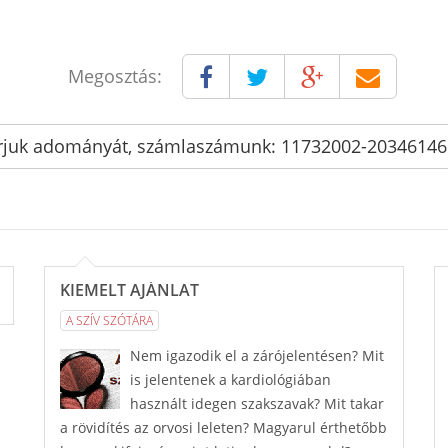
Megosztás:
rjuk adományát, számlaszámunk: 11732002-2034614
KIEMELT AJÁNLAT
A SZÍV SZÓTÁRA
Nem igazodik el a zárójelentésen? Mit
is jelentenek a kardiológiában
használt idegen szakszavak? Mit takar
a rövidítés az orvosi leleten? Magyarul érthetőbb