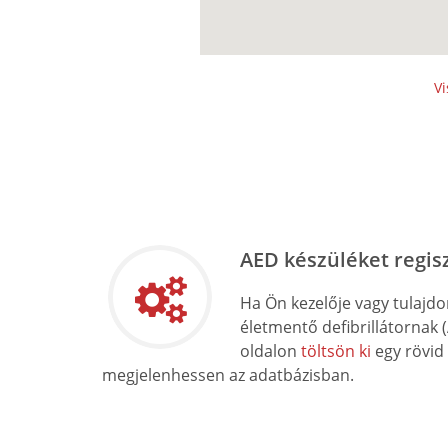
Vi
AED készüléket regis
Ha Ön kezelője vagy tulajd
életmentő defibrillátornak 
oldalon
töltsön ki
egy rövid
megjelenhessen az adatbázisban.