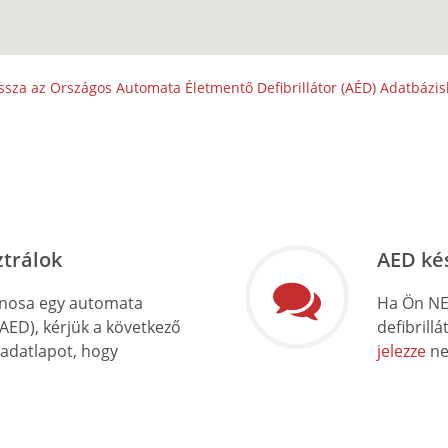
ssza az Országos Automata Életmentő Defibrillátor (AÉD) Adatbázi
ztrálok
AED ké
onosa egy automata
Ha Ön NE
(AED), kérjük a következő
defibrill
 adatlapot, hogy
jelezze
ne