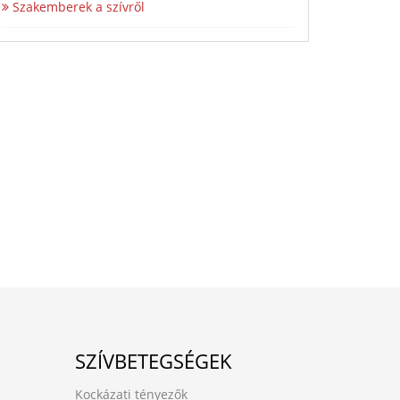
Szakemberek a szívről
SZÍVBETEGSÉGEK
Kockázati tényezők