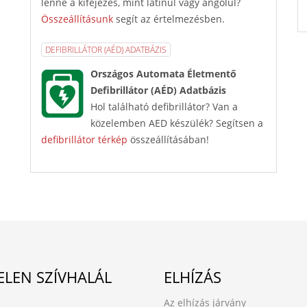
lenne a kifejezés, mint latinul vagy angolul?
Összeállításunk
segít az értelmezésben.
DEFIBRILLÁTOR (AÉD) ADATBÁZIS
Országos Automata Életmentő
Defibrillátor (AÉD) Adatbázis
Hol található defibrillátor? Van a
közelemben AED készülék? Segítsen a
defibrillátor térkép
összeállításában!
ELEN SZÍVHALÁL
ELHÍZÁS
Az elhízás járvány