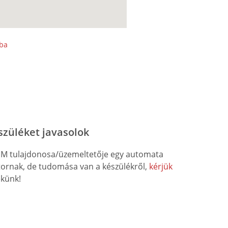
sba
szüléket javasolok
M tulajdonosa/üzemeltetője egy automata
átornak, de tudomása van a készülékről,
kérjük
künk!