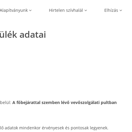
Alapítványunk
Hirtelen szívhalál
Elhízás
zülék adatai
 belül:
A főbejárattal szemben lévő vevőszolgálati pultban
lő adatok mindenkor érvényesek és pontosak legyenek.