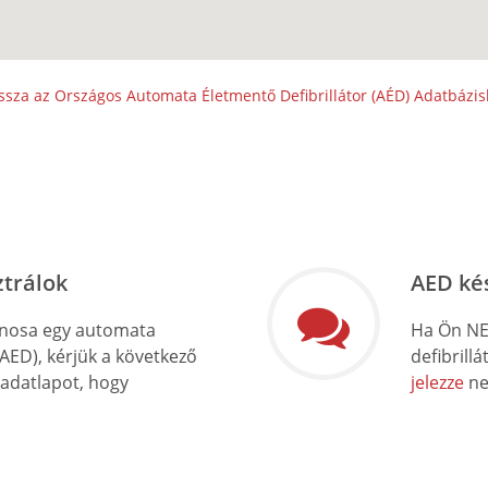
ssza az Országos Automata Életmentő Defibrillátor (AÉD) Adatbázi
ztrálok
AED ké
onosa egy automata
Ha Ön NE
(AED), kérjük a következő
defibrill
 adatlapot, hogy
jelezze
ne