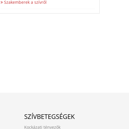
Szakemberek a szívről
SZÍVBETEGSÉGEK
Kockázati tényezők