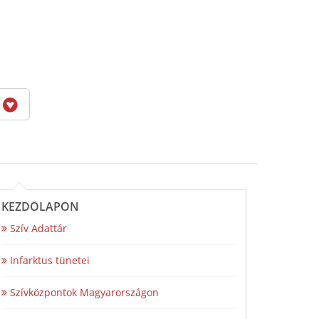
6
KEZDŐLAPON
Szív Adattár
Infarktus tünetei
Szívközpontok Magyarországon