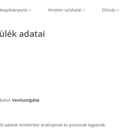
Alapítványunk
Hirtelen szívhalál
Elhízás
zülék adatai
 belül:
Vevőszolgálat
lő adatok mindenkor érvényesek és pontosak legyenek.