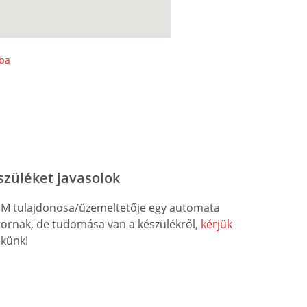
sba
szüléket javasolok
M tulajdonosa/üzemeltetője egy automata
átornak, de tudomása van a készülékről,
kérjük
künk!