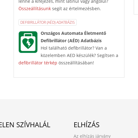
lenne a kifejezés, mint latinul vagy angolul?
Összeállításunk
segít az értelmezésben.
DEFIBRILLÁTOR (AÉD) ADATBÁZIS
Országos Automata Életmentő
Defibrillátor (AÉD) Adatbázis
Hol található defibrillátor? Van a
közelemben AED készülék? Segítsen a
defibrillátor térkép
összeállításában!
ELEN SZÍVHALÁL
ELHÍZÁS
Az elhízás járvány