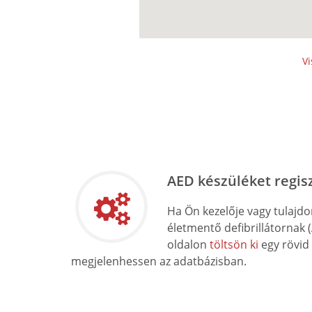
Vi
AED készüléket regis
Ha Ön kezelője vagy tulajd
életmentő defibrillátornak 
oldalon
töltsön ki
egy rövid
megjelenhessen az adatbázisban.