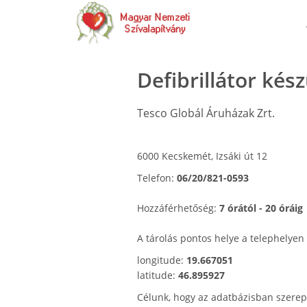
Defibrillátor kés
Tesco Globál Áruházak Zrt.
6000 Kecskemét, Izsáki út 12
Telefon:
06/20/821-0593
Hozzáférhetőség:
7 órától - 20 óráig
A tárolás pontos helye a telephelyen
longitude:
19.667051
latitude:
46.895927
Célunk, hogy az adatbázisban szerep