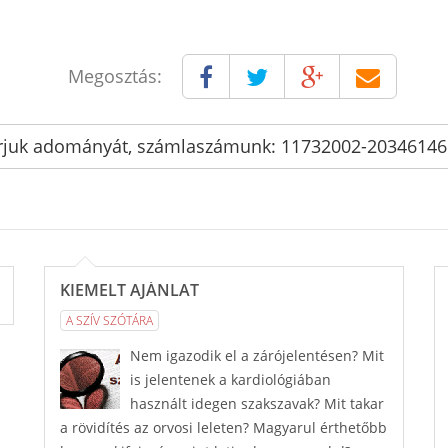
Megosztás:
rjuk adományát, számlaszámunk: 11732002-2034614
KIEMELT AJÁNLAT
A SZÍV SZÓTÁRA
Nem igazodik el a zárójelentésen? Mit
is jelentenek a kardiológiában
használt idegen szakszavak? Mit takar
a rövidítés az orvosi leleten? Magyarul érthetőbb