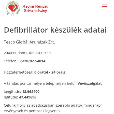
navig
Defibrillátor készülék adatai
Tesco Globál Áruházak Zrt.
2040 Budaörs, Kinizsi utca 1
Telefon:
06/20/827-4014
Hozzáférhetőség:
0 órától - 24 óráig
A tárolás pontos helye a telephelyen belül:
Vevőszolgálat
longitude:
18.962400
latitude:
47.449696
Célunk, hogy az adatbázisban szereplő adatok mindenkor
érvényesek és pontosak legyenek.