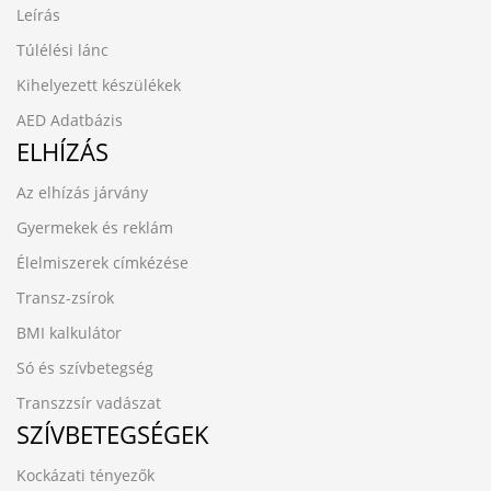
Leírás
Túlélési lánc
Kihelyezett készülékek
AED Adatbázis
ELHÍZÁS
Az elhízás járvány
Gyermekek és reklám
Élelmiszerek címkézése
Transz-zsírok
BMI kalkulátor
Só és szívbetegség
Transzzsír vadászat
SZÍVBETEGSÉGEK
Kockázati tényezők