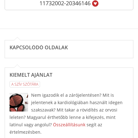
11732002-20346146
KAPCSOLÓDÓ OLDALAK
KIEMELT AJÁNLAT
A SZÍV SZÓTÁRA
Nem igazodik el a zárójelentésen? Mit is
jelentenek a kardiológiában használt idegen
szakszavak? Mit takar a rövidítés az orvosi
leleten? Magyarul érthetőbb lenne a kifejezés, mint
latinul vagy angolul?
Összeállításunk
segít az
értelmezésben.