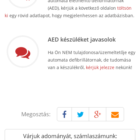
automata életmentő defibrillátornak
(AED), kérjük a következő oldalon
töltsön
ki
egy rövid adatlapot, hogy megjelenhessen az adatbázisban.
AED készüléket javasolok
Ha Ön NEM tulajdonosa/üzemeltetője egy
automata defibrillátornak, de tudomása
van a készülékről,
kérjük jelezze
nekünk!
Megosztás:
Várjuk adományát, számlaszámunk: