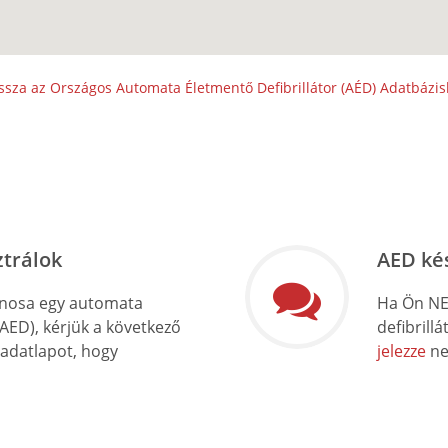
ssza az Országos Automata Életmentő Defibrillátor (AÉD) Adatbázi
ztrálok
AED ké
onosa egy automata
Ha Ön NE
(AED), kérjük a következő
defibrill
 adatlapot, hogy
jelezze
ne