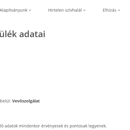
Alapítványunk
Hirtelen szívhalál
Elhízás
zülék adatai
 belül:
Vevőszolgálat
lő adatok mindenkor érvényesek és pontosak legyenek.