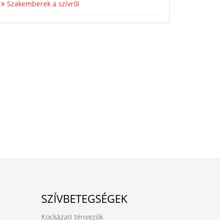
Szakemberek a szívről
SZÍVBETEGSÉGEK
Kockázati tényezők