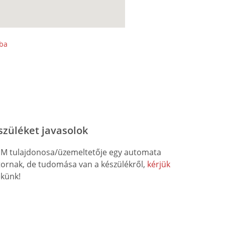
sba
szüléket javasolok
M tulajdonosa/üzemeltetője egy automata
átornak, de tudomása van a készülékről,
kérjük
künk!