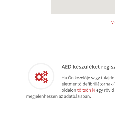
Vi
AED készüléket regis
Ha Ön kezelője vagy tulajd
életmentő defibrillátornak 
oldalon
töltsön ki
egy rövid
megjelenhessen az adatbázisban.