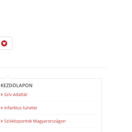
6
KEZDŐLAPON
Szív Adattár
Infarktus tünetei
Szívközpontok Magyarországon