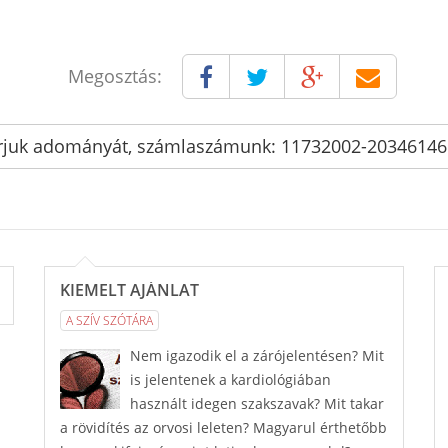
Megosztás:
rjuk adományát, számlaszámunk: 11732002-2034614
KIEMELT AJÁNLAT
A SZÍV SZÓTÁRA
Nem igazodik el a zárójelentésen? Mit
is jelentenek a kardiológiában
használt idegen szakszavak? Mit takar
a rövidítés az orvosi leleten? Magyarul érthetőbb