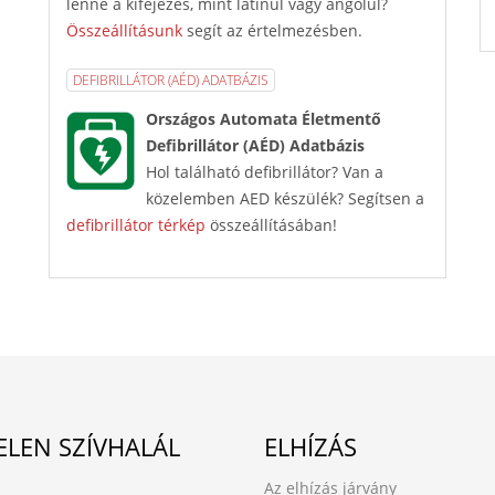
lenne a kifejezés, mint latinul vagy angolul?
Összeállításunk
segít az értelmezésben.
DEFIBRILLÁTOR (AÉD) ADATBÁZIS
Országos Automata Életmentő
Defibrillátor (AÉD) Adatbázis
Hol található defibrillátor? Van a
közelemben AED készülék? Segítsen a
defibrillátor térkép
összeállításában!
ELEN SZÍVHALÁL
ELHÍZÁS
Az elhízás járvány