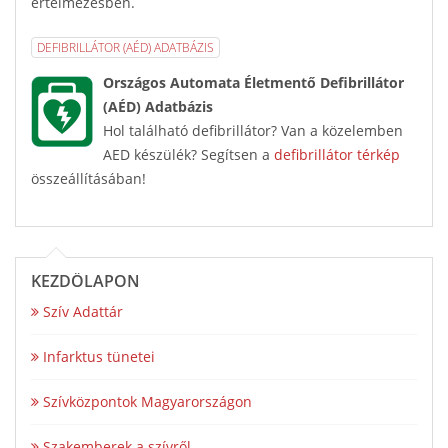
értelmezésben.
DEFIBRILLÁTOR (AÉD) ADATBÁZIS
Országos Automata Életmentő Defibrillátor
(AÉD) Adatbázis
Hol található defibrillátor? Van a közelemben
AED készülék? Segítsen a
defibrillátor térkép
összeállításában!
KEZDŐLAPON
Szív Adattár
Infarktus tünetei
Szívközpontok Magyarországon
Szakemberek a szívről