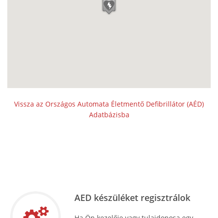
Vissza az Országos Automata Életmentő Defibrillátor (AÉD)
Adatbázisba
AED készüléket regisztrálok
Ha Ön kezelője vagy tulajdonosa egy