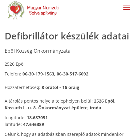
navig
Defibrillátor készülék adatai
Epöl Község Önkormányzata
2526 Epöl,
Telefon:
06-30-179-1563, 06-30-517-6092
Hozzáférhetőség:
8 órától - 16 óráig
A tárolás pontos helye a telephelyen belül:
2526 Epöl,
Kossuth L. u. 8. Önkormányzat épülete, iroda
longitude:
18.637051
latitude:
47.646389
Célunk, hogy az adatbázisban szereplő adatok mindenkor