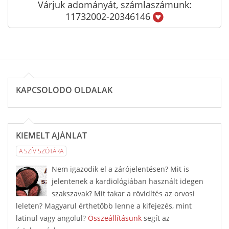
Várjuk adományát, számlaszámunk:
11732002-20346146
KAPCSOLÓDÓ OLDALAK
KIEMELT AJÁNLAT
A SZÍV SZÓTÁRA
Nem igazodik el a zárójelentésen? Mit is
jelentenek a kardiológiában használt idegen
szakszavak? Mit takar a rövidítés az orvosi
leleten? Magyarul érthetőbb lenne a kifejezés, mint
latinul vagy angolul?
Összeállításunk
segít az