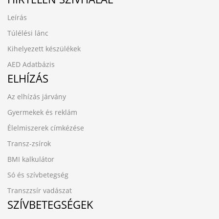
Leírás
Túlélési lánc
Kihelyezett készülékek
AED Adatbázis
ELHÍZÁS
Az elhízás járvány
Gyermekek és reklám
Élelmiszerek címkézése
Transz-zsírok
BMI kalkulátor
Só és szívbetegség
Transzzsír vadászat
SZÍVBETEGSÉGEK