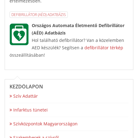
értelmezésben.
DEFIBRILLÁTOR (AÉD) ADATBÁZIS
Országos Automata Életmentő Defibrillátor
(AÉD) Adatbázis
Hol található defibrillátor? Van a közelemben
AED készülék? Segítsen a
defibrillátor térkép
összeállításában!
KEZDŐLAPON
Szív Adattár
Infarktus tünetei
Szívközpontok Magyarországon
Szakemberek a szívről