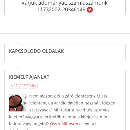
Várjuk adományát, számlaszámunk:
11732002-20346146
KAPCSOLÓDÓ OLDALAK
KIEMELT AJÁNLAT
A SZÍV SZÓTÁRA
Nem igazodik el a zárójelentésen? Mit is
jelentenek a kardiológiában használt idegen
szakszavak? Mit takar a rövidítés az orvosi
leleten? Magyarul érthetőbb lenne a kifejezés, mint
latinul vagy angolul?
Összeállításunk
segít az