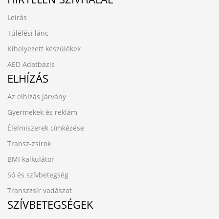
Leírás
Túlélési lánc
Kihelyezett készülékek
AED Adatbázis
ELHÍZÁS
Az elhízás járvány
Gyermekek és reklám
Élelmiszerek címkézése
Transz-zsírok
BMI kalkulátor
Só és szívbetegség
Transzzsír vadászat
SZÍVBETEGSÉGEK