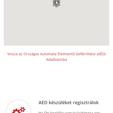
Vissza az Országos Automata Életmentő Defibrillátor (AÉD)
Adatbázisba
AED készüléket regisztrálok
Ha Ön kezelője vagy tulajdonosa egy