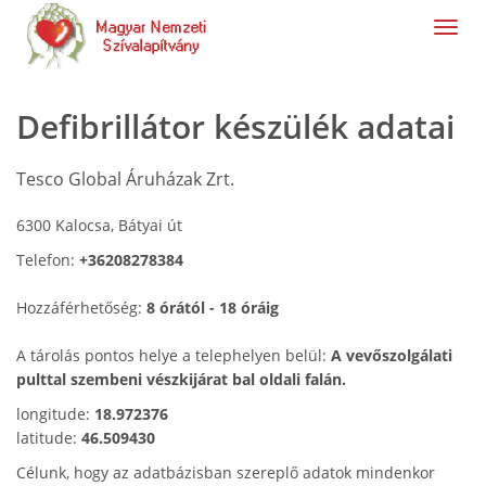
navig
Defibrillátor készülék adatai
Tesco Global Áruházak Zrt.
6300 Kalocsa, Bátyai út
Telefon:
+36208278384
Hozzáférhetőség:
8 órától - 18 óráig
A tárolás pontos helye a telephelyen belül:
A vevőszolgálati
pulttal szembeni vészkijárat bal oldali falán.
longitude:
18.972376
latitude:
46.509430
Célunk, hogy az adatbázisban szereplő adatok mindenkor