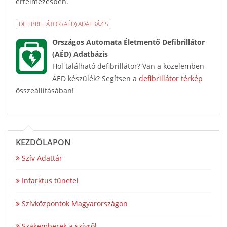
értelmezésben.
DEFIBRILLÁTOR (AÉD) ADATBÁZIS
Országos Automata Életmentő Defibrillátor
(AÉD) Adatbázis
Hol található defibrillátor? Van a közelemben
AED készülék? Segítsen a
defibrillátor térkép
összeállításában!
KEZDŐLAPON
Szív Adattár
Infarktus tünetei
Szívközpontok Magyarországon
Szakemberek a szívről