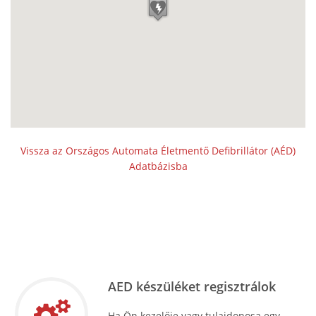
Vissza az Országos Automata Életmentő Defibrillátor (AÉD)
Adatbázisba
AED készüléket regisztrálok
Ha Ön kezelője vagy tulajdonosa egy