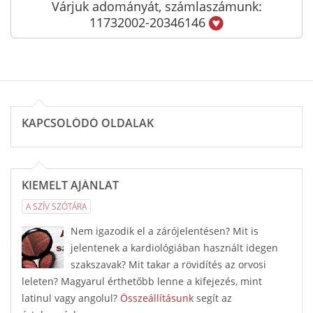
Várjuk adományát, számlaszámunk:
11732002-20346146
KAPCSOLÓDÓ OLDALAK
KIEMELT AJÁNLAT
A SZÍV SZÓTÁRA
Nem igazodik el a zárójelentésen? Mit is
jelentenek a kardiológiában használt idegen
szakszavak? Mit takar a rövidítés az orvosi
leleten? Magyarul érthetőbb lenne a kifejezés, mint
latinul vagy angolul?
Összeállításunk
segít az