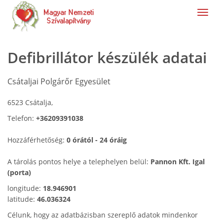
navig
Defibrillátor készülék adatai
Csátaljai Polgárőr Egyesület
6523 Csátalja,
Telefon:
+36209391038
Hozzáférhetőség:
0 órától - 24 óráig
A tárolás pontos helye a telephelyen belül:
Pannon Kft. Igal
(porta)
longitude:
18.946901
latitude:
46.036324
Célunk, hogy az adatbázisban szereplő adatok mindenkor