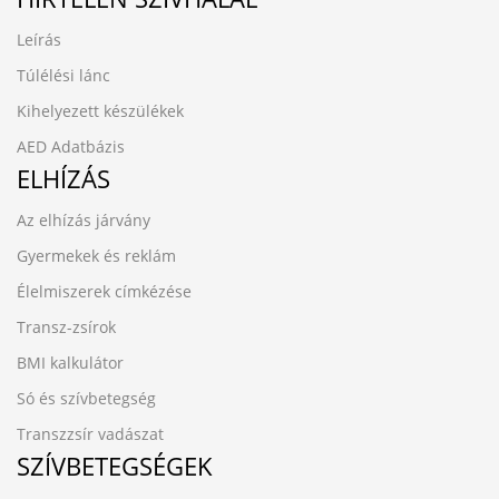
Leírás
Túlélési lánc
Kihelyezett készülékek
AED Adatbázis
ELHÍZÁS
Az elhízás járvány
Gyermekek és reklám
Élelmiszerek címkézése
Transz-zsírok
BMI kalkulátor
Só és szívbetegség
Transzzsír vadászat
SZÍVBETEGSÉGEK