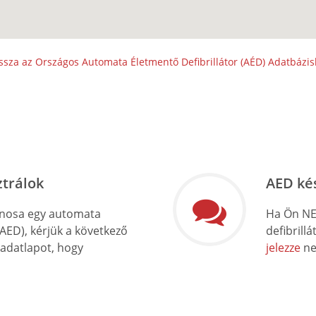
ssza az Országos Automata Életmentő Defibrillátor (AÉD) Adatbázi
ztrálok
AED ké
onosa egy automata
Ha Ön NE
(AED), kérjük a következő
defibrill
 adatlapot, hogy
jelezze
ne