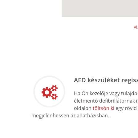
Vi
AED készüléket regis
Ha Ön kezelője vagy tulajd
életmentő defibrillátornak 
oldalon
töltsön ki
egy rövid
megjelenhessen az adatbázisban.