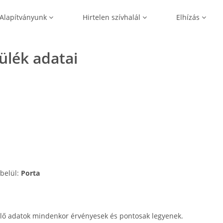
Alapítványunk
Hirtelen szívhalál
Elhízás
zülék adatai
 belül:
Porta
lő adatok mindenkor érvényesek és pontosak legyenek.