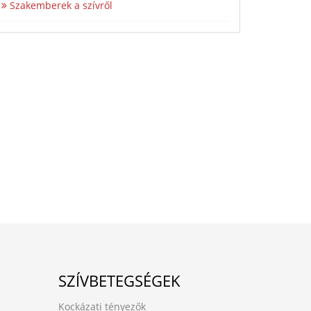
Szakemberek a szívről
SZÍVBETEGSÉGEK
Kockázati tényezők