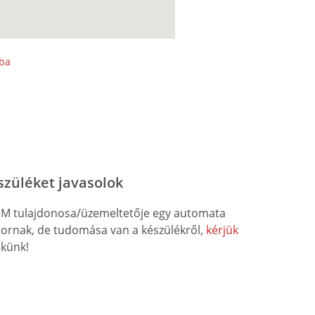
sba
szüléket javasolok
M tulajdonosa/üzemeltetője egy automata
átornak, de tudomása van a készülékről,
kérjük
künk!