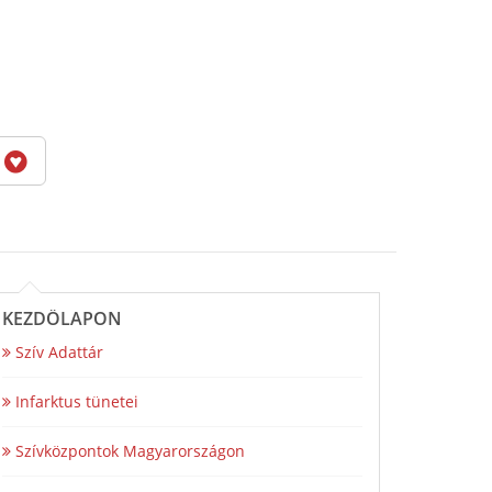
6
KEZDŐLAPON
Szív Adattár
Infarktus tünetei
Szívközpontok Magyarországon