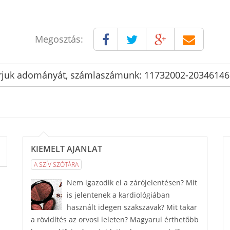
Megosztás:
rjuk adományát, számlaszámunk: 11732002-2034614
KIEMELT AJÁNLAT
A SZÍV SZÓTÁRA
Nem igazodik el a zárójelentésen? Mit
is jelentenek a kardiológiában
használt idegen szakszavak? Mit takar
a rövidítés az orvosi leleten? Magyarul érthetőbb