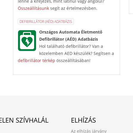
lenne a kifejezés, mint latinul vagy angolul?
Összeállításunk
segít az értelmezésben.
DEFIBRILLÁTOR (AÉD) ADATBÁZIS
Országos Automata Életmentő
Defibrillátor (AÉD) Adatbázis
Hol található defibrillátor? Van a
közelemben AED készülék? Segítsen a
defibrillátor térkép
összeállításában!
ELEN SZÍVHALÁL
ELHÍZÁS
Az elhízás járvány