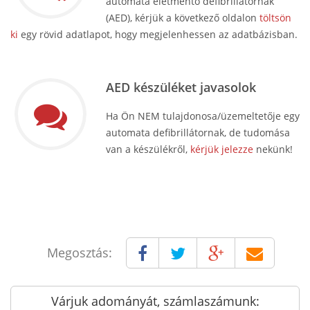
automata életmentő defibrillátornak
(AED), kérjük a következő oldalon
töltsön
ki
egy rövid adatlapot, hogy megjelenhessen az adatbázisban.
AED készüléket javasolok
Ha Ön NEM tulajdonosa/üzemeltetője egy
automata defibrillátornak, de tudomása
van a készülékről,
kérjük jelezze
nekünk!
Megosztás:
Várjuk adományát, számlaszámunk: