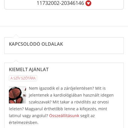
11732002-20346146
KAPCSOLÓDÓ OLDALAK
KIEMELT AJÁNLAT
A SZÍV SZÓTÁRA
Nem igazodik el a zárójelentésen? Mit is
jelentenek a kardiológiában használt idegen
szakszavak? Mit takar a rövidítés az orvosi
leleten? Magyarul érthetőbb lenne a kifejezés, mint
latinul vagy angolul?
Összeállításunk
segít az
értelmezésben.