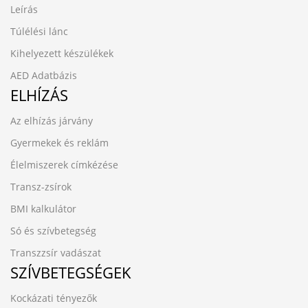
Leírás
Túlélési lánc
Kihelyezett készülékek
AED Adatbázis
ELHÍZÁS
Az elhízás járvány
Gyermekek és reklám
Élelmiszerek címkézése
Transz-zsírok
BMI kalkulátor
Só és szívbetegség
Transzzsír vadászat
SZÍVBETEGSÉGEK
Kockázati tényezők