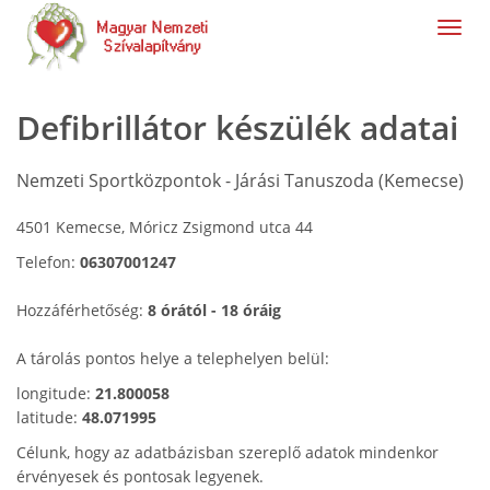
navig
Defibrillátor készülék adatai
Nemzeti Sportközpontok - Járási Tanuszoda (Kemecse)
4501 Kemecse, Móricz Zsigmond utca 44
Telefon:
06307001247
Hozzáférhetőség:
8 órától - 18 óráig
A tárolás pontos helye a telephelyen belül:
longitude:
21.800058
latitude:
48.071995
Célunk, hogy az adatbázisban szereplő adatok mindenkor
érvényesek és pontosak legyenek.