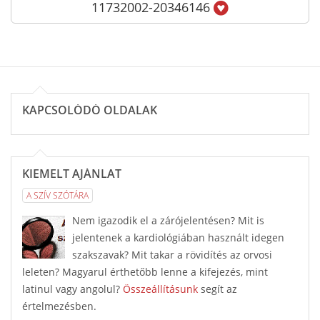
11732002-20346146
KAPCSOLÓDÓ OLDALAK
KIEMELT AJÁNLAT
A SZÍV SZÓTÁRA
Nem igazodik el a zárójelentésen? Mit is
jelentenek a kardiológiában használt idegen
szakszavak? Mit takar a rövidítés az orvosi
leleten? Magyarul érthetőbb lenne a kifejezés, mint
latinul vagy angolul?
Összeállításunk
segít az
értelmezésben.