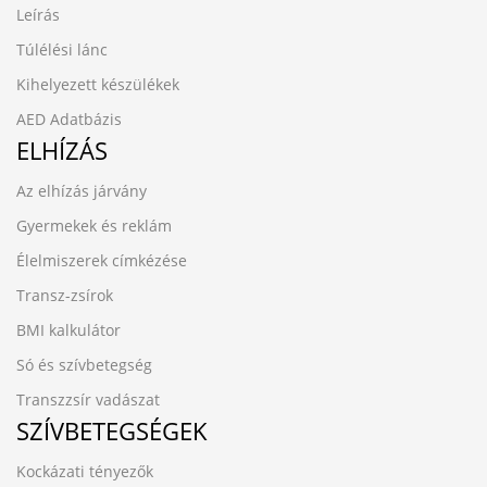
Leírás
Túlélési lánc
Kihelyezett készülékek
AED Adatbázis
ELHÍZÁS
Az elhízás járvány
Gyermekek és reklám
Élelmiszerek címkézése
Transz-zsírok
BMI kalkulátor
Só és szívbetegség
Transzzsír vadászat
SZÍVBETEGSÉGEK
Kockázati tényezők