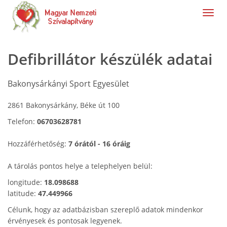
navig
Defibrillátor készülék adatai
Bakonysárkányi Sport Egyesület
2861 Bakonysárkány, Béke út 100
Telefon:
06703628781
Hozzáférhetőség:
7 órától - 16 óráig
A tárolás pontos helye a telephelyen belül:
longitude:
18.098688
latitude:
47.449966
Célunk, hogy az adatbázisban szereplő adatok mindenkor
érvényesek és pontosak legyenek.