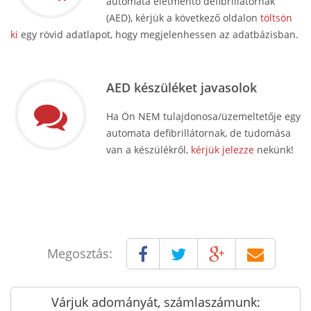
automata életmentő defibrillátornak
(AED), kérjük a következő oldalon
töltsön
ki
egy rövid adatlapot, hogy megjelenhessen az adatbázisban.
AED készüléket javasolok
Ha Ön NEM tulajdonosa/üzemeltetője egy
automata defibrillátornak, de tudomása
van a készülékről,
kérjük jelezze
nekünk!
Megosztás:
Várjuk adományát, számlaszámunk: