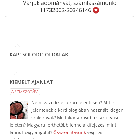
Várjuk adományát, számlaszámunk:
11732002-20346146
KAPCSOLÓDÓ OLDALAK
KIEMELT AJÁNLAT
A SZÍV SZÓTÁRA
Nem igazodik el a zárójelentésen? Mit is
jelentenek a kardiológiában használt idegen
szakszavak? Mit takar a rövidítés az orvosi
leleten? Magyarul érthetőbb lenne a kifejezés, mint
latinul vagy angolul?
Összeállításunk
segít az