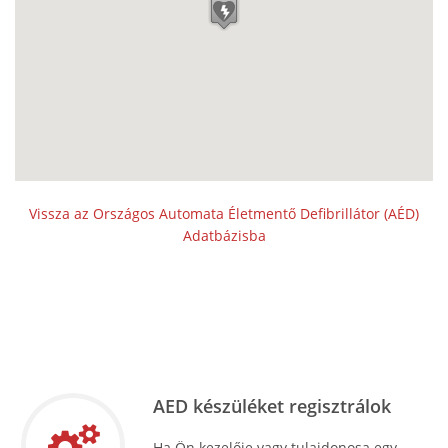
Vissza az Országos Automata Életmentő Defibrillátor (AÉD)
Adatbázisba
AED készüléket regisztrálok
Ha Ön kezelője vagy tulajdonosa egy