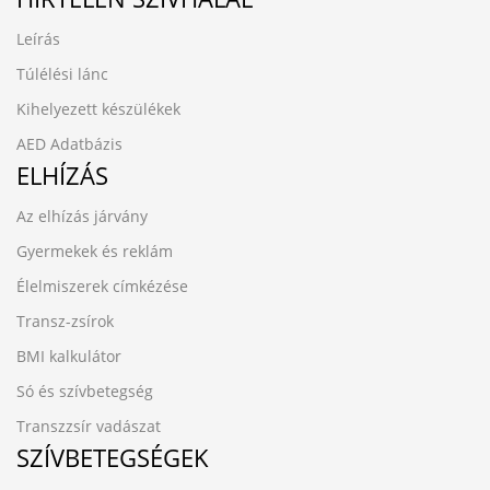
Leírás
Túlélési lánc
Kihelyezett készülékek
AED Adatbázis
ELHÍZÁS
Az elhízás járvány
Gyermekek és reklám
Élelmiszerek címkézése
Transz-zsírok
BMI kalkulátor
Só és szívbetegség
Transzzsír vadászat
SZÍVBETEGSÉGEK