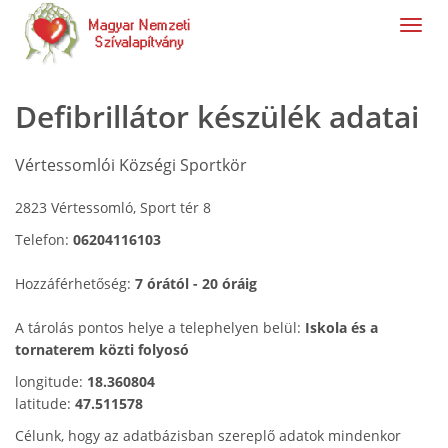
navig
Defibrillátor készülék adatai
Vértessomlói Községi Sportkör
2823 Vértessomló, Sport tér 8
Telefon:
06204116103
Hozzáférhetőség:
7 órától - 20 óráig
A tárolás pontos helye a telephelyen belül:
Iskola és a
tornaterem közti folyosó
longitude:
18.360804
latitude:
47.511578
Célunk, hogy az adatbázisban szereplő adatok mindenkor