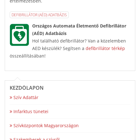
értelmezésben.
DEFIBRILLÁTOR (AÉD) ADATBÁZIS
Országos Automata Életmentő Defibrillátor
(AÉD) Adatbázis
Hol található defibrillátor? Van a közelemben
AED készülék? Segítsen a
defibrillátor térkép
összeállításában!
KEZDŐLAPON
Szív Adattár
Infarktus tünetei
Szívközpontok Magyarországon
Szakemberek a szívről