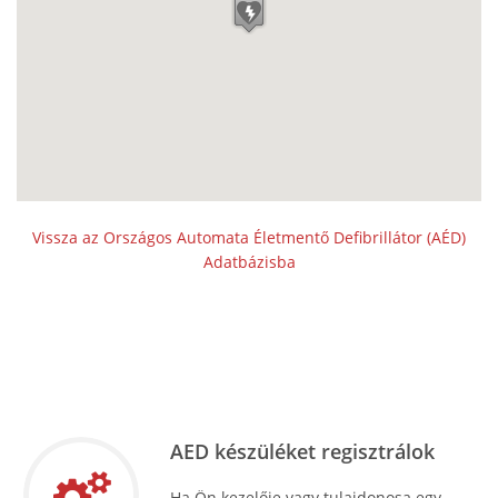
Vissza az Országos Automata Életmentő Defibrillátor (AÉD)
Adatbázisba
AED készüléket regisztrálok
Ha Ön kezelője vagy tulajdonosa egy