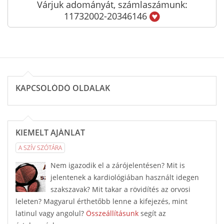
Várjuk adományát, számlaszámunk:
11732002-20346146
KAPCSOLÓDÓ OLDALAK
KIEMELT AJÁNLAT
A SZÍV SZÓTÁRA
Nem igazodik el a zárójelentésen? Mit is
jelentenek a kardiológiában használt idegen
szakszavak? Mit takar a rövidítés az orvosi
leleten? Magyarul érthetőbb lenne a kifejezés, mint
latinul vagy angolul?
Összeállításunk
segít az