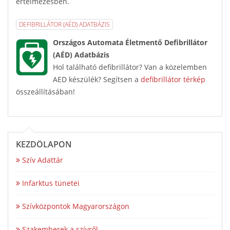
értelmezésben.
DEFIBRILLÁTOR (AÉD) ADATBÁZIS
Országos Automata Életmentő Defibrillátor
(AÉD) Adatbázis
Hol található defibrillátor? Van a közelemben
AED készülék? Segítsen a
defibrillátor térkép
összeállításában!
KEZDŐLAPON
Szív Adattár
Infarktus tünetei
Szívközpontok Magyarországon
Szakemberek a szívről