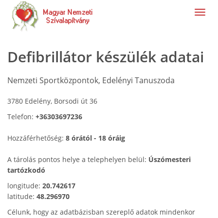
navig
Defibrillátor készülék adatai
Nemzeti Sportközpontok, Edelényi Tanuszoda
3780 Edelény, Borsodi út 36
Telefon:
+36303697236
Hozzáférhetőség:
8 órától - 18 óráig
A tárolás pontos helye a telephelyen belül:
Úszómesteri
tartózkodó
longitude:
20.742617
latitude:
48.296970
Célunk, hogy az adatbázisban szereplő adatok mindenkor