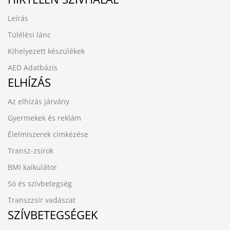
Leírás
Túlélési lánc
Kihelyezett készülékek
AED Adatbázis
ELHÍZÁS
Az elhízás járvány
Gyermekek és reklám
Élelmiszerek címkézése
Transz-zsírok
BMI kalkulátor
Só és szívbetegség
Transzzsír vadászat
SZÍVBETEGSÉGEK