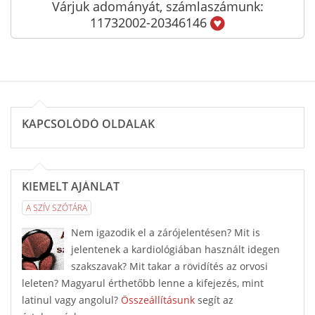
Várjuk adományát, számlaszámunk:
11732002-20346146
KAPCSOLÓDÓ OLDALAK
KIEMELT AJÁNLAT
A SZÍV SZÓTÁRA
Nem igazodik el a zárójelentésen? Mit is
jelentenek a kardiológiában használt idegen
szakszavak? Mit takar a rövidítés az orvosi
leleten? Magyarul érthetőbb lenne a kifejezés, mint
latinul vagy angolul?
Összeállításunk
segít az