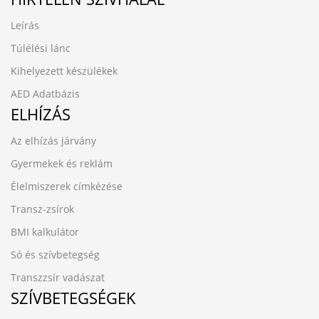
Leírás
Túlélési lánc
Kihelyezett készülékek
AED Adatbázis
ELHÍZÁS
Az elhízás járvány
Gyermekek és reklám
Élelmiszerek címkézése
Transz-zsírok
BMI kalkulátor
Só és szívbetegség
Transzzsír vadászat
SZÍVBETEGSÉGEK