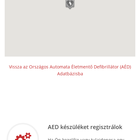
Vissza az Országos Automata Életmentő Defibrillátor (AÉD)
Adatbázisba
AED készüléket regisztrálok
Ha Ön kezelője vagy tulajdonosa egy