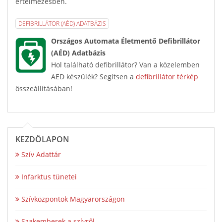
értelmezésben.
DEFIBRILLÁTOR (AÉD) ADATBÁZIS
Országos Automata Életmentő Defibrillátor
(AÉD) Adatbázis
Hol található defibrillátor? Van a közelemben
AED készülék? Segítsen a
defibrillátor térkép
összeállításában!
KEZDŐLAPON
Szív Adattár
Infarktus tünetei
Szívközpontok Magyarországon
Szakemberek a szívről