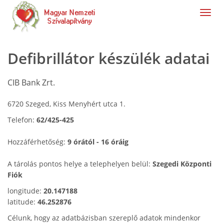
navig
Defibrillátor készülék adatai
CIB Bank Zrt.
6720 Szeged, Kiss Menyhért utca 1.
Telefon:
62/425-425
Hozzáférhetőség:
9 órától - 16 óráig
A tárolás pontos helye a telephelyen belül:
Szegedi Központi
Fiók
longitude:
20.147188
latitude:
46.252876
Célunk, hogy az adatbázisban szereplő adatok mindenkor