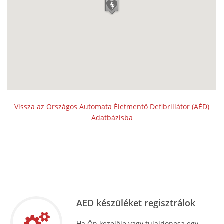
Vissza az Országos Automata Életmentő Defibrillátor (AÉD)
Adatbázisba
AED készüléket regisztrálok
Ha Ön kezelője vagy tulajdonosa egy