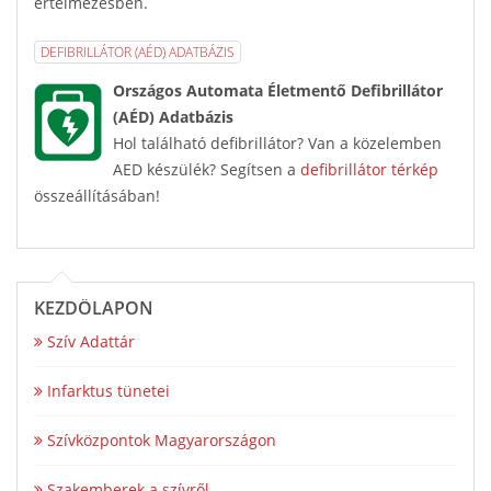
értelmezésben.
DEFIBRILLÁTOR (AÉD) ADATBÁZIS
Országos Automata Életmentő Defibrillátor
(AÉD) Adatbázis
Hol található defibrillátor? Van a közelemben
AED készülék? Segítsen a
defibrillátor térkép
összeállításában!
KEZDŐLAPON
Szív Adattár
Infarktus tünetei
Szívközpontok Magyarországon
Szakemberek a szívről