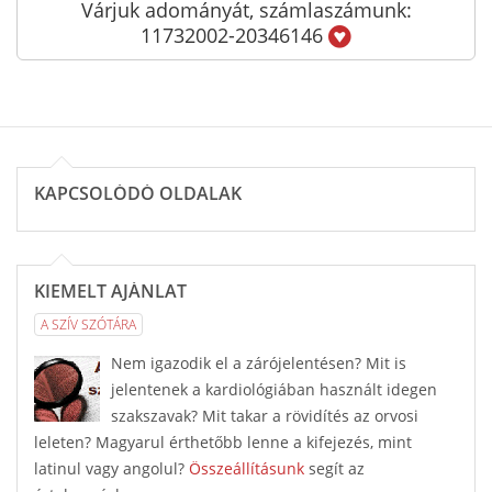
Várjuk adományát, számlaszámunk:
11732002-20346146
KAPCSOLÓDÓ OLDALAK
KIEMELT AJÁNLAT
A SZÍV SZÓTÁRA
Nem igazodik el a zárójelentésen? Mit is
jelentenek a kardiológiában használt idegen
szakszavak? Mit takar a rövidítés az orvosi
leleten? Magyarul érthetőbb lenne a kifejezés, mint
latinul vagy angolul?
Összeállításunk
segít az