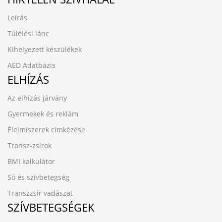
Leírás
Túlélési lánc
Kihelyezett készülékek
AED Adatbázis
ELHÍZÁS
Az elhízás járvány
Gyermekek és reklám
Élelmiszerek címkézése
Transz-zsírok
BMI kalkulátor
Só és szívbetegség
Transzzsír vadászat
SZÍVBETEGSÉGEK