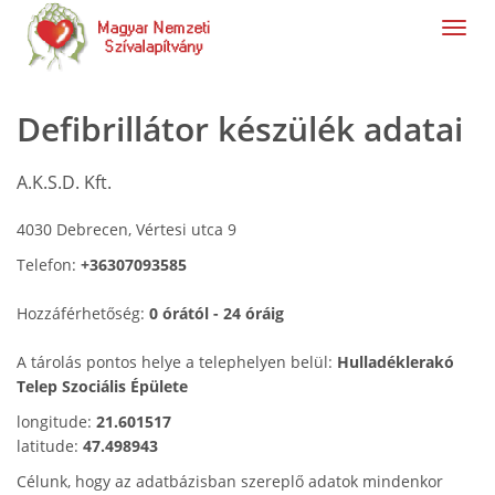
navig
Defibrillátor készülék adatai
A.K.S.D. Kft.
4030 Debrecen, Vértesi utca 9
Telefon:
+36307093585
Hozzáférhetőség:
0 órától - 24 óráig
A tárolás pontos helye a telephelyen belül:
Hulladéklerakó
Telep Szociális Épülete
longitude:
21.601517
latitude:
47.498943
Célunk, hogy az adatbázisban szereplő adatok mindenkor