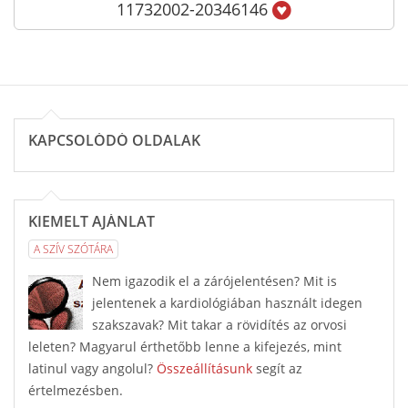
11732002-20346146
KAPCSOLÓDÓ OLDALAK
KIEMELT AJÁNLAT
A SZÍV SZÓTÁRA
Nem igazodik el a zárójelentésen? Mit is
jelentenek a kardiológiában használt idegen
szakszavak? Mit takar a rövidítés az orvosi
leleten? Magyarul érthetőbb lenne a kifejezés, mint
latinul vagy angolul?
Összeállításunk
segít az
értelmezésben.