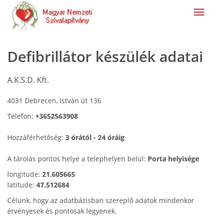
navig
Defibrillátor készülék adatai
A.K.S.D. Kft.
4031 Debrecen, István út 136
Telefon:
+3652563908
Hozzáférhetőség:
3 órától - 24 óráig
A tárolás pontos helye a telephelyen belül:
Porta helyisége
longitude:
21.605665
latitude:
47.512684
Célunk, hogy az adatbázisban szereplő adatok mindenkor
érvényesek és pontosak legyenek.