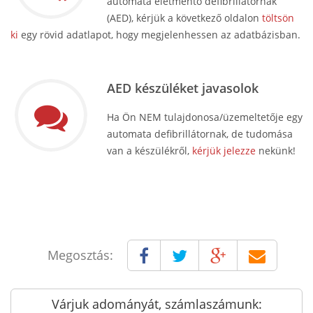
automata életmentő defibrillátornak
(AED), kérjük a következő oldalon
töltsön
ki
egy rövid adatlapot, hogy megjelenhessen az adatbázisban.
AED készüléket javasolok
Ha Ön NEM tulajdonosa/üzemeltetője egy
automata defibrillátornak, de tudomása
van a készülékről,
kérjük jelezze
nekünk!
Megosztás:
Várjuk adományát, számlaszámunk: