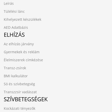
Leírás
Túlélési lánc
Kihelyezett készülékek
AED Adatbázis
ELHÍZÁS
Az elhízás járvány
Gyermekek és reklám
Élelmiszerek címkézése
Transz-zsírok
BMI kalkulátor
Só és szívbetegség
Transzzsír vadászat
SZÍVBETEGSÉGEK
Kockázati tényezők