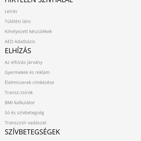
Leírás
Túlélési lánc
Kihelyezett készülékek
AED Adatbázis
ELHÍZÁS
Az elhízás járvány
Gyermekek és reklám
Élelmiszerek címkézése
Transz-zsírok
BMI kalkulátor
Só és szívbetegség
Transzzsír vadászat
SZÍVBETEGSÉGEK