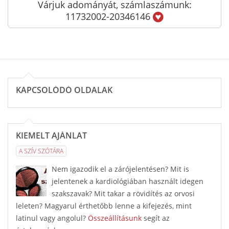
Várjuk adományát, számlaszámunk:
11732002-20346146
KAPCSOLÓDÓ OLDALAK
KIEMELT AJÁNLAT
A SZÍV SZÓTÁRA
Nem igazodik el a zárójelentésen? Mit is
jelentenek a kardiológiában használt idegen
szakszavak? Mit takar a rövidítés az orvosi
leleten? Magyarul érthetőbb lenne a kifejezés, mint
latinul vagy angolul?
Összeállításunk
segít az