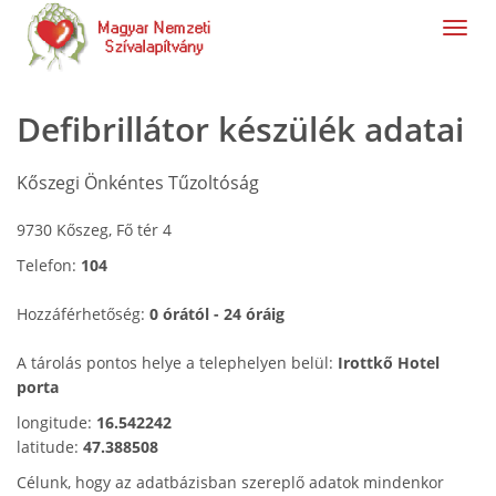
navig
Defibrillátor készülék adatai
Kőszegi Önkéntes Tűzoltóság
9730 Kőszeg, Fő tér 4
Telefon:
104
Hozzáférhetőség:
0 órától - 24 óráig
A tárolás pontos helye a telephelyen belül:
Irottkő Hotel
porta
longitude:
16.542242
latitude:
47.388508
Célunk, hogy az adatbázisban szereplő adatok mindenkor