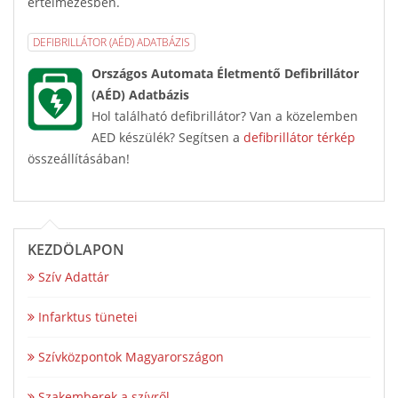
értelmezésben.
DEFIBRILLÁTOR (AÉD) ADATBÁZIS
Országos Automata Életmentő Defibrillátor
(AÉD) Adatbázis
Hol található defibrillátor? Van a közelemben
AED készülék? Segítsen a
defibrillátor térkép
összeállításában!
KEZDŐLAPON
Szív Adattár
Infarktus tünetei
Szívközpontok Magyarországon
Szakemberek a szívről