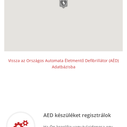
Vissza az Országos Automata Életmentő Defibrillátor (AÉD)
Adatbázisba
AED készüléket regisztrálok
Ha Ön kezelője vagy tulajdonosa egy